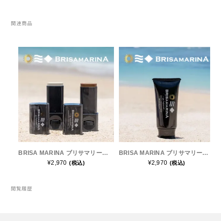
Topo Athletic (トポ アスレチック)
関連商品
TYMER(タイマー)
UltrAspire(ウルトラスパイア)
XeroShoes（ゼロシューズ）
yamarokko(ヤマロッコ)
YAMAtune(ヤマチューン)
BRISA MARINA ブリサマリーナ プロフェッショナル シリーズ アスリートプロEX UVスティック ホワイト/ナチュラルブラウン
BRISA MARINA ブリサマリーナ プロフェッショナル シリーズ アスリートプロEX UVクリーム ホワイト
¥2,970
¥2,970
(税込)
(税込)
SALE(セール)
閲覧履歴
BananaGO