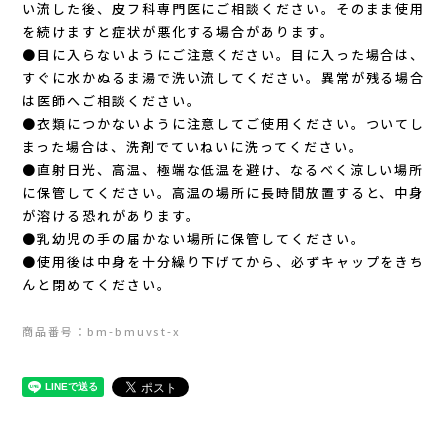
い流した後、皮フ科専門医にご相談ください。そのまま使用
を続けますと症状が悪化する場合があります。
RYOGEN(リョウゲン)
●目に入らないようにご注意ください。目に入った場合は、
すぐに水かぬるま湯で洗い流してください。異常が残る場合
SALOMON(サロモン)
は医師へご相談ください。
●衣類につかないように注意してご使用ください。ついてし
Simply Wonderful(シンプリーワンダフル)
まった場合は、洗剤でていねいに洗ってください。
●直射日光、高温、極端な低温を避け、なるべく涼しい場所
STAMP RUN & CO (スタンプ ランアンド
に保管してください。高温の場所に長時間放置すると、中身
が溶ける恐れがあります。
●乳幼児の手の届かない場所に保管してください。
コー)
●使用後は中身を十分繰り下げてから、必ずキャップをきち
んと閉めてください。
STATIC(スタティック)
商品番号：bm-bmuvst-x
THE NORTH FACE(ノースフェイス)
TETON BROS(ティートンブロス)
THY (ティーエイチワイ)