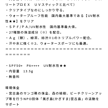
Lithe Apparel（ライテ アパレル）
リートプロＥＸ ＵＶスティックと比べて）
・クリアタイプなのにしっかり守る。
LUNA SANDALS(ルナサンダル)
・ウォータープルーフ性能 国内最大基準である【UV耐水
性★★】をクリア
MARSQUEST(マーズクエスト)
・ＳＰＦ/ＰＡ/UV耐水性 国内基準最大値。
・27種類の保湿成分（※）を配合。
・Ａｇ（銀）、緑茶、柿渋※1のトリプルパワー配合。
MERRELL(メレル)
・汗や水に強く※2、ウォータースポーツにも最適。
＝＝＝＝＝＝＝＝＝＝＝＝＝＝＝＝＝＝＝＝＝＝＝＝＝＝＝
milestone(マイルストーン)
＝＝＝＝＝＝＝
MMA(マウンテンマーシャルアーツ)
・SPF50+ PA++++ UV耐水性★★
・内容量 13.5g
MOUNTAIN HARD WEAR(マウンテンハー
・無香料
ドウェア)
環境保全
・宮古島のサンゴ礁の保全、森の植樹、ビーチクリーンアッ
プ等を行うNPO団体「美ぎ島(かぎすま)宮古島」の活動を
MYSTERY RANCH (ミステリーランチ)
サポート