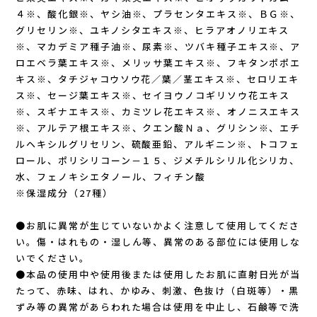
４※、酸化銀※、ヤシ油※、プラセンタエキス※、ＢＧ※、
Outdoor Research (アウトドアリサーチ)
グリセリン※、ユキノシタエキス※、ヒラアオノリエキス
※、マカデミア種子油※、尿素※、ツバキ種子エキス※、ア
PaaGo WORKS(パーゴワークス)
ロエベラ葉エキス※、メリッサ葉エキス※、フキタンポポエ
キス※、タチジャコウソウ花／葉／茎エキス※、セロリエキ
patagonia(パタゴニア)
ス※、セージ葉エキス※、セイヨウノコギリソウ花エキス
※、スギナエキス※、カミツレ花エキス※、オノニスエキス
PRO-TEC(プロテック)
※、アルテア根エキス※、クエン酸Ｎａ、グリシン※、エチ
ルヘキシルグリセリン、硫酸亜鉛、アルギニン※、トコフェ
ロール、ポリシリコーン－１５、ジメチルシリル化シリカ、
R×L(アールエル)
水、フェノキシエタノール、フィチン酸
※保湿成分（27種）
Rab(ラブ)
●お肌に異常が生じていないかよく注意して使用してくださ
ranor(ラナー)
い。傷・はれもの・湿しん等、異常のある部位には使用しな
いでください。
RAIDLIGHT(レイドライト)
●本品の使用中や使用後または使用したお肌に直射日光が当
たって、赤味、はれ、かゆみ、刺激、色抜け（白斑等）・黒
ROARK(ロアーク)
ずみ等の異常があらわれた場合は使用を中止し、石鹸等で洗