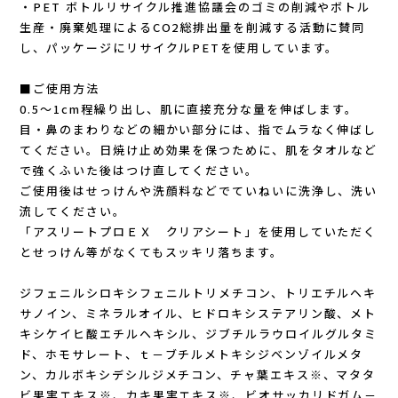
・PET ボトルリサイクル推進協議会のゴミの削減やボトル
New Era(ニューエラ)
生産・廃棄処理によるCO2総排出量を削減する活動に賛同
し、パッケージにリサイクルPETを使用しています。
New-HALE(ニューハレ)
■ご使用方法
NNORMAL(ノーマル)
0.5～1cm程繰り出し、肌に直接充分な量を伸ばします。
目・鼻のまわりなどの細かい部分には、指でムラなく伸ばし
NORTEC (ノルテック)
てください。日焼け止め効果を保つために、肌をタオルなど
で強くふいた後はつけ直してください。
ご使用後はせっけんや洗顔料などでていねいに洗浄し、洗い
ODLO (オドロ )
流してください。
「アスリートプロＥＸ クリアシート」を使用していただく
OLENO(オレノ)
とせっけん等がなくてもスッキリ落ちます。
OMM(オリジナルマウンテンマラソン)
ジフェニルシロキシフェニルトリメチコン、トリエチルヘキ
サノイン、ミネラルオイル、ヒドロキシステアリン酸、メト
On Running(オンランニング)
キシケイヒ酸エチルヘキシル、ジブチルラウロイルグルタミ
ド、ホモサレート、ｔ－ブチルメトキシジベンゾイルメタ
ン、カルボキシデシルジメチコン、チャ葉エキス※、マタタ
OOFOS (ウーフォス)
ビ果実エキス※、カキ果実エキス※、ビオサッカリドガム－