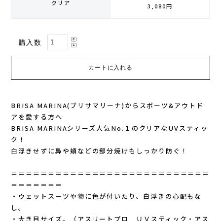
クリア
3,080円
GONTEX(ゴンテックス)
カルノパワー
購入数
goodr(グダー)
ジャパンエナジーフード
handson grip (ハンズオングリップ)
オレは摂取す
HOKA(ホカ)
ナガノトマト
BRISA MARINA(ブリサマリーナ)からスポーツ&アウトド
アを愛する方へ
Hydrapak(ハイドラパック)
ミドリ安全
BRISA MARINAシリーズ人気No.１のクリアなUVスティッ
ク！
injinji(インジンジ)
梅丹
白浮きせずに鼻や頬などの部分焼けもしっかり防ぐ！
INSTINCT(インスティンクト)
セット
＝＝＝＝＝＝＝＝＝＝＝＝＝＝＝＝＝＝＝＝＝＝＝＝＝＝＝
＝＝＝＝＝＝＝
・ウェットスーツや物に色が付いたり、白浮きの心配もな
Joe Nimble(ジョー ニンブル)
し。
・大き目サイズ。（アスリートプロ ＵＶスティック・アス