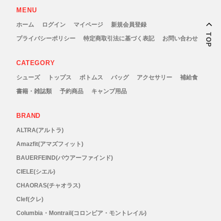
メンズ
MENU
ホーム
ログイン
マイページ
新規会員登録
レディース
TOP
プライバシーポリシー
特定商取引法に基づく表記
お問い合わせ
CATEGORY
シューズ
トップス
ボトムス
バッグ
アクセサリー
補給食
書籍・雑誌類
予約商品
キャンプ用品
BRAND
ALTRA(アルトラ)
Amazfit(アマズフィット)
BAUERFEIND(バウアーファインド)
CIELE(シエル)
CHAORAS(チャオラス)
Clef(クレ)
Columbia・Montrail(コロンビア・モントレイル)