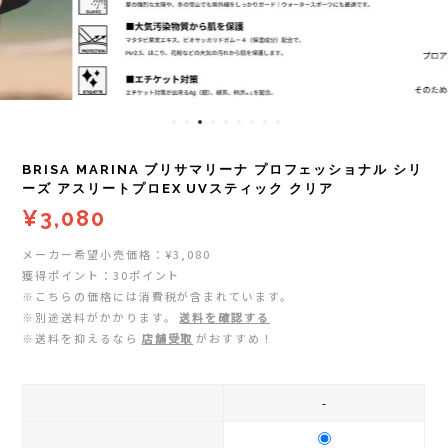
レイル)
ライト
Mag-on(マグオン)
COMPRESSPORT(コンプレスポーツ)
ボトル・携帯カップ
MEDALIST(メダリスト)
cotopaxi (コトパクシ)
テーピング・サポーター
POW BAR(パウバー)
BRISA MARINA ブリサマリーナ プロフェッショナル シリ
DYNAFIT(ディナフィット)
ストックポール
PUREPALA(ピュアパラ)
ーズ アスリートプロEX UVスティック クリア
¥3,080
ELDORESO(エルドレッソ)
その他
SAMURAICHARGE Pro
メーカー希望小売価格：¥3,080
獲得ポイント：30ポイント
extremities (エクストリミティーズ)
SAMURAI GEL(サムライジェル)
※こちらの価格には消費税が含まれています。
※別途送料がかかります。
送料を確認する
FEELCAP(フィールキャップ)
※送料を抑えるなら
店舗受取
がおすすめ！
Shonai Special(ショウナイスペシャル)
Feetures (フィーチャーズ)
VESPA(ベスパ)
-
finetrack(ファイントラック)
ZEN NUTRITION(ゼンニュートリション)