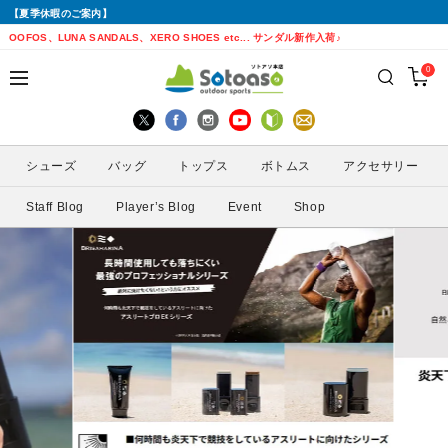
【夏季休暇のご案内】
戻る
戻る
戻る
戻る
戻る
戻る
戻る
戻る
OOFOS、LUNA SANDALS、XERO SHOES etc... サンダル新作入荷♪
0
シューズから探す
トップスから探す
ボトムスから探す
バッグから探す
アクセサリーから探す
ブランドから探す
ブランドから探す
性別から探す
すべてを見る
すべてを見る
すべてを見る
すべてを見る
すべてを見る
すべてを見る
ALTRA(アルトラ)
メンズ
シューズ
バッグ
トップス
ボトムス
アクセサリー
トレイルランニングシューズ
シェル・レインウェア
ショートパンツ
トレランザック
キャップ・ハット
ACTIVE YOHKAN(アクティブようかん)
Amazfit(アマズフィット)
レディース
Staff Blog
Player’s Blog
Event
Shop
ランニングシューズ
シャツ
ロングパンツ
バックパック
ソックス
ATHLETUNE(アスリチューン)
BAUERFEIND(バウアーファインド)
サンダル
インナー
スカート
ウエストポーチ
グローブ
BananaGO(バナナゴー)
CIELE(シエル)
スパッツ
その他
アームカバー
Enemoti(エネモチ)
CHAORAS(チャオラス)
ゲイター
HoneyAction(ハニーアクション)
Clef(クレ)
サングラス
KODA(コーダ)
Columbia・Montrail(コロンビア・モント