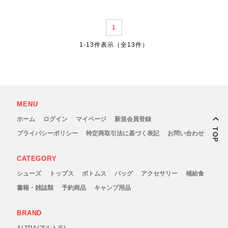
Outdoor Research (アウトドアリサーチ)
1
PaaGo WORKS(パーゴワークス)
1-13件表示（全13件）
patagonia(パタゴニア)
PRO-TEC(プロテック)
MENU
R×L(アールエル)
ホーム
ログイン
マイページ
新規会員登録
TOP
プライバシーポリシー
特定商取引法に基づく表記
お問い合わせ
Rab(ラブ)
CATEGORY
ranor(ラナー)
シューズ
トップス
ボトムス
バッグ
アクセサリー
補給食
書籍・雑誌類
予約商品
キャンプ用品
RAIDLIGHT(レイドライト)
BRAND
ROARK(ロアーク)