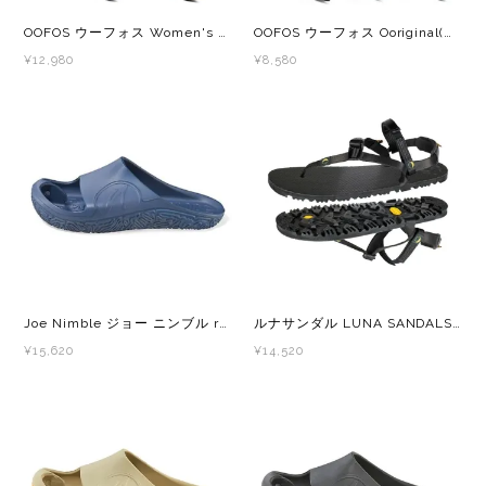
Lithe Apparel（ライテ アパレル）
OOFOS ウーフォス Women's Oomega(ウーメガ) 200044 レディース リカバリーサンダル 厚底
OOFOS ウーフォス Ooriginal(ウーオリジナル) 200001 メンズ・レディース リカバリーサンダル 厚底
LUNA SANDALS(ルナサンダル)
¥12,980
¥8,580
MARSQUEST(マーズクエスト)
MERRELL(メレル)
milestone(マイルストーン)
MMA(マウンテンマーシャルアーツ)
Joe Nimble ジョー ニンブル recoverToes Deep Water メンズ レディース リカバリーサンダル
ルナサンダル LUNA SANDALS Retro Oso Flaco Black レトロオソフラコ メンズ・レディース 裸足の感覚を取り戻すトレイルサンダル
MOUNTAIN HARD WEAR(マウンテンハー
¥15,620
¥14,520
ドウェア)
MYSTERY RANCH (ミステリーランチ)