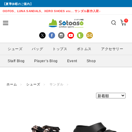
【夏季休暇のご案内】
戻る
戻る
戻る
戻る
戻る
戻る
戻る
戻る
OOFOS、LUNA SANDALS、XERO SHOES etc... サンダル新作入荷♪
0
シューズから探す
トップスから探す
ボトムスから探す
バッグから探す
アクセサリーから探す
ブランドから探す
ブランドから探す
性別から探す
すべてを見る
すべてを見る
すべてを見る
すべてを見る
すべてを見る
すべてを見る
ALTRA(アルトラ)
メンズ
シューズ
バッグ
トップス
ボトムス
アクセサリー
トレイルランニングシューズ
シェル・レインウェア
ショートパンツ
トレランザック
キャップ・ハット
ACTIVE YOHKAN(アクティブようかん)
Amazfit(アマズフィット)
レディース
Staff Blog
Player’s Blog
Event
Shop
ランニングシューズ
シャツ
ロングパンツ
バックパック
ソックス
ATHLETUNE(アスリチューン)
BAUERFEIND(バウアーファインド)
サンダル
インナー
スカート
ウエストポーチ
グローブ
BananaGO(バナナゴー)
CIELE(シエル)
ホーム
シューズ
サンダル
スパッツ
その他
アームカバー
Enemoti(エネモチ)
CHAORAS(チャオラス)
ゲイター
HoneyAction(ハニーアクション)
Clef(クレ)
サングラス
KODA(コーダ)
Columbia・Montrail(コロンビア・モント