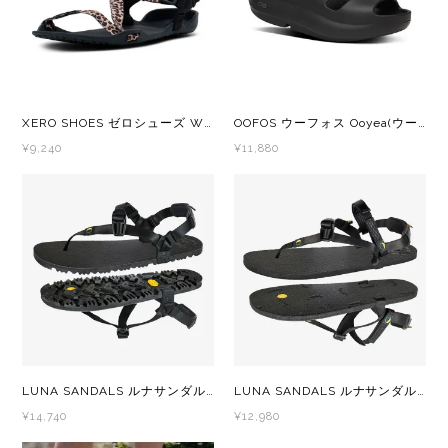
レイル)
ライト
Mag-on(マグオン)
COMPRESSPORT(コンプレスポーツ)
ボトル・携帯カップ
MEDALIST(メダリスト)
XERO SHOES ゼロシューズ W's Z-TREK (Ｚ-トレック) レディース 素足感覚を楽しむスポーツサンダル
OOFOS ウーフォス Ooyea(ウーヤー) 200097 メンズ・レディース リカバリーサンダル 厚底
cotopaxi (コトパクシ)
テーピング・サポーター
POW BAR(パウバー)
¥9,240
¥11,880
DYNAFIT(ディナフィット)
ストックポール
PUREPALA(ピュアパラ)
ELDORESO(エルドレッソ)
その他
SAMURAICHARGE Pro
extremities (エクストリミティーズ)
SAMURAI GEL(サムライジェル)
FEELCAP(フィールキャップ)
Shonai Special(ショウナイスペシャル)
Feetures (フィーチャーズ)
VESPA(ベスパ)
LUNA SANDALS ルナサンダル Oso Flaco Winged Edition(オソ フラコ ウィングドエディション) メンズ・レディース 裸足の感覚を取り戻すトレイルサンダル
LUNA SANDALS ルナサンダル Venado 2.0(べナード2.0) Black メンズ・レディース 裸足の感覚を取り戻すトレイルサンダル
¥14,740
¥12,980
finetrack(ファイントラック)
ZEN NUTRITION(ゼンニュートリション)