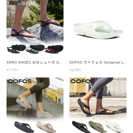
GONTEX(ゴンテックス)
カルノパワー
goodr(グダー)
ジャパンエナジーフード
handson grip (ハンズオングリップ)
オレは摂取す
HOKA(ホカ)
ナガノトマト
XERO SHOES ゼロシューズ GENESIS(ジェネシス) GEN メンズ・レディース 素足感覚を楽しむスポーツサンダル
OOFOS ウーフォス Ooriginal Limited Cosmic Gray bamboo 200058 メンズ・レディース リカバリーサンダル 厚底
¥7,260
¥9,680
Hydrapak(ハイドラパック)
ミドリ安全
injinji(インジンジ)
梅丹
INSTINCT(インスティンクト)
セット
Joe Nimble(ジョー ニンブル)