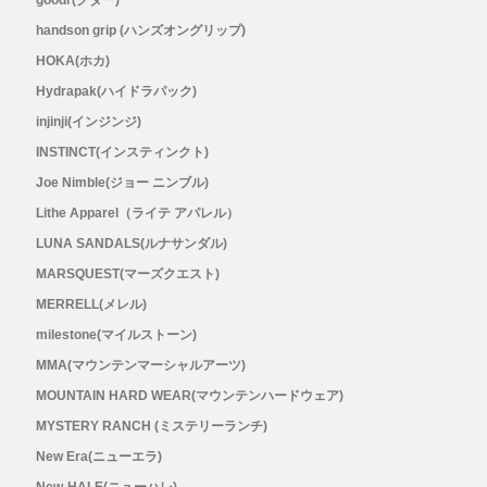
goodr(グダー)
handson grip (ハンズオングリップ)
Topo Athletic (トポ アスレチック)
HOKA(ホカ)
Hydrapak(ハイドラパック)
TYMER(タイマー)
injinji(インジンジ)
INSTINCT(インスティンクト)
UltrAspire(ウルトラスパイア)
Joe Nimble(ジョー ニンブル)
Lithe Apparel（ライテ アパレル）
XeroShoes（ゼロシューズ）
LUNA SANDALS(ルナサンダル)
yamarokko(ヤマロッコ)
MARSQUEST(マーズクエスト)
MERRELL(メレル)
YAMAtune(ヤマチューン)
milestone(マイルストーン)
MMA(マウンテンマーシャルアーツ)
SALE(セール)
MOUNTAIN HARD WEAR(マウンテンハードウェア)
MYSTERY RANCH (ミステリーランチ)
BananaGO
New Era(ニューエラ)