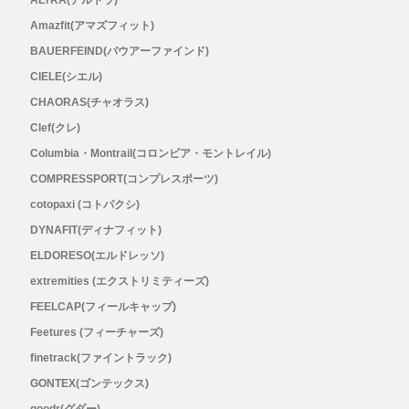
ALTRA(アルトラ)
Amazfit(アマズフィット)
RYOGEN(リョウゲン)
BAUERFEIND(バウアーファインド)
CIELE(シエル)
SALOMON(サロモン)
CHAORAS(チャオラス)
Simply Wonderful(シンプリーワンダフル)
Clef(クレ)
Columbia・Montrail(コロンビア・モントレイル)
STAMP RUN & CO (スタンプ ランアンド
COMPRESSPORT(コンプレスポーツ)
cotopaxi (コトパクシ)
コー)
DYNAFIT(ディナフィット)
ELDORESO(エルドレッソ)
STATIC(スタティック)
extremities (エクストリミティーズ)
FEELCAP(フィールキャップ)
THE NORTH FACE(ノースフェイス)
Feetures (フィーチャーズ)
TETON BROS(ティートンブロス)
finetrack(ファイントラック)
GONTEX(ゴンテックス)
THY (ティーエイチワイ)