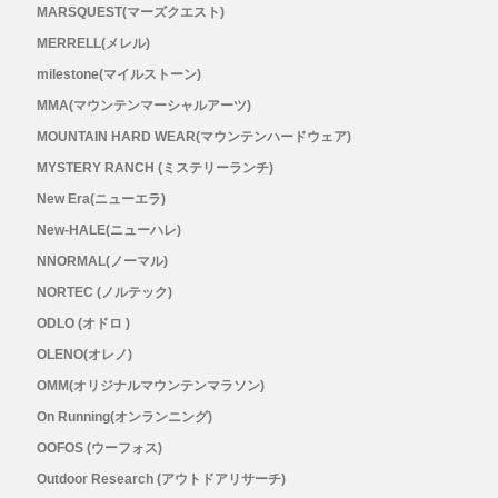
MARSQUEST(マーズクエスト)
New Era(ニューエラ)
MERRELL(メレル)
New-HALE(ニューハレ)
milestone(マイルストーン)
MMA(マウンテンマーシャルアーツ)
NNORMAL(ノーマル)
MOUNTAIN HARD WEAR(マウンテンハードウェア)
MYSTERY RANCH (ミステリーランチ)
NORTEC (ノルテック)
New Era(ニューエラ)
New-HALE(ニューハレ)
ODLO (オドロ )
NNORMAL(ノーマル)
NORTEC (ノルテック)
OLENO(オレノ)
ODLO (オドロ )
OMM(オリジナルマウンテンマラソン)
OLENO(オレノ)
OMM(オリジナルマウンテンマラソン)
On Running(オンランニング)
On Running(オンランニング)
OOFOS (ウーフォス)
OOFOS (ウーフォス)
Outdoor Research (アウトドアリサーチ)