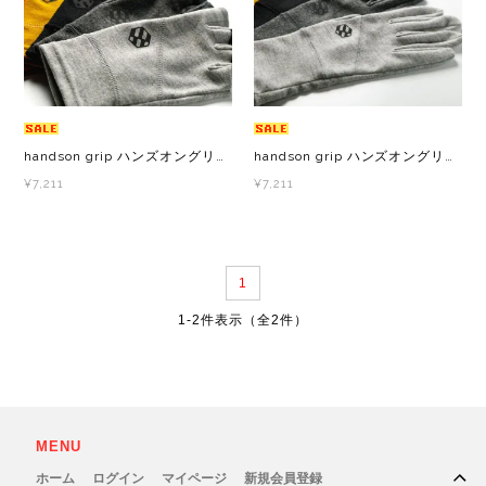
レイル)
ライト
Mag-on(マグオン)
COMPRESSPORT(コンプレスポーツ)
ボトル・携帯カップ
MEDALIST(メダリスト)
cotopaxi (コトパクシ)
テーピング・サポーター
POW BAR(パウバー)
handson grip ハンズオングリップ Hobo HF ホーボーハーフ メンズ・レディース フィンガーレスグローブ 指なし手袋 手ぶくろ
handson grip ハンズオングリップ Hobo メンズ・レディース ランニンググローブ 手袋 手ぶくろ
¥7,211
¥7,211
DYNAFIT(ディナフィット)
ストックポール
PUREPALA(ピュアパラ)
ELDORESO(エルドレッソ)
その他
SAMURAICHARGE Pro
1
extremities (エクストリミティーズ)
SAMURAI GEL(サムライジェル)
1-2件表示（全2件）
FEELCAP(フィールキャップ)
Shonai Special(ショウナイスペシャル)
Feetures (フィーチャーズ)
VESPA(ベスパ)
MENU
finetrack(ファイントラック)
ZEN NUTRITION(ゼンニュートリション)
ホーム
ログイン
マイページ
新規会員登録