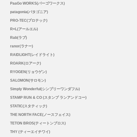
PaaGo WORKS(パーゴワークス)
Outdoor Research (アウトドアリサーチ)
patagonia(パタゴニア)
PRO-TEC(プロテック)
PaaGo WORKS(パーゴワークス)
R×L(アールエル)
Rab(ラブ)
patagonia(パタゴニア)
ranor(ラナー)
PRO-TEC(プロテック)
RAIDLIGHT(レイドライト)
ROARK(ロアーク)
R×L(アールエル)
RYOGEN(リョウゲン)
SALOMON(サロモン)
Rab(ラブ)
Simply Wonderful(シンプリーワンダフル)
STAMP RUN & CO (スタンプ ランアンドコー)
ranor(ラナー)
STATIC(スタティック)
THE NORTH FACE(ノースフェイス)
RAIDLIGHT(レイドライト)
TETON BROS(ティートンブロス)
ROARK(ロアーク)
THY (ティーエイチワイ)