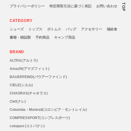
TOP
プライバシーポリシー
特定商取引法に基づく表記
お問い合わせ
GONTEX(ゴンテックス)
カルノパワー
CATEGORY
goodr(グダー)
ジャパンエナジーフード
シューズ
トップス
ボトムス
バッグ
アクセサリー
補給食
書籍・雑誌類
予約商品
キャンプ用品
handson grip (ハンズオングリップ)
オレは摂取す
BRAND
HOKA(ホカ)
ナガノトマト
ALTRA(アルトラ)
Amazfit(アマズフィット)
Hydrapak(ハイドラパック)
ミドリ安全
BAUERFEIND(バウアーファインド)
CIELE(シエル)
injinji(インジンジ)
梅丹
CHAORAS(チャオラス)
Clef(クレ)
INSTINCT(インスティンクト)
セット
Columbia・Montrail(コロンビア・モントレイル)
Joe Nimble(ジョー ニンブル)
COMPRESSPORT(コンプレスポーツ)
cotopaxi (コトパクシ)