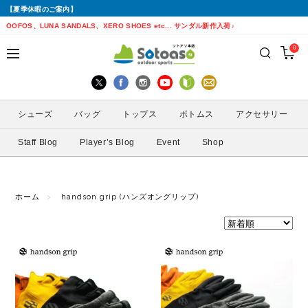
【夏季休暇のご案内】
戻る
戻る
戻る
戻る
戻る
戻る
戻る
戻る
OOFOS、LUNA SANDALS、XERO SHOES etc... サンダル新作入荷♪
0
シューズから探す
トップスから探す
ボトムスから探す
バッグから探す
アクセサリーから探す
ブランドから探す
ブランドから探す
性別から探す
すべてを見る
すべてを見る
すべてを見る
すべてを見る
すべてを見る
すべてを見る
ALTRA(アルトラ)
メンズ
シューズ
バッグ
トップス
ボトムス
アクセサリー
トレイルランニングシューズ
シェル・レインウェア
ショートパンツ
トレランザック
キャップ・ハット
ACTIVE YOHKAN(アクティブようかん)
Amazfit(アマズフィット)
レディース
Staff Blog
Player’s Blog
Event
Shop
ランニングシューズ
シャツ
ロングパンツ
バックパック
ソックス
ATHLETUNE(アスリチューン)
BAUERFEIND(バウアーファインド)
サンダル
インナー
スカート
ウエストポーチ
グローブ
BananaGO(バナナゴー)
CIELE(シエル)
ホーム
handson grip (ハンズオングリップ)
スパッツ
その他
アームカバー
Enemoti(エネモチ)
CHAORAS(チャオラス)
ゲイター
HoneyAction(ハニーアクション)
Clef(クレ)
サングラス
KODA(コーダ)
Columbia・Montrail(コロンビア・モント