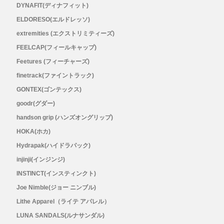
Lithe Apparel（ライテ アパレル）
DYNAFIT(ディナフィット)
ELDORESO(エルドレッソ)
LUNA SANDALS(ルナサンダル)
extremities (エクストリミティーズ)
FEELCAP(フィールキャップ)
MARSQUEST(マーズクエスト)
Feetures (フィーチャーズ)
finetrack(ファイントラック)
MERRELL(メレル)
GONTEX(ゴンテックス)
milestone(マイルストーン)
goodr(グダー)
handson grip (ハンズオングリップ)
MMA(マウンテンマーシャルアーツ)
HOKA(ホカ)
Hydrapak(ハイドラパック)
MOUNTAIN HARD WEAR(マウンテンハー
injinji(インジンジ)
INSTINCT(インスティンクト)
ドウェア)
Joe Nimble(ジョー ニンブル)
Lithe Apparel（ライテ アパレル）
MYSTERY RANCH (ミステリーランチ)
LUNA SANDALS(ルナサンダル)