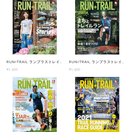
GONTEX(ゴンテックス)
カルノパワー
goodr(グダー)
ジャパンエナジーフード
handson grip (ハンズオングリップ)
オレは摂取す
HOKA(ホカ)
ナガノトマト
RUN+TRAIL ランプラストレイル Vol.61 - トレラン マガジン -
RUN+TRAIL ランプラストレイル Vol.59 - トレラン マガジン -
¥1,500
¥1,500
Hydrapak(ハイドラパック)
ミドリ安全
injinji(インジンジ)
梅丹
INSTINCT(インスティンクト)
セット
Joe Nimble(ジョー ニンブル)