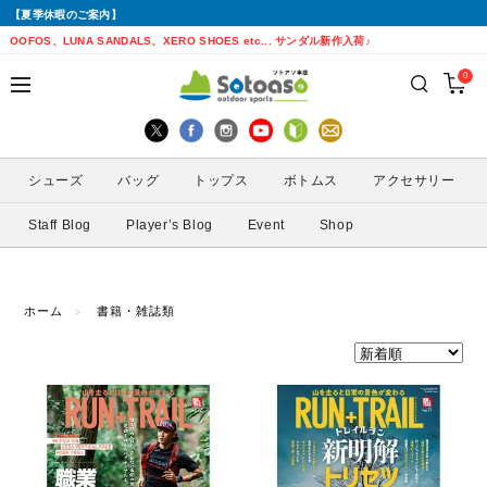
【夏季休暇のご案内】
戻る
戻る
戻る
戻る
戻る
戻る
戻る
戻る
OOFOS、LUNA SANDALS、XERO SHOES etc... サンダル新作入荷♪
0
シューズから探す
トップスから探す
ボトムスから探す
バッグから探す
アクセサリーから探す
ブランドから探す
ブランドから探す
性別から探す
すべてを見る
すべてを見る
すべてを見る
すべてを見る
すべてを見る
すべてを見る
ALTRA(アルトラ)
メンズ
シューズ
バッグ
トップス
ボトムス
アクセサリー
トレイルランニングシューズ
シェル・レインウェア
ショートパンツ
トレランザック
キャップ・ハット
ACTIVE YOHKAN(アクティブようかん)
Amazfit(アマズフィット)
レディース
Staff Blog
Player’s Blog
Event
Shop
ランニングシューズ
シャツ
ロングパンツ
バックパック
ソックス
ATHLETUNE(アスリチューン)
BAUERFEIND(バウアーファインド)
サンダル
インナー
スカート
ウエストポーチ
グローブ
BananaGO(バナナゴー)
CIELE(シエル)
ホーム
書籍・雑誌類
スパッツ
その他
アームカバー
Enemoti(エネモチ)
CHAORAS(チャオラス)
ゲイター
HoneyAction(ハニーアクション)
Clef(クレ)
サングラス
KODA(コーダ)
Columbia・Montrail(コロンビア・モント