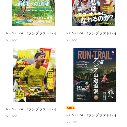
New Era(ニューエラ)
New-HALE(ニューハレ)
NNORMAL(ノーマル)
RUN+TRAIL(ランプラストレイル) Vol.43 山遊びの魅力を追求＆提案する専門誌
RUN+TRAIL(ランプラストレイル) Vol.42 山遊びの魅力を追求＆提案する専門誌
¥1,200
¥1,200
NORTEC (ノルテック)
ODLO (オドロ )
OLENO(オレノ)
OMM(オリジナルマウンテンマラソン)
On Running(オンランニング)
RUN+TRAIL(ランプラストレイル) Vol.40 山遊びの魅力を追求＆提案する専門誌
RUN+TRAIL(ランプラストレイル) Vol.35 山遊びの魅力を追求＆提案する専門誌
¥1,200
OOFOS (ウーフォス)
¥1,100