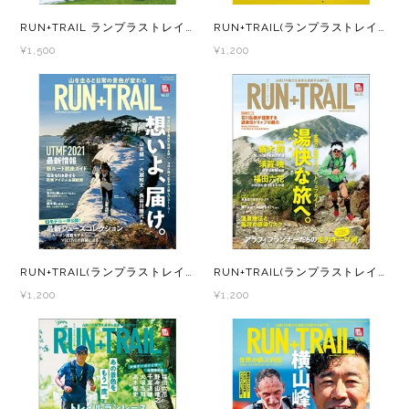
Lithe Apparel（ライテ アパレル）
RUN+TRAIL ランプラストレイル Vol.56 - トレラン マガジン -
RUN+TRAIL(ランプラストレイル) Vol.48 山遊びの魅力を追求＆提案する専門誌
LUNA SANDALS(ルナサンダル)
¥1,500
¥1,200
MARSQUEST(マーズクエスト)
MERRELL(メレル)
milestone(マイルストーン)
MMA(マウンテンマーシャルアーツ)
RUN+TRAIL(ランプラストレイル) Vol.47 山遊びの魅力を追求＆提案する専門誌
RUN+TRAIL(ランプラストレイル) Vol.45 山遊びの魅力を追求＆提案する専門誌
MOUNTAIN HARD WEAR(マウンテンハー
¥1,200
¥1,200
ドウェア)
MYSTERY RANCH (ミステリーランチ)