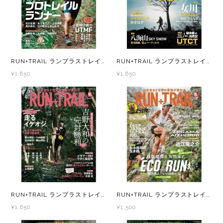
レイル)
ライト
Mag-on(マグオン)
COMPRESSPORT(コンプレスポーツ)
ボトル・携帯カップ
MEDALIST(メダリスト)
RUN+TRAIL ランプラストレイル Vol.72 - トレラン マガジン -
RUN+TRAIL ランプラストレイル Vol.71 - トレラン マガジン -
cotopaxi (コトパクシ)
テーピング・サポーター
POW BAR(パウバー)
¥1,650
¥1,650
DYNAFIT(ディナフィット)
ストックポール
PUREPALA(ピュアパラ)
ELDORESO(エルドレッソ)
その他
SAMURAICHARGE Pro
extremities (エクストリミティーズ)
SAMURAI GEL(サムライジェル)
FEELCAP(フィールキャップ)
Shonai Special(ショウナイスペシャル)
Feetures (フィーチャーズ)
VESPA(ベスパ)
RUN+TRAIL ランプラストレイル Vol.69 - トレラン マガジン -
RUN+TRAIL ランプラストレイル Vol.67 - トレラン マガジン -
¥1,650
¥1,500
finetrack(ファイントラック)
ZEN NUTRITION(ゼンニュートリション)