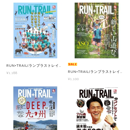
Outdoor Research (アウトドアリサーチ)
PaaGo WORKS(パーゴワークス)
patagonia(パタゴニア)
PRO-TEC(プロテック)
RUN+TRAIL(ランプラストレイル) Vol.32 山遊びの魅力を追求＆提案する専門誌
R×L(アールエル)
RUN+TRAIL(ランプラストレイル) Vol.31 山遊びの魅力を追求＆提案する専門誌
¥1,188
¥1,100
Rab(ラブ)
ranor(ラナー)
RAIDLIGHT(レイドライト)
ROARK(ロアーク)