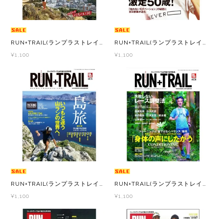
RYOGEN(リョウゲン)
SALOMON(サロモン)
RUN+TRAIL(ランプラストレイル) Vol.30 山遊びの魅力を追求＆提案する専門誌
RUN+TRAIL(ランプラストレイル) Vol.28 山遊びの魅力を追求＆提案する専門誌
¥1,100
¥1,100
Simply Wonderful(シンプリーワンダフル)
STAMP RUN & CO (スタンプ ランアンド
コー)
STATIC(スタティック)
THE NORTH FACE(ノースフェイス)
RUN+TRAIL(ランプラストレイル) Vol.25 山遊びの魅力を追求＆提案する専門誌
RUN+TRAIL(ランプラストレイル) Vol.24 山遊びの魅力を追求＆提案する専門誌
TETON BROS(ティートンブロス)
¥1,100
¥1,100
THY (ティーエイチワイ)