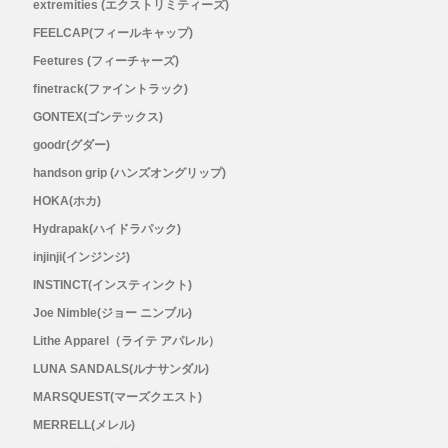
extremities (エクストリミティーズ)
Outdoor Research (アウトドアリサーチ)
FEELCAP(フィールキャップ)
Feetures (フィーチャーズ)
PaaGo WORKS(パーゴワークス)
finetrack(ファイントラック)
GONTEX(ゴンテックス)
patagonia(パタゴニア)
goodr(グダー)
handson grip (ハンズオングリップ)
PRO-TEC(プロテック)
HOKA(ホカ)
R×L(アールエル)
Hydrapak(ハイドラパック)
injinji(インジンジ)
Rab(ラブ)
INSTINCT(インスティンクト)
Joe Nimble(ジョー ニンブル)
ranor(ラナー)
Lithe Apparel（ライテ アパレル）
LUNA SANDALS(ルナサンダル)
RAIDLIGHT(レイドライト)
MARSQUEST(マーズクエスト)
MERRELL(メレル)
ROARK(ロアーク)