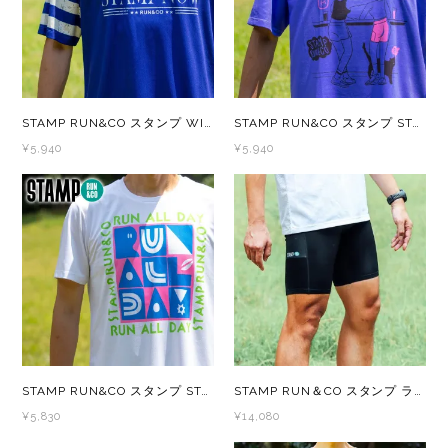
レイル)
ライト
Mag-on(マグオン)
COMPRESSPORT(コンプレスポーツ)
ボトル・携帯カップ
MEDALIST(メダリスト)
STAMP RUN&CO スタンプ WIDE TEE (STAMP NOW ) メンズ・レディース 半袖Tシャツ
STAMP RUN&CO スタンプ STAMP WIDE TEE (NIGHT RUN CLUB) メンズ・レディース 半袖Tシャツ
cotopaxi (コトパクシ)
テーピング・サポーター
POW BAR(パウバー)
¥5,940
¥5,940
DYNAFIT(ディナフィット)
ストックポール
PUREPALA(ピュアパラ)
ELDORESO(エルドレッソ)
その他
SAMURAICHARGE Pro
extremities (エクストリミティーズ)
SAMURAI GEL(サムライジェル)
FEELCAP(フィールキャップ)
Shonai Special(ショウナイスペシャル)
Feetures (フィーチャーズ)
VESPA(ベスパ)
STAMP RUN&CO スタンプ STAMP GRAPHIC RUN TEE (GIVE ME YOUR ENERGY (BAR)) メンズ・レディース 半袖Tシャツ
STAMP RUN＆CO スタンプ ランアンドコー STAMP MENS CARGO HALF TIGHTS - BLACK メンズ ランニングタイツ
¥5,830
¥14,080
finetrack(ファイントラック)
ZEN NUTRITION(ゼンニュートリション)