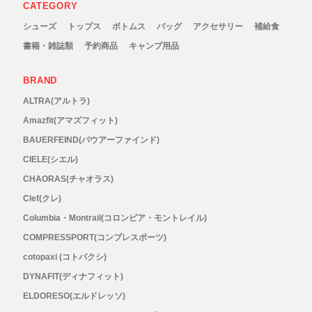
CATEGORY
New Era(ニューエラ)
シューズ
トップス
ボトムス
バッグ
アクセサリー
補給食
New-HALE(ニューハレ)
書籍・雑誌類
予約商品
キャンプ用品
NNORMAL(ノーマル)
BRAND
ALTRA(アルトラ)
NORTEC (ノルテック)
Amazfit(アマズフィット)
BAUERFEIND(バウアーファインド)
ODLO (オドロ )
CIELE(シエル)
CHAORAS(チャオラス)
OLENO(オレノ)
Clef(クレ)
Columbia・Montrail(コロンビア・モントレイル)
OMM(オリジナルマウンテンマラソン)
COMPRESSPORT(コンプレスポーツ)
On Running(オンランニング)
cotopaxi (コトパクシ)
DYNAFIT(ディナフィット)
OOFOS (ウーフォス)
ELDORESO(エルドレッソ)