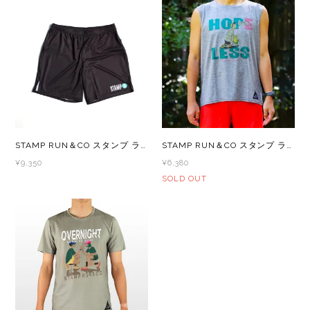
GONTEX(ゴンテックス)
カルノパワー
goodr(グダー)
ジャパンエナジーフード
handson grip (ハンズオングリップ)
オレは摂取す
HOKA(ホカ)
ナガノトマト
STAMP RUN＆CO スタンプ ランアンドコー EASY RUN SHORTS -BLACK メンズ・レディース ランショーツ ショートパンツ
STAMP RUN＆CO スタンプ ランアンドコー STAMP DAILY TANK (HOP(E) LESS -DAILY- ) メンズ・レディース ノースリーブシャツ タンクトップ
¥9,350
¥6,380
Hydrapak(ハイドラパック)
ミドリ安全
SOLD OUT
injinji(インジンジ)
梅丹
INSTINCT(インスティンクト)
セット
Joe Nimble(ジョー ニンブル)