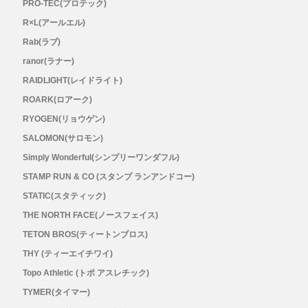
PRO-TEC(プロテック)
R×L(アールエル)
Topo Athletic (トポ アスレチック)
Rab(ラブ)
ranor(ラナー)
TYMER(タイマー)
RAIDLIGHT(レイドライト)
ROARK(ロアーク)
UltrAspire(ウルトラスパイア)
RYOGEN(リョウゲン)
XeroShoes（ゼロシューズ）
SALOMON(サロモン)
Simply Wonderful(シンプリーワンダフル)
yamarokko(ヤマロッコ)
STAMP RUN & CO (スタンプ ランアンドコー)
STATIC(スタティック)
YAMAtune(ヤマチューン)
THE NORTH FACE(ノースフェイス)
TETON BROS(ティートンブロス)
SALE(セール)
THY (ティーエイチワイ)
Topo Athletic (トポ アスレチック)
BananaGO
TYMER(タイマー)