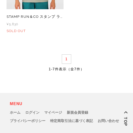
Lithe Apparel（ライテ アパレル）
LUNA SANDALS(ルナサンダル)
STAMP RUN＆CO スタンプ ランアンドコー STAMP GRAPHIC RUN TEE (OVER NIGHT RUNNING CLUB) メンズ・レディース 半袖 Tシャツ
¥5,830
MARSQUEST(マーズクエスト)
SOLD OUT
MERRELL(メレル)
1
milestone(マイルストーン)
1-7件表示（全7件）
MMA(マウンテンマーシャルアーツ)
MOUNTAIN HARD WEAR(マウンテンハー
MENU
ドウェア)
ホーム
ログイン
マイページ
新規会員登録
TOP
プライバシーポリシー
特定商取引法に基づく表記
お問い合わせ
MYSTERY RANCH (ミステリーランチ)