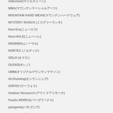
milestone(マイルストーン)
MMA(マウンテンマーシャルアーツ)
RYOGEN(リョウゲン)
MOUNTAIN HARD WEAR(マウンテンハードウェア)
SALOMON(サロモン)
MYSTERY RANCH (ミステリーランチ)
New Era(ニューエラ)
Simply Wonderful(シンプリーワンダフル)
New-HALE(ニューハレ)
NNORMAL(ノーマル)
STAMP RUN & CO (スタンプ ランアンド
NORTEC (ノルテック)
ODLO (オドロ )
コー)
OLENO(オレノ)
OMM(オリジナルマウンテンマラソン)
STATIC(スタティック)
On Running(オンランニング)
THE NORTH FACE(ノースフェイス)
OOFOS (ウーフォス)
Outdoor Research (アウトドアリサーチ)
TETON BROS(ティートンブロス)
PaaGo WORKS(パーゴワークス)
patagonia(パタゴニア)
THY (ティーエイチワイ)