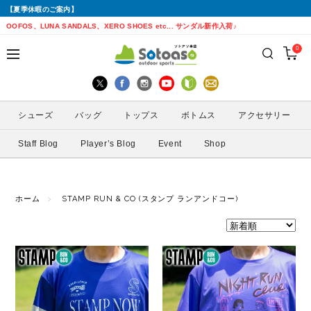
【夏季休暇のご案内】
戻る
戻る
戻る
戻る
戻る
戻る
戻る
戻る
OOFOS、LUNA SANDALS、XERO SHOES etc... サンダル新作入荷♪
0
シューズから探す
トップスから探す
ボトムスから探す
バッグから探す
アクセサリーから探す
ブランドから探す
ブランドから探す
性別から探す
すべてを見る
すべてを見る
すべてを見る
すべてを見る
すべてを見る
すべてを見る
ALTRA(アルトラ)
メンズ
シューズ
バッグ
トップス
ボトムス
アクセサリー
トレイルランニングシューズ
シェル・レインウェア
ショートパンツ
トレランザック
キャップ・ハット
ACTIVE YOHKAN(アクティブようかん)
Amazfit(アマズフィット)
レディース
Staff Blog
Player’s Blog
Event
Shop
ランニングシューズ
シャツ
ロングパンツ
バックパック
ソックス
ATHLETUNE(アスリチューン)
BAUERFEIND(バウアーファインド)
サンダル
インナー
スカート
ウエストポーチ
グローブ
BananaGO(バナナゴー)
CIELE(シエル)
ホーム
STAMP RUN & CO (スタンプ ランアンドコー)
スパッツ
その他
アームカバー
Enemoti(エネモチ)
CHAORAS(チャオラス)
ゲイター
HoneyAction(ハニーアクション)
Clef(クレ)
サングラス
KODA(コーダ)
Columbia・Montrail(コロンビア・モント