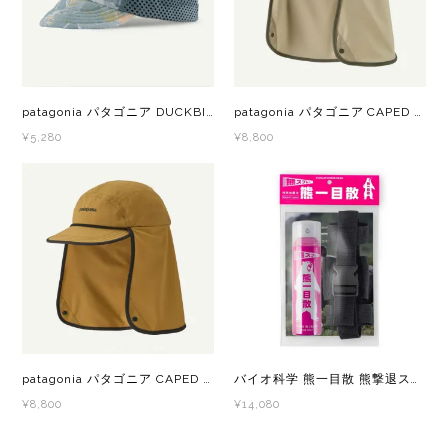
Topo Athletic (トポ アスレチック)
TYMER(タイマー)
patagonia パタゴニア DUCKBILL CAP MTVI 28818 メンズ・レディース キャップ
patagonia パタゴニア CAPED MERGANZER HAT RVGN 33570 メンズ・レディース ハット
¥5,280
¥8,800
UltrAspire(ウルトラスパイア)
XeroShoes（ゼロシューズ）
yamarokko(ヤマロッコ)
YAMAtune(ヤマチューン)
SALE(セール)
patagonia パタゴニア CAPED MERGANZER HAT BCBN 33570 メンズ・レディース ハット
バイオ科学 熊一目散 熊撃退スプレー 熊よけ 熊スプレー ホルダー有 国産熊スプレー
BananaGO
¥8,800
¥14,080