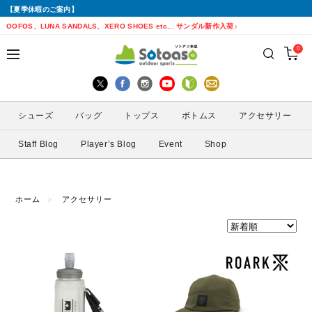
【夏季休暇のご案内】
戻る
戻る
戻る
戻る
戻る
戻る
戻る
戻る
OOFOS、LUNA SANDALS、XERO SHOES etc... サンダル新作入荷♪
0
シューズから探す
トップスから探す
ボトムスから探す
バッグから探す
アクセサリーから探す
ブランドから探す
ブランドから探す
性別から探す
すべてを見る
すべてを見る
すべてを見る
すべてを見る
すべてを見る
すべてを見る
ALTRA(アルトラ)
メンズ
シューズ
バッグ
トップス
ボトムス
アクセサリー
トレイルランニングシューズ
シェル・レインウェア
ショートパンツ
トレランザック
キャップ・ハット
ACTIVE YOHKAN(アクティブようかん)
Amazfit(アマズフィット)
レディース
Staff Blog
Player’s Blog
Event
Shop
ランニングシューズ
シャツ
ロングパンツ
バックパック
ソックス
ATHLETUNE(アスリチューン)
BAUERFEIND(バウアーファインド)
サンダル
インナー
スカート
ウエストポーチ
グローブ
BananaGO(バナナゴー)
CIELE(シエル)
ホーム
アクセサリー
スパッツ
その他
アームカバー
Enemoti(エネモチ)
CHAORAS(チャオラス)
ゲイター
HoneyAction(ハニーアクション)
Clef(クレ)
サングラス
KODA(コーダ)
Columbia・Montrail(コロンビア・モント