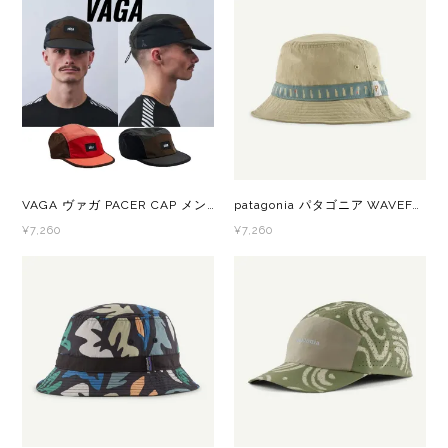
Outdoor Research (アウトドアリサーチ)
PaaGo WORKS(パーゴワークス)
patagonia(パタゴニア)
PRO-TEC(プロテック)
VAGA ヴァガ PACER CAP メンズ・レディース メッシュキャップ PC
patagonia パタゴニア WAVEFARER BUCKET HAT WPWS 29157 メンズ・レディース ハット
R×L(アールエル)
¥7,260
¥7,260
Rab(ラブ)
ranor(ラナー)
RAIDLIGHT(レイドライト)
ROARK(ロアーク)