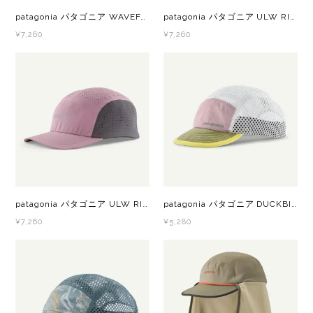
patagonia パタゴニア WAVEFARER BUCKET HAT KALB 29157 メンズ・レディース ハット
patagonia パタゴニア ULW RIDGE HAT SWCA 33590 メンズ・レディース ハット
RYOGEN(リョウゲン)
¥7,260
¥7,260
SALOMON(サロモン)
Simply Wonderful(シンプリーワンダフル)
STAMP RUN & CO (スタンプ ランアンド
コー)
STATIC(スタティック)
patagonia パタゴニア ULW RIDGE HAT LVT 33590 メンズ・レディース ハット
patagonia パタゴニア DUCKBILL CAP QVLT 28818 メンズ・レディース キャップ
¥7,260
¥5,280
THE NORTH FACE(ノースフェイス)
TETON BROS(ティートンブロス)
THY (ティーエイチワイ)