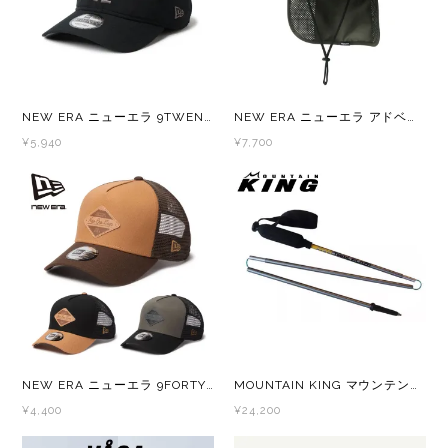
New Era(ニューエラ)
New-HALE(ニューハレ)
NNORMAL(ノーマル)
NEW ERA ニューエラ 9TWENTY Tech Air ロサンゼルス・ドジャース
NEW ERA ニューエラ アドベンチャーライト サンシェード Utility Collection Tech Surf ベーシック
¥5,940
¥7,700
NORTEC (ノルテック)
ODLO (オドロ )
OLENO(オレノ)
OMM(オリジナルマウンテンマラソン)
On Running(オンランニング)
NEW ERA ニューエラ 9FORTY A-Frame トラッカー Duck Canvas
MOUNTAIN KING マウンテンキング TRAIL BLAZE 3 Section(トレイルブレイズ) GREY アルミ製トレッキングポール
¥4,400
¥24,200
OOFOS (ウーフォス)