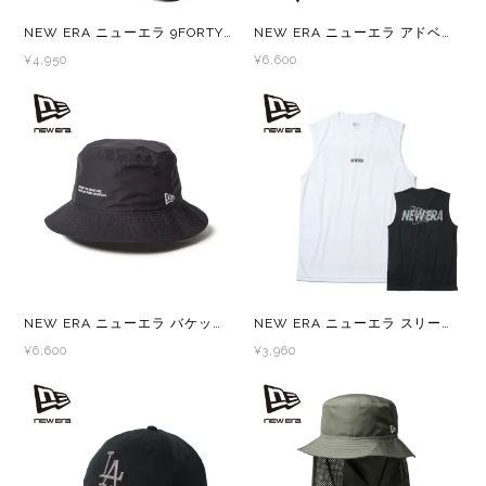
Lithe Apparel（ライテ アパレル）
NEW ERA ニューエラ 9FORTY A-Frame トラッカー ロサンゼルス・ドジャース MLB Embroidered Mesh
NEW ERA ニューエラ アドベンチャーライト サンシェード Tech Air Dot Air ベーシック
LUNA SANDALS(ルナサンダル)
¥4,950
¥6,600
MARSQUEST(マーズクエスト)
MERRELL(メレル)
milestone(マイルストーン)
MMA(マウンテンマーシャルアーツ)
NEW ERA ニューエラ バケット01 パッカブル 15D 3L Nylon
NEW ERA ニューエラ スリーブレス テック Tシャツ Overlap Logo
MOUNTAIN HARD WEAR(マウンテンハー
¥6,600
¥3,960
ドウェア)
MYSTERY RANCH (ミステリーランチ)