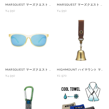
MARSQUEST マーズクエスト Momentum 調光レンズ レンズ スポーツサングラス Black×ClearChacoal M101C
MARSQUEST マーズクエスト Momentum 偏光レンズ スポーツサングラス IceRed×NeonBlue M34
¥4,950
¥4,950
MARSQUEST マーズクエスト Momentum 偏光レンズ スポーツサングラス IceYellow×NeonBlue M32
HIGHMOUNT ハイマウント マジックベアベル（消音機能付き） 熊鈴 熊すず くますず クマ鈴 熊よけベル ベアベル
¥4,950
¥2,970