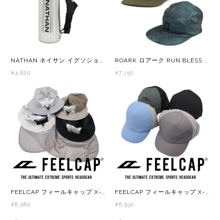
レイル)
ライト
Mag-on(マグオン)
COMPRESSPORT(コンプレスポーツ)
ボトル・携帯カップ
MEDALIST(メダリスト)
NATHAN ネイサン イグソショット ライト 400ml グリップフリーの快適さを提供 グリップ付ソフトフラスク
ROARK ロアーク RUN BLESS UP CAMPER メンズ・レディース
cotopaxi (コトパクシ)
テーピング・サポーター
POW BAR(パウバー)
¥4,620
¥7,150
DYNAFIT(ディナフィット)
ストックポール
PUREPALA(ピュアパラ)
ELDORESO(エルドレッソ)
その他
SAMURAICHARGE Pro
extremities (エクストリミティーズ)
SAMURAI GEL(サムライジェル)
FEELCAP(フィールキャップ)
Shonai Special(ショウナイスペシャル)
Feetures (フィーチャーズ)
VESPA(ベスパ)
FEELCAP フィールキャップ X-SUNLIGHT PROOF MESH HAT FC-031
FEELCAP フィールキャップ X-HIKE MASTER CAP FC-043
¥8,580
¥6,930
finetrack(ファイントラック)
ZEN NUTRITION(ゼンニュートリション)