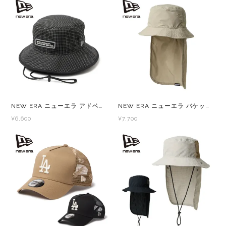
GONTEX(ゴンテックス)
カルノパワー
goodr(グダー)
ジャパンエナジーフード
handson grip (ハンズオングリップ)
オレは摂取す
HOKA(ホカ)
ナガノトマト
NEW ERA ニューエラ アドベンチャーライト PROLIGHT Flash グリッド
NEW ERA ニューエラ バケット01 パッカブル サンシェード SOLOTEX x ECOPET
¥6,600
¥7,700
Hydrapak(ハイドラパック)
ミドリ安全
injinji(インジンジ)
梅丹
INSTINCT(インスティンクト)
セット
Joe Nimble(ジョー ニンブル)