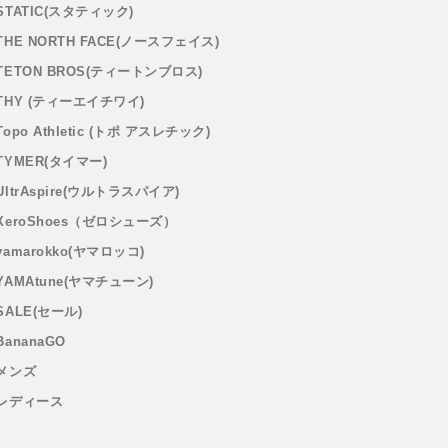
STATIC(スタティック)
THE NORTH FACE(ノースフェイス)
TETON BROS(ティートンブロス)
THY (ティーエイチワイ)
Topo Athletic (トポ アスレチック)
TYMER(タイマー)
UltrAspire(ウルトラスパイア)
XeroShoes（ゼロシューズ）
yamarokko(ヤマロッコ)
YAMAtune(ヤマチューン)
SALE(セール)
BananaGO
メンズ
レディース