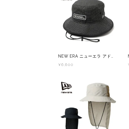
サングラス
KODA(コーダ)
Columbia・Montrail(コロンビア・モントレイル
BananaGO(バナナゴー)
ライト
Mag-on(マグオン)
COMPRESSPORT(コンプレスポーツ)
ボトル・携帯カップ
MEDALIST(メダリスト)
cotopaxi (コトパクシ)
テーピング・サポーター
POW BAR(パウバー)
DYNAFIT(ディナフィット)
NEW ERA ニューエラ アドベンチャーライト PROLIGHT Flash グリッド
ストックポール
PUREPALA(ピュアパラ)
ELDORESO(エルドレッソ)
¥6,600
その他
SAMURAICHARGE Pro
extremities (エクストリミティーズ)
SAMURAI GEL(サムライジェル)
FEELCAP(フィールキャップ)
Shonai Special(ショウナイスペシャル)
Feetures (フィーチャーズ)
VESPA(ベスパ)
finetrack(ファイントラック)