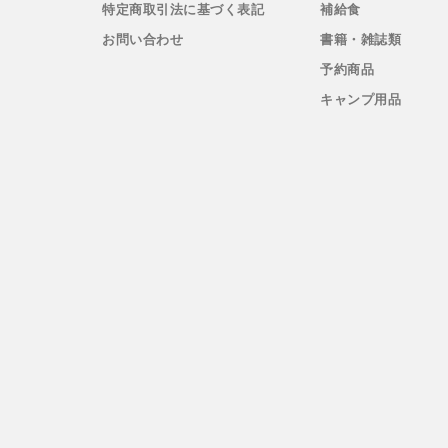
特定商取引法に基づく表記
補給食
New-HALE(ニューハレ)
お問い合わせ
書籍・雑誌類
予約商品
NNORMAL(ノーマル)
キャンプ用品
NORTEC (ノルテック)
ODLO (オドロ )
OLENO(オレノ)
OMM(オリジナルマウンテンマラソン)
On Running(オンランニング)
OOFOS (ウーフォス)
Outdoor Research (アウトドアリサーチ)