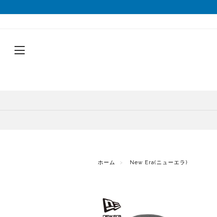
戻る
戻る
戻る
戻る
戻る
戻る
戻る
戻る
シューズから探す
トップスから探す
ボトムスから探す
バッグから探す
アクセサリーから探す
ブランドから探す
ブランドから探す
性別から探す
すべてを見る
すべてを見る
すべてを見る
すべてを見る
すべてを見る
すべてを見る
ALTRA(アルトラ)
メンズ
トレイルランニングシューズ
シェル・レインウェア
ショートパンツ
トレランザック
キャップ・ハット
ACTIVE YOHKAN(アクティブようかん)
Amazfit(アマズフィット)
レディース
ランニングシューズ
シャツ
ロングパンツ
バックパック
ソックス
ATHLETUNE(アスリチューン)
BAUERFEIND(バウアーファインド)
すべてを見る
すべてを見る
すべてを見る
すべてを見る
すべてを見る
すべてを見る
サンダル
インナー
スカート
ウエストポーチ
グローブ
BananaGO(バナナゴー)
CIELE(シエル)
ホーム
New Era(ニューエラ)
トレイルランニングシューズ
トレランザック
シェル・レインウェア
ショートパンツ
キャップ・ハット
ACTIVE YOHKAN(アクティブよう
スパッツ
その他
アームカバー
Enemoti(エネモチ)
CHAORAS(チャオラス)
ゲイター
HoneyAction(ハニーアクション)
Clef(クレ)
ソックス
ATHLETUNE(アスリチューン)