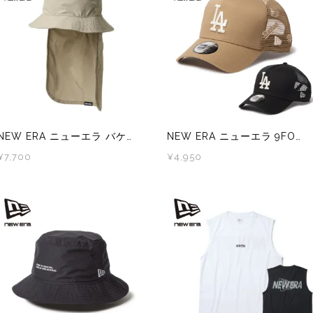
)
Mag-on(マグオン)
SAMUR
NEW ERA ニューエラ バケット01 パッカブル サンシェード SOLOTEX x ECOPET
NEW ERA ニューエラ 9FORTY A-Frame トラッカー ロサンゼルス・ドジャース MLB Embroidered Mesh
¥7,700
¥4,950