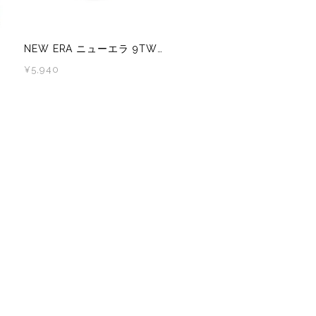
NEW ERA ニューエラ 9TWENTY Tech Air ロサンゼルス・ドジャース
¥5,940