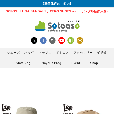
【夏季休暇のご案内】
OOFOS、LUNA SANDALS、XERO SHOES etc... サンダル新作入荷♪
シューズ
バッグ
トップス
ボトムス
アクセサリー
補給食
Staff Blog
Player’s Blog
Event
Shop
グローブ
Enemoti(エネモチ)
バックパック
ロングパンツ
サングラス
ランニングシューズ
シャツ
MEDA
かん)
アームカバー
HoneyAction(ハニーアクション)
ウエストポーチ
スカート
ライト
サンダル
インナー
POW 
ゲイター
KODA(コーダ)
ボトル・携帯カップ
PURE