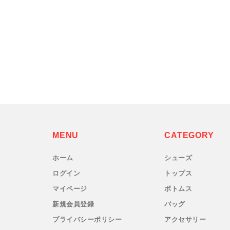
LUNA SANDALS(ルナサンダル)
MARSQUEST(マーズクエスト)
MERRELL(メレル)
milestone(マイルストーン)
MMA(マウンテンマーシャルアーツ)
MENU
CATEGORY
MOUNTAIN HARD WEAR(マウンテンハードウ
ホーム
シューズ
ア)
ログイン
トップス
マイページ
ボトムス
MYSTERY RANCH (ミステリーランチ)
新規会員登録
バッグ
プライバシーポリシー
アクセサリー
New Era(ニューエラ)