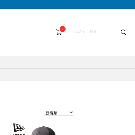
0
LIST(メダリスト)
スパッツ
その他
テーピング・サポーター
SAMURAI GEL(サムライジェル)
BAR(パウバー)
ストックポール
Shonai Special(ショウナイスペシャ
PALA(ピュアパラ)
その他
VESPA(ベスパ)