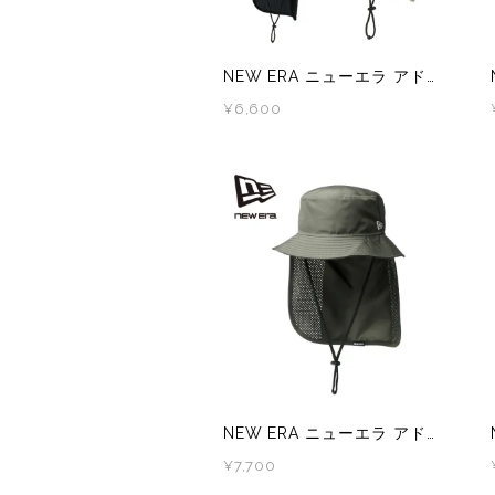
ZEN NUTRITION(ゼンニュートリション)
GONTEX(ゴンテックス)
カルノパワー
goodr(グダー)
NEW ERA ニューエラ アドベンチャーライト サンシェード Tech Air Dot Air ベーシック
¥6,600
ジャパンエナジーフード
handson grip (ハンズオングリップ)
オレは摂取す
HOKA(ホカ)
ナガノトマト
Hydrapak(ハイドラパック)
ミドリ安全
injinji(インジンジ)
梅丹
INSTINCT(インスティンクト)
セット
Joe Nimble(ジョー ニンブル)
NEW ERA ニューエラ アドベンチャーライト サンシェード Utility Collection Tech Surf ベーシック
¥7,700
Lithe Apparel（ライテ アパレル）