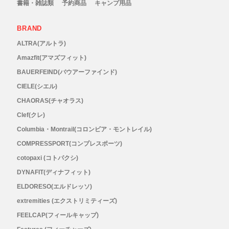
書籍・雑誌類
予約商品
キャンプ用品
RYOGEN(リョウゲン)
BRAND
SALOMON(サロモン)
ALTRA(アルトラ)
Amazfit(アマズフィット)
Simply Wonderful(シンプリーワンダフル)
BAUERFEIND(バウアーファインド)
CIELE(シエル)
STAMP RUN & CO (スタンプ ランアンド
CHAORAS(チャオラス)
Clef(クレ)
コー)
Columbia・Montrail(コロンビア・モントレイル)
COMPRESSPORT(コンプレスポーツ)
STATIC(スタティック)
cotopaxi (コトパクシ)
DYNAFIT(ディナフィット)
THE NORTH FACE(ノースフェイス)
ELDORESO(エルドレッソ)
TETON BROS(ティートンブロス)
extremities (エクストリミティーズ)
FEELCAP(フィールキャップ)
THY (ティーエイチワイ)