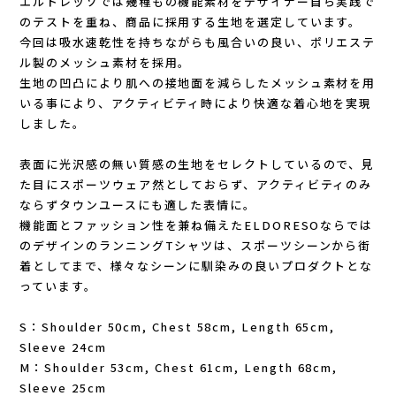
エルドレッソでは幾種もの機能素材をデザイナー自ら実践で
Lithe Apparel（ライテ アパレル）
のテストを重ね、商品に採用する生地を選定しています。
今回は吸水速乾性を持ちながらも風合いの良い、ポリエステ
LUNA SANDALS(ルナサンダル)
ル製のメッシュ素材を採用。
生地の凹凸により肌への接地面を減らしたメッシュ素材を用
MARSQUEST(マーズクエスト)
いる事により、アクティビティ時により快適な着心地を実現
しました。
MERRELL(メレル)
表面に光沢感の無い質感の生地をセレクトしているので、見
milestone(マイルストーン)
た目にスポーツウェア然としておらず、アクティビティのみ
ならずタウンユースにも適した表情に。
機能面とファッション性を兼ね備えたELDORESOならでは
MMA(マウンテンマーシャルアーツ)
のデザインのランニングTシャツは、スポーツシーンから街
着としてまで、様々なシーンに馴染みの良いプロダクトとな
MOUNTAIN HARD WEAR(マウンテンハー
っています。
ドウェア)
S：Shoulder 50cm, Chest 58cm, Length 65cm,
Sleeve 24cm
MYSTERY RANCH (ミステリーランチ)
M：Shoulder 53cm, Chest 61cm, Length 68cm,
Sleeve 25cm