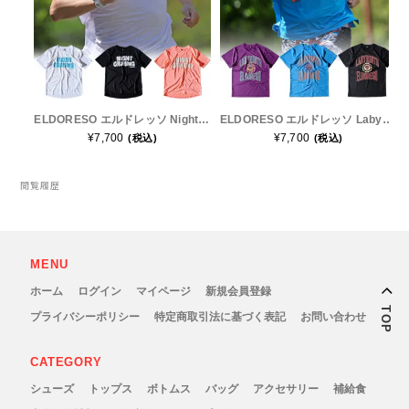
Outdoor Research (アウトドアリサーチ)
PaaGo WORKS(パーゴワークス)
patagonia(パタゴニア)
ELDORESO エルドレッソ Night Cruising Tee E1018316 メンズ・レディース ドライ 半袖 Tシャツ
ELDORESO エルドレッソ Labyrinth Tee E1018216 メンズ・レディース ドライ 半袖 Tシャツ
¥7,700
¥7,700
(税込)
(税込)
PRO-TEC(プロテック)
閲覧履歴
R×L(アールエル)
Rab(ラブ)
MENU
ホーム
ログイン
マイページ
新規会員登録
ranor(ラナー)
TOP
プライバシーポリシー
特定商取引法に基づく表記
お問い合わせ
RAIDLIGHT(レイドライト)
CATEGORY
シューズ
トップス
ボトムス
バッグ
アクセサリー
補給食
ROARK(ロアーク)