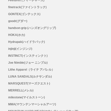
Feetures (フィーチャーズ)
finetrack(ファイントラック)
Topo Athletic (トポ アスレチック)
GONTEX(ゴンテックス)
goodr(グダー)
TYMER(タイマー)
handson grip (ハンズオングリップ)
HOKA(ホカ)
UltrAspire(ウルトラスパイア)
Hydrapak(ハイドラパック)
XeroShoes（ゼロシューズ）
injinji(インジンジ)
INSTINCT(インスティンクト)
yamarokko(ヤマロッコ)
Joe Nimble(ジョー ニンブル)
Lithe Apparel（ライテ アパレル）
YAMAtune(ヤマチューン)
LUNA SANDALS(ルナサンダル)
MARSQUEST(マーズクエスト)
SALE(セール)
MERRELL(メレル)
milestone(マイルストーン)
BananaGO
MMA(マウンテンマーシャルアーツ)