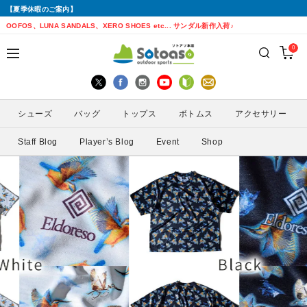
【夏季休暇のご案内】
戻る
戻る
戻る
戻る
戻る
戻る
戻る
戻る
OOFOS、LUNA SANDALS、XERO SHOES etc... サンダル新作入荷♪
0
シューズから探す
トップスから探す
ボトムスから探す
バッグから探す
アクセサリーから探す
ブランドから探す
ブランドから探す
性別から探す
すべてを見る
すべてを見る
すべてを見る
すべてを見る
すべてを見る
すべてを見る
ALTRA(アルトラ)
メンズ
シューズ
バッグ
トップス
ボトムス
アクセサリー
トレイルランニングシューズ
シェル・レインウェア
ショートパンツ
トレランザック
キャップ・ハット
ACTIVE YOHKAN(アクティブようかん)
Amazfit(アマズフィット)
レディース
Staff Blog
Player’s Blog
Event
Shop
ランニングシューズ
シャツ
ロングパンツ
バックパック
ソックス
ATHLETUNE(アスリチューン)
BAUERFEIND(バウアーファインド)
サンダル
インナー
スカート
ウエストポーチ
グローブ
BananaGO(バナナゴー)
CIELE(シエル)
スパッツ
その他
アームカバー
Enemoti(エネモチ)
CHAORAS(チャオラス)
ゲイター
HoneyAction(ハニーアクション)
Clef(クレ)
サングラス
KODA(コーダ)
Columbia・Montrail(コロンビア・モント