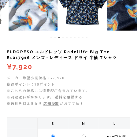
レイル)
ライト
Mag-on(マグオン)
COMPRESSPORT(コンプレスポーツ)
ボトル・携帯カップ
MEDALIST(メダリスト)
cotopaxi (コトパクシ)
テーピング・サポーター
POW BAR(パウバー)
ELDORESO エルドレッソ Radcliffe Big Tee
DYNAFIT(ディナフィット)
ストックポール
PUREPALA(ピュアパラ)
E1017916 メンズ・レディース ドライ 半袖 Tシャツ
¥7,920
ELDORESO(エルドレッソ)
その他
SAMURAICHARGE Pro
メーカー希望小売価格：¥7,920
獲得ポイント：79ポイント
extremities (エクストリミティーズ)
SAMURAI GEL(サムライジェル)
※こちらの価格には消費税が含まれています。
※別途送料がかかります。
送料を確認する
FEELCAP(フィールキャップ)
※送料を抑えるなら
店舗受取
がおすすめ！
Shonai Special(ショウナイスペシャル)
Feetures (フィーチャーズ)
VESPA(ベスパ)
S
M
L
finetrack(ファイントラック)
ZEN NUTRITION(ゼンニュートリション)
7,920円
在庫