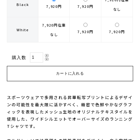
Black
7,920円
7,920円
なし
GONTEX(ゴンテックス)
カルノパワー
7,920円
在庫
goodr(グダー)
ジャパンエナジーフード
White
7,920円
7,920円
なし
handson grip (ハンズオングリップ)
オレは摂取す
購入数
HOKA(ホカ)
ナガノトマト
Hydrapak(ハイドラパック)
ミドリ安全
injinji(インジンジ)
梅丹
スポーツウェアで多用される昇華転写プリントによるデザイ
ンの可能性を最大限に活かすべく、緻密で色鮮やかなグラフ
INSTINCT(インスティンクト)
セット
ィックを表現したメッシュ生地のオリジナルテキスタイルを
使用した、ワイドシルエットでオーバーサイズのランニング
Joe Nimble(ジョー ニンブル)
Tシャツです。