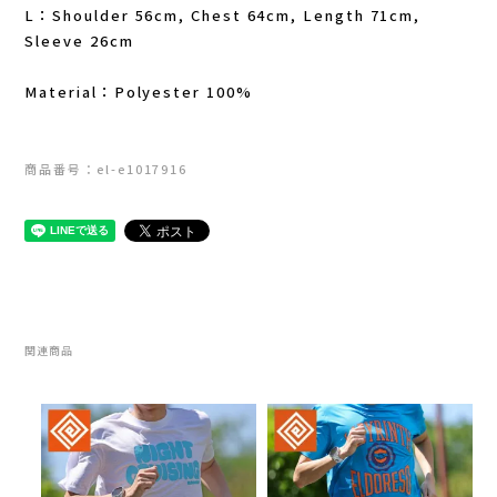
L：Shoulder 56cm, Chest 64cm, Length 71cm,
New Era(ニューエラ)
Sleeve 26cm
New-HALE(ニューハレ)
Material：Polyester 100%
NNORMAL(ノーマル)
商品番号：el-e1017916
NORTEC (ノルテック)
ODLO (オドロ )
OLENO(オレノ)
関連商品
OMM(オリジナルマウンテンマラソン)
On Running(オンランニング)
OOFOS (ウーフォス)