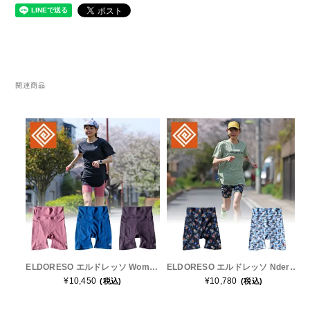
RYOGEN(リョウゲン)
SALOMON(サロモン)
関連商品
Simply Wonderful(シンプリーワンダフル)
STAMP RUN & CO (スタンプ ランアンド
コー)
STATIC(スタティック)
THE NORTH FACE(ノースフェイス)
ELDORESO エルドレッソ Women's Middle Spats E2407016 レディース ハーフタイツ
ELDORESO エルドレッソ Ndereba Women's Middle Spats E2406916 レディース ハーフタイツ
TETON BROS(ティートンブロス)
¥10,450
¥10,780
(税込)
(税込)
THY (ティーエイチワイ)