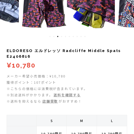
レイル)
ライト
Mag-on(マグオン)
COMPRESSPORT(コンプレスポーツ)
ボトル・携帯カップ
MEDALIST(メダリスト)
cotopaxi (コトパクシ)
テーピング・サポーター
POW BAR(パウバー)
ELDORESO エルドレッソ Radcliffe Middle Spats
DYNAFIT(ディナフィット)
ストックポール
PUREPALA(ピュアパラ)
E2406816
¥10,780
ELDORESO(エルドレッソ)
その他
SAMURAICHARGE Pro
メーカー希望小売価格：¥10,780
獲得ポイント：107ポイント
extremities (エクストリミティーズ)
SAMURAI GEL(サムライジェル)
※こちらの価格には消費税が含まれています。
※別途送料がかかります。
送料を確認する
FEELCAP(フィールキャップ)
※送料を抑えるなら
店舗受取
がおすすめ！
Shonai Special(ショウナイスペシャル)
Feetures (フィーチャーズ)
VESPA(ベスパ)
S
M
L
finetrack(ファイントラック)
ZEN NUTRITION(ゼンニュートリション)
10,780円
在
10,780円
在
10,780円
在