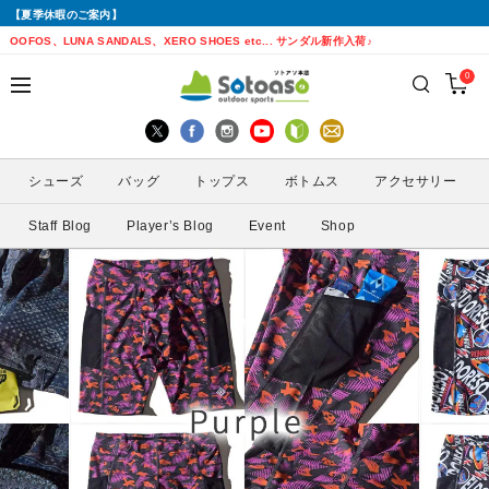
【夏季休暇のご案内】
戻る
戻る
戻る
戻る
戻る
戻る
戻る
戻る
OOFOS、LUNA SANDALS、XERO SHOES etc... サンダル新作入荷♪
0
シューズから探す
トップスから探す
ボトムスから探す
バッグから探す
アクセサリーから探す
ブランドから探す
ブランドから探す
性別から探す
すべてを見る
すべてを見る
すべてを見る
すべてを見る
すべてを見る
すべてを見る
ALTRA(アルトラ)
メンズ
シューズ
バッグ
トップス
ボトムス
アクセサリー
トレイルランニングシューズ
シェル・レインウェア
ショートパンツ
トレランザック
キャップ・ハット
ACTIVE YOHKAN(アクティブようかん)
Amazfit(アマズフィット)
レディース
Staff Blog
Player’s Blog
Event
Shop
ランニングシューズ
シャツ
ロングパンツ
バックパック
ソックス
ATHLETUNE(アスリチューン)
BAUERFEIND(バウアーファインド)
サンダル
インナー
スカート
ウエストポーチ
グローブ
BananaGO(バナナゴー)
CIELE(シエル)
スパッツ
その他
アームカバー
Enemoti(エネモチ)
CHAORAS(チャオラス)
ゲイター
HoneyAction(ハニーアクション)
Clef(クレ)
サングラス
KODA(コーダ)
Columbia・Montrail(コロンビア・モント