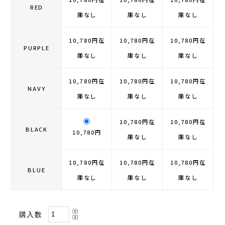
RED
庫なし
庫なし
庫なし
GONTEX(ゴンテックス)
カルノパワー
10,780円
在
10,780円
在
10,780円
在
goodr(グダー)
ジャパンエナジーフード
PURPLE
庫なし
庫なし
庫なし
handson grip (ハンズオングリップ)
オレは摂取す
10,780円
在
10,780円
在
10,780円
在
NAVY
庫なし
庫なし
庫なし
HOKA(ホカ)
ナガノトマト
10,780円
在
10,780円
在
Hydrapak(ハイドラパック)
ミドリ安全
BLACK
10,780円
庫なし
庫なし
injinji(インジンジ)
梅丹
10,780円
在
10,780円
在
10,780円
在
BLUE
INSTINCT(インスティンクト)
セット
庫なし
庫なし
庫なし
Joe Nimble(ジョー ニンブル)
購入数