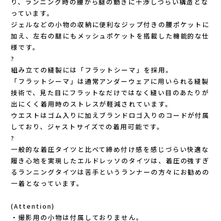
り、ランニング時の腰から腿の動きに干渉しづらい構造とな
New Era(ニューエラ)
っています。
ジェルなどの小物の収納に便利なジップ付きの腰ポケットに
New-HALE(ニューハレ)
加え、左右の腿にもメッシュポケットを搭載した機能的な仕
様です。
NNORMAL(ノーマル)
?
組み立ての縫製には「フラットシーマ」を採用。
「フラットシーマ」は通常アンダーウェアに用いられる縫製
NORTEC (ノルテック)
技術で、見た目にフラットなだけではなく縫い目のあたりが
出にくく着用時のストレスが軽減されています。
ODLO (オドロ )
ウエストはゴム入りに加えブランドロゴ入りのコードが付属
しており、ジャストサイズでの着用可能です。
OLENO(オレノ)
?
一般的な着圧タイツと比べて締め付け感を感じづらい快適な
OMM(オリジナルマウンテンマラソン)
履き心地を実現したエルドレッソのタイツは、着圧の強すぎ
るランニングタイツは苦手というランナーの方々にお勧めの
On Running(オンランニング)
一着となっています。
(Attention)
OOFOS (ウーフォス)
・撮影用の小物は付属しておりません。