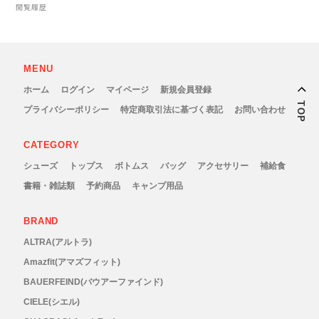
閲覧履歴
Topo Athletic (トポ アスレチック)
TYMER(タイマー)
MENU
ホーム
ログイン
マイページ
新規会員登録
UltrAspire(ウルトラスパイア)
TOP
プライバシーポリシー
特定商取引法に基づく表記
お問い合わせ
XeroShoes（ゼロシューズ）
CATEGORY
シューズ
トップス
ボトムス
バッグ
アクセサリー
補給食
yamarokko(ヤマロッコ)
書籍・雑誌類
予約商品
キャンプ用品
YAMAtune(ヤマチューン)
BRAND
ALTRA(アルトラ)
SALE(セール)
Amazfit(アマズフィット)
BAUERFEIND(バウアーファインド)
BananaGO
CIELE(シエル)