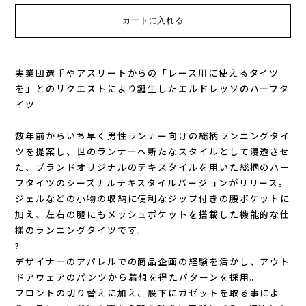
Lithe Apparel（ライテ アパレル）
LUNA SANDALS(ルナサンダル)
MARSQUEST(マーズクエスト)
実業団選手やアスリートからの「レース用に使えるタイツ
を」とのリクエストにより誕生したエルドレッソのハーフタ
イツ
MERRELL(メレル)
数年前からいち早く男性ランナー向けの総柄ランニングタイ
milestone(マイルストーン)
ツを提案し、世のランナーへ新たなスタイルとして浸透させ
た、ブランドオリジナルのテキスタイルを用いた総柄のハー
MMA(マウンテンマーシャルアーツ)
フタイツのシーズナルテキスタイルバージョンがリリース。
ジェルなどの小物の収納に便利なジップ付きの腰ポケットに
MOUNTAIN HARD WEAR(マウンテンハー
加え、左右の腿にもメッシュポケットを搭載した機能的な仕
様のランニングタイツです。
?
ドウェア)
デザイナーのアパレルでの商品企画の経験を活かし、アウト
ドアウェアのパンツから着想を得たパターンを採用。
MYSTERY RANCH (ミステリーランチ)
フロントの切り替えに加え、股下にガゼットを取る事によ