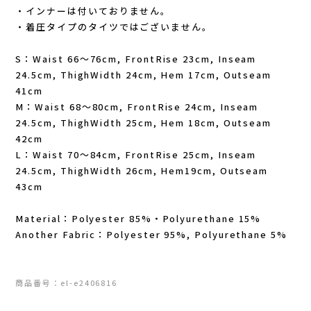
・インナーは付いておりません。
Outdoor Research (アウトドアリサーチ)
・着圧タイプのタイツではございません。
PaaGo WORKS(パーゴワークス)
S：Waist 66～76cm, FrontRise 23cm, Inseam
24.5cm, ThighWidth 24cm, Hem 17cm, Outseam
patagonia(パタゴニア)
41cm
M：Waist 68～80cm, FrontRise 24cm, Inseam
24.5cm, ThighWidth 25cm, Hem 18cm, Outseam
PRO-TEC(プロテック)
42cm
L：Waist 70～84cm, FrontRise 25cm, Inseam
R×L(アールエル)
24.5cm, ThighWidth 26cm, Hem19cm, Outseam
43cm
Rab(ラブ)
Material：Polyester 85%・Polyurethane 15%
ranor(ラナー)
Another Fabric：Polyester 95%, Polyurethane 5%
RAIDLIGHT(レイドライト)
商品番号：el-e2406816
ROARK(ロアーク)