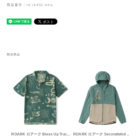
Lithe Apparel（ライテ アパレル）
商品番号：rk-rk452-kha
LUNA SANDALS(ルナサンダル)
MARSQUEST(マーズクエスト)
MERRELL(メレル)
関連商品
milestone(マイルストーン)
MMA(マウンテンマーシャルアーツ)
MOUNTAIN HARD WEAR(マウンテンハー
ドウェア)
MYSTERY RANCH (ミステリーランチ)
ROARK ロアーク Bless Up Trail Button Up Shirt Slate Green/Tan RW600 メンズ・レディース ドライ 半袖シャツ ランニングシャツ ランシャツ
ROARK ロアーク Secondwind 3.0 Jacket Slate Green/Tan RJ269 メンズ・レディース ジャケット ウィンドシェル