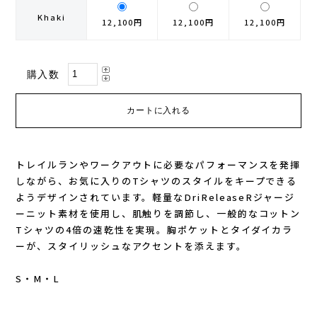
Khaki
12,100円
12,100円
12,100円
GONTEX(ゴンテックス)
カルノパワー
goodr(グダー)
ジャパンエナジーフード
購入数
handson grip (ハンズオングリップ)
オレは摂取す
HOKA(ホカ)
ナガノトマト
トレイルランやワークアウトに必要なパフォーマンスを発揮
Hydrapak(ハイドラパック)
ミドリ安全
しながら、お気に入りのTシャツのスタイルをキープできる
ようデザインされています。軽量なDriReleaseRジャージ
injinji(インジンジ)
梅丹
ーニット素材を使用し、肌触りを調節し、一般的なコットン
Tシャツの4倍の速乾性を実現。胸ポケットとタイダイカラ
ーが、スタイリッシュなアクセントを添えます。
INSTINCT(インスティンクト)
セット
S・M・L
Joe Nimble(ジョー ニンブル)