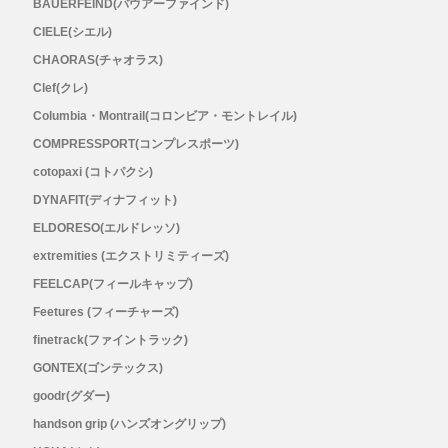
BAUERFEIND(バウアーファインド)
Outdoor Research (アウトドアリサーチ)
CIELE(シエル)
CHAORAS(チャオラス)
PaaGo WORKS(パーゴワークス)
Clef(クレ)
Columbia・Montrail(コロンビア・モントレイル)
patagonia(パタゴニア)
COMPRESSPORT(コンプレスポーツ)
cotopaxi (コトパクシ)
PRO-TEC(プロテック)
DYNAFIT(ディナフィット)
R×L(アールエル)
ELDORESO(エルドレッソ)
extremities (エクストリミティーズ)
Rab(ラブ)
FEELCAP(フィールキャップ)
Feetures (フィーチャーズ)
ranor(ラナー)
finetrack(ファイントラック)
GONTEX(ゴンテックス)
RAIDLIGHT(レイドライト)
goodr(グダー)
handson grip (ハンズオングリップ)
ROARK(ロアーク)