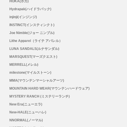
HOKA(ホカ)
Hydrapak(ハイドラパック)
RYOGEN(リョウゲン)
injinji(インジンジ)
SALOMON(サロモン)
INSTINCT(インスティンクト)
Joe Nimble(ジョー ニンブル)
Simply Wonderful(シンプリーワンダフル)
Lithe Apparel（ライテ アパレル）
LUNA SANDALS(ルナサンダル)
STAMP RUN & CO (スタンプ ランアンド
MARSQUEST(マーズクエスト)
MERRELL(メレル)
コー)
milestone(マイルストーン)
MMA(マウンテンマーシャルアーツ)
STATIC(スタティック)
MOUNTAIN HARD WEAR(マウンテンハードウェア)
THE NORTH FACE(ノースフェイス)
MYSTERY RANCH (ミステリーランチ)
New Era(ニューエラ)
TETON BROS(ティートンブロス)
New-HALE(ニューハレ)
NNORMAL(ノーマル)
THY (ティーエイチワイ)