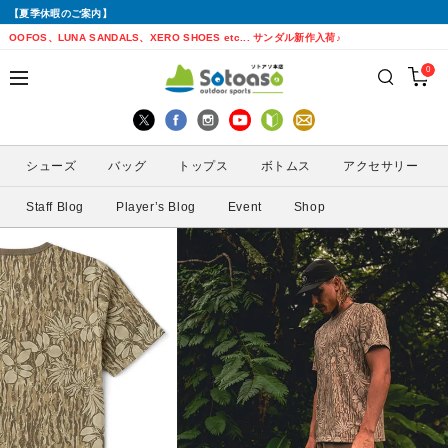
【夏季休暇のご案内】
戻る
戻る
戻る
戻る
戻る
戻る
戻る
戻る
OOFOS、LUNA SANDALS、XERO SHOES etc... サンダル新作入荷♪
0
シューズから探す
トップスから探す
ボトムスから探す
バッグから探す
アクセサリーから探す
ブランドから探す
ブランドから探す
性別から探す
すべてを見る
すべてを見る
すべてを見る
すべてを見る
すべてを見る
すべてを見る
ALTRA(アルトラ)
メンズ
シューズ
バッグ
トップス
ボトムス
アクセサリー
トレイルランニングシューズ
シェル・レインウェア
ショートパンツ
トレランザック
キャップ・ハット
ACTIVE YOHKAN(アクティブようかん)
Amazfit(アマズフィット)
レディース
Staff Blog
Player’s Blog
Event
Shop
ランニングシューズ
シャツ
ロングパンツ
バックパック
ソックス
ATHLETUNE(アスリチューン)
BAUERFEIND(バウアーファインド)
サンダル
インナー
スカート
ウエストポーチ
グローブ
BananaGO(バナナゴー)
CIELE(シエル)
スパッツ
その他
アームカバー
Enemoti(エネモチ)
CHAORAS(チャオラス)
ゲイター
HoneyAction(ハニーアクション)
Clef(クレ)
サングラス
KODA(コーダ)
Columbia・Montrail(コロンビア・モント