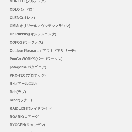
NORTEC (ノルテック)
ODLO (オドロ )
Topo Athletic (トポ アスレチック)
OLENO(オレノ)
OMM(オリジナルマウンテンマラソン)
TYMER(タイマー)
On Running(オンランニング)
OOFOS (ウーフォス)
UltrAspire(ウルトラスパイア)
Outdoor Research (アウトドアリサーチ)
XeroShoes（ゼロシューズ）
PaaGo WORKS(パーゴワークス)
patagonia(パタゴニア)
yamarokko(ヤマロッコ)
PRO-TEC(プロテック)
R×L(アールエル)
YAMAtune(ヤマチューン)
Rab(ラブ)
ranor(ラナー)
SALE(セール)
RAIDLIGHT(レイドライト)
ROARK(ロアーク)
BananaGO
RYOGEN(リョウゲン)