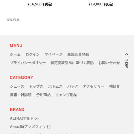
New Era(ニューエラ)
¥16,500
¥19,800
(税込)
(税込)
New-HALE(ニューハレ)
閲覧履歴
NNORMAL(ノーマル)
MENU
NORTEC (ノルテック)
ホーム
ログイン
マイページ
新規会員登録
TOP
プライバシーポリシー
特定商取引法に基づく表記
お問い合わせ
ODLO (オドロ )
CATEGORY
OLENO(オレノ)
シューズ
トップス
ボトムス
バッグ
アクセサリー
補給食
書籍・雑誌類
予約商品
キャンプ用品
OMM(オリジナルマウンテンマラソン)
BRAND
On Running(オンランニング)
ALTRA(アルトラ)
OOFOS (ウーフォス)
Amazfit(アマズフィット)