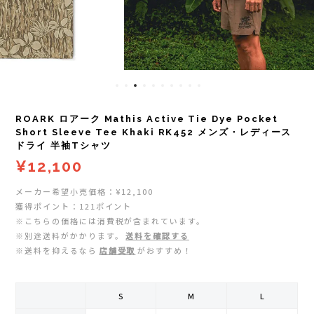
レイル)
ライト
Mag-on(マグオン)
COMPRESSPORT(コンプレスポーツ)
ボトル・携帯カップ
MEDALIST(メダリスト)
cotopaxi (コトパクシ)
テーピング・サポーター
POW BAR(パウバー)
ROARK ロアーク Mathis Active Tie Dye Pocket
DYNAFIT(ディナフィット)
ストックポール
PUREPALA(ピュアパラ)
Short Sleeve Tee Khaki RK452 メンズ・レディース
ドライ 半袖Tシャツ
¥12,100
ELDORESO(エルドレッソ)
その他
SAMURAICHARGE Pro
メーカー希望小売価格：¥12,100
extremities (エクストリミティーズ)
SAMURAI GEL(サムライジェル)
獲得ポイント：121ポイント
※こちらの価格には消費税が含まれています。
※別途送料がかかります。
送料を確認する
FEELCAP(フィールキャップ)
Shonai Special(ショウナイスペシャル)
※送料を抑えるなら
店舗受取
がおすすめ！
Feetures (フィーチャーズ)
VESPA(ベスパ)
S
M
L
finetrack(ファイントラック)
ZEN NUTRITION(ゼンニュートリション)