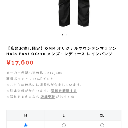
レイル)
ライト
Mag-on(マグオン)
COMPRESSPORT(コンプレスポーツ)
ボトル・携帯カップ
MEDALIST(メダリスト)
cotopaxi (コトパクシ)
テーピング・サポーター
POW BAR(パウバー)
【店頭お渡し限定】OMM オリジナルマウンテンマラソン
DYNAFIT(ディナフィット)
ストックポール
PUREPALA(ピュアパラ)
Halo Pant OC110 メンズ・レディース レインパンツ
¥17,600
ELDORESO(エルドレッソ)
その他
SAMURAICHARGE Pro
メーカー希望小売価格：¥17,600
獲得ポイント：176ポイント
extremities (エクストリミティーズ)
SAMURAI GEL(サムライジェル)
※こちらの価格には消費税が含まれています。
※別途送料がかかります。
送料を確認する
FEELCAP(フィールキャップ)
※送料を抑えるなら
店舗受取
がおすすめ！
Shonai Special(ショウナイスペシャル)
Feetures (フィーチャーズ)
VESPA(ベスパ)
M
L
XL
finetrack(ファイントラック)
ZEN NUTRITION(ゼンニュートリション)