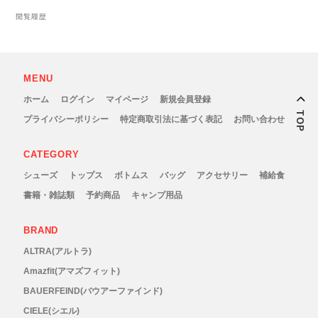
New Era(ニューエラ)
閲覧履歴
New-HALE(ニューハレ)
MENU
NNORMAL(ノーマル)
ホーム
ログイン
マイページ
新規会員登録
TOP
NORTEC (ノルテック)
プライバシーポリシー
特定商取引法に基づく表記
お問い合わせ
ODLO (オドロ )
CATEGORY
シューズ
トップス
ボトムス
バッグ
アクセサリー
補給食
OLENO(オレノ)
書籍・雑誌類
予約商品
キャンプ用品
OMM(オリジナルマウンテンマラソン)
BRAND
ALTRA(アルトラ)
On Running(オンランニング)
Amazfit(アマズフィット)
BAUERFEIND(バウアーファインド)
OOFOS (ウーフォス)
CIELE(シエル)