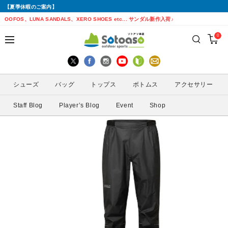
【夏季休暇のご案内】
戻る
戻る
戻る
戻る
戻る
戻る
戻る
戻る
OOFOS、LUNA SANDALS、XERO SHOES etc... サンダル新作入荷♪
0
シューズから探す
トップスから探す
ボトムスから探す
バッグから探す
アクセサリーから探す
ブランドから探す
ブランドから探す
性別から探す
すべてを見る
すべてを見る
すべてを見る
すべてを見る
すべてを見る
すべてを見る
ALTRA(アルトラ)
メンズ
シューズ
バッグ
トップス
ボトムス
アクセサリー
トレイルランニングシューズ
シェル・レインウェア
ショートパンツ
トレランザック
キャップ・ハット
ACTIVE YOHKAN(アクティブようかん)
Amazfit(アマズフィット)
レディース
Staff Blog
Player’s Blog
Event
Shop
ランニングシューズ
シャツ
ロングパンツ
バックパック
ソックス
ATHLETUNE(アスリチューン)
BAUERFEIND(バウアーファインド)
サンダル
インナー
スカート
ウエストポーチ
グローブ
BananaGO(バナナゴー)
CIELE(シエル)
スパッツ
その他
アームカバー
Enemoti(エネモチ)
CHAORAS(チャオラス)
ゲイター
HoneyAction(ハニーアクション)
Clef(クレ)
サングラス
KODA(コーダ)
Columbia・Montrail(コロンビア・モント