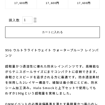
17,600円
17,600円
17,600円
GONTEX(ゴンテックス)
カルノパワー
購入数
goodr(グダー)
ジャパンエナジーフード
handson grip (ハンズオングリップ)
オレは摂取す
HOKA(ホカ)
ナガノトマト
95G ウルトラライトウェイト ウォータープルーフ レインパ
ンツ
Hydrapak(ハイドラパック)
ミドリ安全
超軽量かつ透湿性に優れた防水レインパンツです。高機能な
injinji(インジンジ)
梅丹
がらテニスボールサイズにまでコンパクトに収納できます。
身軽さとスピードを追求される方に最適です。防水透湿素材
INSTINCT(インスティンクト)
セット
を採用した2レイヤー構造で、縫製は最小限にとどめ、防水
シーム加工済み。Halo Smockと上下セットで使用しても
わずか190gという超軽量を実現しました。
Joe Nimble(ジョー ニンブル)
OMMイベントの必携装備基準を満たす最軽量かつ最小のレ