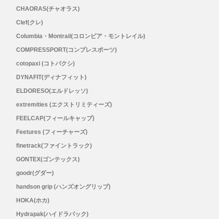
CHAORAS(チャオラス)
Outdoor Research (アウトドアリサーチ)
Clef(クレ)
Columbia・Montrail(コロンビア・モントレイル)
PaaGo WORKS(パーゴワークス)
COMPRESSPORT(コンプレスポーツ)
patagonia(パタゴニア)
cotopaxi (コトパクシ)
DYNAFIT(ディナフィット)
PRO-TEC(プロテック)
ELDORESO(エルドレッソ)
extremities (エクストリミティーズ)
R×L(アールエル)
FEELCAP(フィールキャップ)
Feetures (フィーチャーズ)
Rab(ラブ)
finetrack(ファイントラック)
GONTEX(ゴンテックス)
ranor(ラナー)
goodr(グダー)
RAIDLIGHT(レイドライト)
handson grip (ハンズオングリップ)
HOKA(ホカ)
ROARK(ロアーク)
Hydrapak(ハイドラパック)