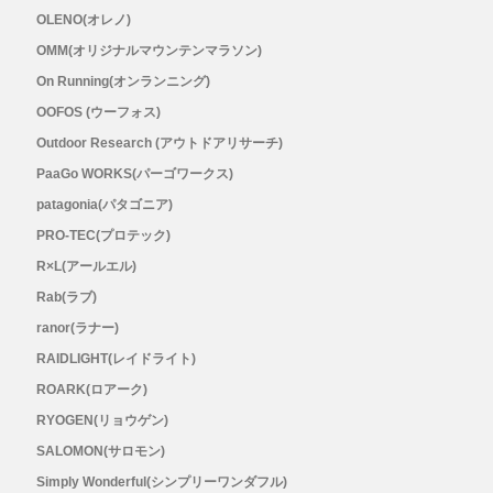
OLENO(オレノ)
Topo Athletic (トポ アスレチック)
OMM(オリジナルマウンテンマラソン)
On Running(オンランニング)
TYMER(タイマー)
OOFOS (ウーフォス)
Outdoor Research (アウトドアリサーチ)
UltrAspire(ウルトラスパイア)
PaaGo WORKS(パーゴワークス)
patagonia(パタゴニア)
XeroShoes（ゼロシューズ）
PRO-TEC(プロテック)
R×L(アールエル)
yamarokko(ヤマロッコ)
Rab(ラブ)
ranor(ラナー)
YAMAtune(ヤマチューン)
RAIDLIGHT(レイドライト)
SALE(セール)
ROARK(ロアーク)
RYOGEN(リョウゲン)
BananaGO
SALOMON(サロモン)
Simply Wonderful(シンプリーワンダフル)