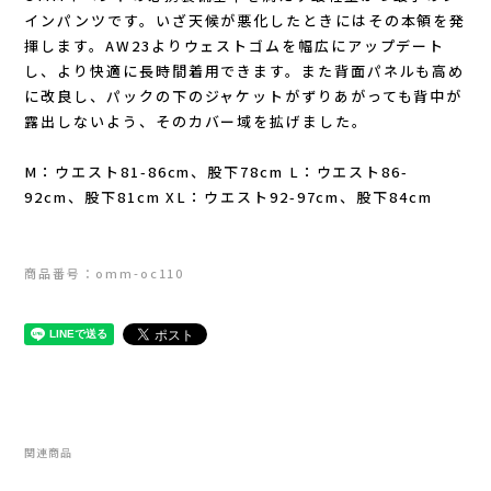
Lithe Apparel（ライテ アパレル）
インパンツです。いざ天候が悪化したときにはその本領を発
揮します。AW23よりウェストゴムを幅広にアップデート
LUNA SANDALS(ルナサンダル)
し、より快適に長時間着用できます。また背面パネルも高め
に改良し、パックの下のジャケットがずりあがっても背中が
MARSQUEST(マーズクエスト)
露出しないよう、そのカバー域を拡げました。
M：ウエスト81-86cm、股下78cm L：ウエスト86-
MERRELL(メレル)
92cm、股下81cm XL：ウエスト92-97cm、股下84cm
milestone(マイルストーン)
商品番号：omm-oc110
MMA(マウンテンマーシャルアーツ)
MOUNTAIN HARD WEAR(マウンテンハー
ドウェア)
MYSTERY RANCH (ミステリーランチ)
関連商品