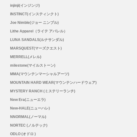
injinji(インジンジ)
RYOGEN(リョウゲン)
INSTINCT(インスティンクト)
Joe Nimble(ジョー ニンブル)
SALOMON(サロモン)
Lithe Apparel（ライテ アパレル）
LUNA SANDALS(ルナサンダル)
Simply Wonderful(シンプリーワンダフル)
MARSQUEST(マーズクエスト)
MERRELL(メレル)
STAMP RUN & CO (スタンプ ランアンド
milestone(マイルストーン)
コー)
MMA(マウンテンマーシャルアーツ)
MOUNTAIN HARD WEAR(マウンテンハードウェア)
STATIC(スタティック)
MYSTERY RANCH (ミステリーランチ)
New Era(ニューエラ)
THE NORTH FACE(ノースフェイス)
New-HALE(ニューハレ)
NNORMAL(ノーマル)
TETON BROS(ティートンブロス)
NORTEC (ノルテック)
ODLO (オドロ )
THY (ティーエイチワイ)