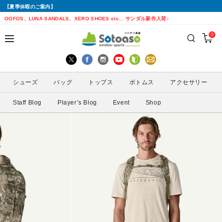
【夏季休暇のご案内】
戻る
戻る
戻る
戻る
戻る
戻る
戻る
戻る
OOFOS、LUNA SANDALS、XERO SHOES etc... サンダル新作入荷♪
0
シューズから探す
トップスから探す
ボトムスから探す
バッグから探す
アクセサリーから探す
ブランドから探す
ブランドから探す
性別から探す
すべてを見る
すべてを見る
すべてを見る
すべてを見る
すべてを見る
すべてを見る
ALTRA(アルトラ)
メンズ
シューズ
バッグ
トップス
ボトムス
アクセサリー
トレイルランニングシューズ
シェル・レインウェア
ショートパンツ
トレランザック
キャップ・ハット
ACTIVE YOHKAN(アクティブようかん)
Amazfit(アマズフィット)
レディース
Staff Blog
Player’s Blog
Event
Shop
ランニングシューズ
シャツ
ロングパンツ
バックパック
ソックス
ATHLETUNE(アスリチューン)
BAUERFEIND(バウアーファインド)
サンダル
インナー
スカート
ウエストポーチ
グローブ
BananaGO(バナナゴー)
CIELE(シエル)
スパッツ
その他
アームカバー
Enemoti(エネモチ)
CHAORAS(チャオラス)
ゲイター
HoneyAction(ハニーアクション)
Clef(クレ)
サングラス
KODA(コーダ)
Columbia・Montrail(コロンビア・モント