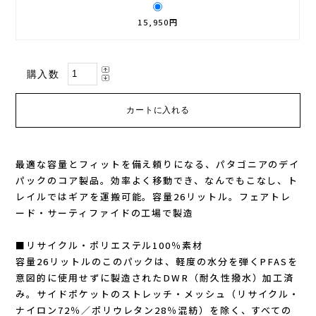
15,950円
GONTEX(ゴンテックス)
カルノパワー
goodr(グダー)
ジャパンエナジーフード
購入数
handson grip (ハンズオングリップ)
オレは摂取す
HOKA(ホカ)
ナガノトマト
最適な容量とフィットを備え頼りになる、パタゴニアのデイ
Hydrapak(ハイドラパック)
ミドリ安全
パックのコア製品。効率よく移動でき、なんでもこなし、ト
レイルではギアを運搬可能。容量26リットル。フェアトレ
injinji(インジンジ)
梅丹
ード・サーティファイドの工場で製造
■リサイクル・ポリエステル100％素材
INSTINCT(インスティンクト)
セット
容量26リットルのこのパックは、軽度の水分を弾くPFASを
意図的に使用せずに製造されたDWR（耐久性撥水）加工済
Joe Nimble(ジョー ニンブル)
み。サイドポケットのストレッチ・メッシュ（リサイクル・
ナイロン72％／ポリウレタン28％混紡）を除く、すべての