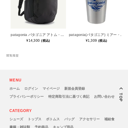
Topo Athletic (トポ アスレチック)
TYMER(タイマー)
patagonia パタゴニア アトム・デイパック 24L 48230 メンズ・レディース トレラン ザック バックパック リュック
patagonia(パタゴニア) ミアー・ステンレススチール・ショーティ・パイント・カップ - 東京 18-8ステンレススチール製タンブラー・ボトル(473ml)
¥14,300
¥1,309
(税込)
(税込)
UltrAspire(ウルトラスパイア)
閲覧履歴
XeroShoes（ゼロシューズ）
yamarokko(ヤマロッコ)
MENU
YAMAtune(ヤマチューン)
ホーム
ログイン
マイページ
新規会員登録
TOP
プライバシーポリシー
特定商取引法に基づく表記
お問い合わせ
SALE(セール)
CATEGORY
BananaGO
シューズ
トップス
ボトムス
バッグ
アクセサリー
補給食
書籍・雑誌類
予約商品
キャンプ用品