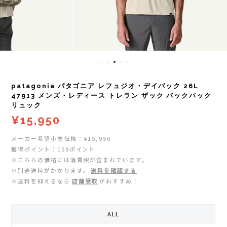
レイル)
ライト
Mag-on(マグオン)
COMPRESSPORT(コンプレスポーツ)
ボトル・携帯カップ
MEDALIST(メダリスト)
cotopaxi (コトパクシ)
テーピング・サポーター
POW BAR(パウバー)
patagonia パタゴニア レフュジオ・デイパック 26L
DYNAFIT(ディナフィット)
ストックポール
PUREPALA(ピュアパラ)
47913 メンズ・レディース トレラン ザック バックパック
リュック
¥15,950
ELDORESO(エルドレッソ)
その他
SAMURAICHARGE Pro
メーカー希望小売価格：¥15,950
extremities (エクストリミティーズ)
SAMURAI GEL(サムライジェル)
獲得ポイント：159ポイント
※こちらの価格には消費税が含まれています。
※別途送料がかかります。
送料を確認する
FEELCAP(フィールキャップ)
Shonai Special(ショウナイスペシャル)
※送料を抑えるなら
店舗受取
がおすすめ！
Feetures (フィーチャーズ)
VESPA(ベスパ)
ALL
finetrack(ファイントラック)
ZEN NUTRITION(ゼンニュートリション)