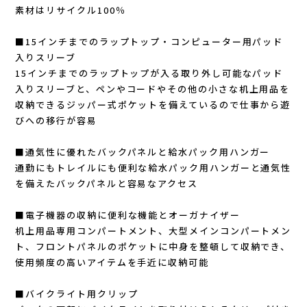
Lithe Apparel（ライテ アパレル）
素材はリサイクル100％
LUNA SANDALS(ルナサンダル)
■15インチまでのラップトップ・コンピューター用パッド
入りスリーブ
MARSQUEST(マーズクエスト)
15インチまでのラップトップが入る取り外し可能なパッド
入りスリーブと、ペンやコードやその他の小さな机上用品を
収納できるジッパー式ポケットを備えているので仕事から遊
MERRELL(メレル)
びへの移行が容易
milestone(マイルストーン)
■通気性に優れたバックパネルと給水パック用ハンガー
通勤にもトレイルにも便利な給水パック用ハンガーと通気性
MMA(マウンテンマーシャルアーツ)
を備えたバックパネルと容易なアクセス
MOUNTAIN HARD WEAR(マウンテンハー
■電子機器の収納に便利な機能とオーガナイザー
机上用品専用コンパートメント、大型メインコンパートメン
ト、フロントパネルのポケットに中身を整頓して収納でき、
ドウェア)
使用頻度の高いアイテムを手近に収納可能
MYSTERY RANCH (ミステリーランチ)
■バイクライト用クリップ