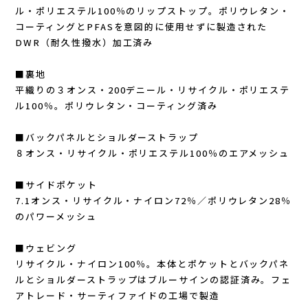
ル・ポリエステル100％のリップストップ。ポリウレタン・
Outdoor Research (アウトドアリサーチ)
コーティングとPFASを意図的に使用せずに製造された
DWR（耐久性撥水）加工済み
PaaGo WORKS(パーゴワークス)
■裏地
patagonia(パタゴニア)
平織りの３オンス・200デニール・リサイクル・ポリエステ
ル100％。ポリウレタン・コーティング済み
PRO-TEC(プロテック)
■バックパネルとショルダーストラップ
８オンス・リサイクル・ポリエステル100％のエアメッシュ
R×L(アールエル)
■サイドポケット
Rab(ラブ)
7.1オンス・リサイクル・ナイロン72％／ポリウレタン28％
のパワーメッシュ
ranor(ラナー)
■ウェビング
RAIDLIGHT(レイドライト)
リサイクル・ナイロン100％。本体とポケットとバックパネ
ルとショルダーストラップはブルーサインの認証済み。フェ
アトレード・サーティファイドの工場で製造
ROARK(ロアーク)