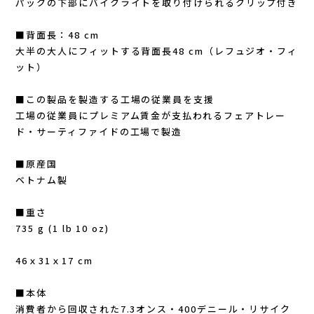
パックの下部にバイクライトを取り付けられるクリップ付き
New Era(ニューエラ)
■背面長：48 cm
New-HALE(ニューハレ)
大半の大人にフィットする背面長48 cm（レフュジオ・フィ
ット）
NNORMAL(ノーマル)
■この製品を製造する工場の従業員を支援
工場の従業員にプレミアム賃金が支払われるフェアトレー
NORTEC (ノルテック)
ド・サーティファイドの工場で製造
ODLO (オドロ )
■原産国
ベトナム製
OLENO(オレノ)
■重さ
OMM(オリジナルマウンテンマラソン)
735 g (1 lb 10 oz)
On Running(オンランニング)
46ｘ31ｘ17 cm
■本体
OOFOS (ウーフォス)
消費者から回収された7.3オンス・400デニール・リサイク