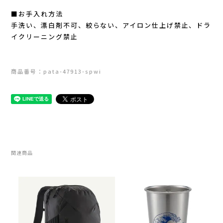
■お手入れ方法
RYOGEN(リョウゲン)
手洗い、漂白剤不可、絞らない、アイロン仕上げ禁止、ドラ
イクリーニング禁止
SALOMON(サロモン)
Simply Wonderful(シンプリーワンダフル)
商品番号：pata-47913-spwi
STAMP RUN & CO (スタンプ ランアンド
コー)
STATIC(スタティック)
関連商品
THE NORTH FACE(ノースフェイス)
TETON BROS(ティートンブロス)
THY (ティーエイチワイ)