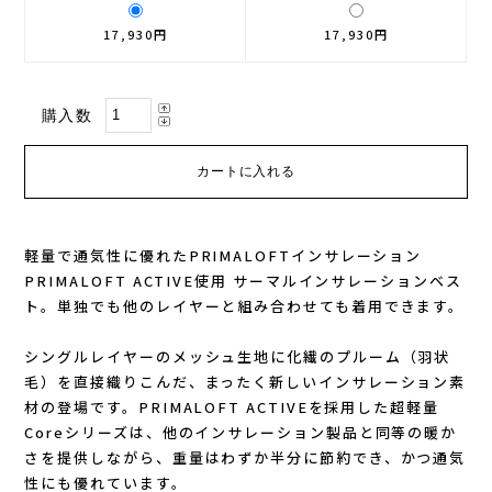
17,930円
17,930円
GONTEX(ゴンテックス)
カルノパワー
goodr(グダー)
ジャパンエナジーフード
購入数
handson grip (ハンズオングリップ)
オレは摂取す
HOKA(ホカ)
ナガノトマト
軽量で通気性に優れたPRIMALOFTインサレーション
Hydrapak(ハイドラパック)
ミドリ安全
PRIMALOFT ACTIVE使用 サーマルインサレーションベス
ト。単独でも他のレイヤーと組み合わせても着用できます。
injinji(インジンジ)
梅丹
シングルレイヤーのメッシュ生地に化繊のプルーム（羽状
毛）を直接織りこんだ、まったく新しいインサレーション素
INSTINCT(インスティンクト)
セット
材の登場です。PRIMALOFT ACTIVEを採用した超軽量
Coreシリーズは、他のインサレーション製品と同等の暖か
Joe Nimble(ジョー ニンブル)
さを提供しながら、重量はわずか半分に節約でき、かつ通気
性にも優れています。