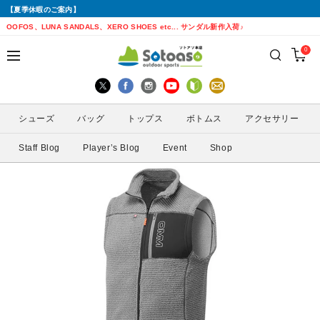
【夏季休暇のご案内】
戻る
戻る
戻る
戻る
戻る
戻る
戻る
戻る
OOFOS、LUNA SANDALS、XERO SHOES etc... サンダル新作入荷♪
0
シューズから探す
トップスから探す
ボトムスから探す
バッグから探す
アクセサリーから探す
ブランドから探す
ブランドから探す
性別から探す
すべてを見る
すべてを見る
すべてを見る
すべてを見る
すべてを見る
すべてを見る
ALTRA(アルトラ)
メンズ
シューズ
バッグ
トップス
ボトムス
アクセサリー
トレイルランニングシューズ
シェル・レインウェア
ショートパンツ
トレランザック
キャップ・ハット
ACTIVE YOHKAN(アクティブようかん)
Amazfit(アマズフィット)
レディース
Staff Blog
Player’s Blog
Event
Shop
ランニングシューズ
シャツ
ロングパンツ
バックパック
ソックス
ATHLETUNE(アスリチューン)
BAUERFEIND(バウアーファインド)
サンダル
インナー
スカート
ウエストポーチ
グローブ
BananaGO(バナナゴー)
CIELE(シエル)
スパッツ
その他
アームカバー
Enemoti(エネモチ)
CHAORAS(チャオラス)
ゲイター
HoneyAction(ハニーアクション)
Clef(クレ)
サングラス
KODA(コーダ)
Columbia・Montrail(コロンビア・モント