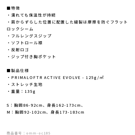
New Era(ニューエラ)
■特徴
・濡れても保温性が持続
New-HALE(ニューハレ)
・肩からずらした位置に配置した縫製は摩擦を防ぐフラット
ロックシーム
NNORMAL(ノーマル)
・フルレングスジップ
・ソフトロール襟
・反射ロゴ
NORTEC (ノルテック)
・ジップ付き胸ポケット
ODLO (オドロ )
■製品仕様
・PRIMALOFTR ACTIVE EVOLVE - 125g/㎡
OLENO(オレノ)
・ストレッチ生地
・重量：135g
OMM(オリジナルマウンテンマラソン)
S：胸囲86-92cm、身長162-173cm、
On Running(オンランニング)
M：胸囲92-102cm、身長173-183cm
OOFOS (ウーフォス)
商品番号：omm-oc185