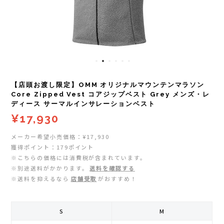
レイル)
ライト
Mag-on(マグオン)
COMPRESSPORT(コンプレスポーツ)
ボトル・携帯カップ
MEDALIST(メダリスト)
cotopaxi (コトパクシ)
テーピング・サポーター
POW BAR(パウバー)
【店頭お渡し限定】OMM オリジナルマウンテンマラソン
DYNAFIT(ディナフィット)
ストックポール
PUREPALA(ピュアパラ)
Core Zipped Vest コアジップベスト Grey メンズ・レ
ディース サーマルインサレーションベスト
¥17,930
ELDORESO(エルドレッソ)
その他
SAMURAICHARGE Pro
メーカー希望小売価格：¥17,930
extremities (エクストリミティーズ)
SAMURAI GEL(サムライジェル)
獲得ポイント：179ポイント
※こちらの価格には消費税が含まれています。
※別途送料がかかります。
送料を確認する
FEELCAP(フィールキャップ)
Shonai Special(ショウナイスペシャル)
※送料を抑えるなら
店舗受取
がおすすめ！
Feetures (フィーチャーズ)
VESPA(ベスパ)
S
M
finetrack(ファイントラック)
ZEN NUTRITION(ゼンニュートリション)