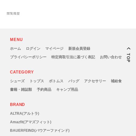
RYOGEN(リョウゲン)
閲覧履歴
SALOMON(サロモン)
MENU
Simply Wonderful(シンプリーワンダフル)
ホーム
ログイン
マイページ
新規会員登録
TOP
STAMP RUN & CO (スタンプ ランアンド
プライバシーポリシー
特定商取引法に基づく表記
お問い合わせ
コー)
CATEGORY
シューズ
トップス
ボトムス
バッグ
アクセサリー
補給食
STATIC(スタティック)
書籍・雑誌類
予約商品
キャンプ用品
THE NORTH FACE(ノースフェイス)
BRAND
ALTRA(アルトラ)
TETON BROS(ティートンブロス)
Amazfit(アマズフィット)
BAUERFEIND(バウアーファインド)
THY (ティーエイチワイ)