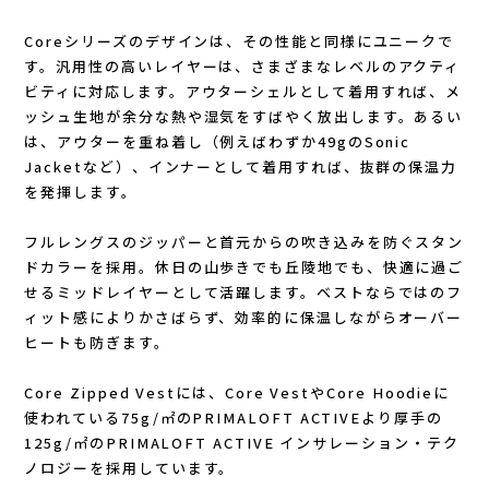
Lithe Apparel（ライテ アパレル）
Coreシリーズのデザインは、その性能と同様にユニークで
LUNA SANDALS(ルナサンダル)
す。汎用性の高いレイヤーは、さまざまなレベルのアクティ
ビティに対応します。アウターシェルとして着用すれば、メ
MARSQUEST(マーズクエスト)
ッシュ生地が余分な熱や湿気をすばやく放出します。あるい
は、アウターを重ね着し（例えばわずか49gのSonic
Jacketなど）、インナーとして着用すれば、抜群の保温力
MERRELL(メレル)
を発揮します。
milestone(マイルストーン)
フルレングスのジッパーと首元からの吹き込みを防ぐスタン
ドカラーを採用。休日の山歩きでも丘陵地でも、快適に過ご
MMA(マウンテンマーシャルアーツ)
せるミッドレイヤーとして活躍します。ベストならではのフ
ィット感によりかさばらず、効率的に保温しながらオーバー
MOUNTAIN HARD WEAR(マウンテンハー
ヒートも防ぎます。
Core Zipped Vestには、Core VestやCore Hoodieに
ドウェア)
使われている75g/㎡のPRIMALOFT ACTIVEより厚手の
125g/㎡のPRIMALOFT ACTIVE インサレーション・テク
MYSTERY RANCH (ミステリーランチ)
ノロジーを採用しています。