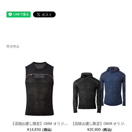
Outdoor Research (アウトドアリサーチ)
PaaGo WORKS(パーゴワークス)
patagonia(パタゴニア)
関連商品
PRO-TEC(プロテック)
R×L(アールエル)
Rab(ラブ)
ranor(ラナー)
RAIDLIGHT(レイドライト)
【店頭お渡し限定】OMM オリジナルマウンテンマラソン Core Vest コアベスト OC153 メンズ・レディース サーマルインサレーションベスト
【店頭お渡し限定】OMM オリジナルマウンテンマラソン Core Hoodie コアフーディ OC154 メンズ・レディース サーマルインサレーションフーディー
ROARK(ロアーク)
¥14,850
¥20,900
(税込)
(税込)