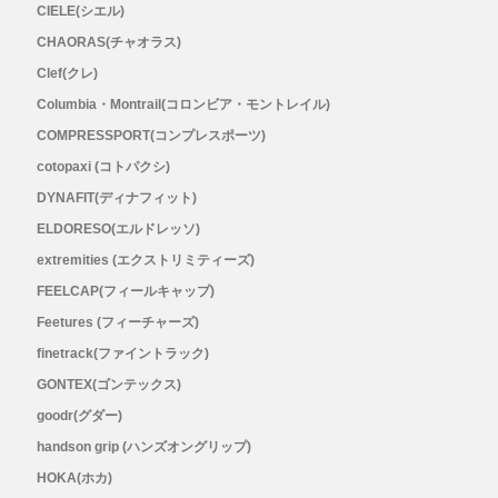
CIELE(シエル)
CHAORAS(チャオラス)
Topo Athletic (トポ アスレチック)
Clef(クレ)
Columbia・Montrail(コロンビア・モントレイル)
TYMER(タイマー)
COMPRESSPORT(コンプレスポーツ)
UltrAspire(ウルトラスパイア)
cotopaxi (コトパクシ)
DYNAFIT(ディナフィット)
XeroShoes（ゼロシューズ）
ELDORESO(エルドレッソ)
extremities (エクストリミティーズ)
yamarokko(ヤマロッコ)
FEELCAP(フィールキャップ)
Feetures (フィーチャーズ)
YAMAtune(ヤマチューン)
finetrack(ファイントラック)
GONTEX(ゴンテックス)
SALE(セール)
goodr(グダー)
BananaGO
handson grip (ハンズオングリップ)
HOKA(ホカ)