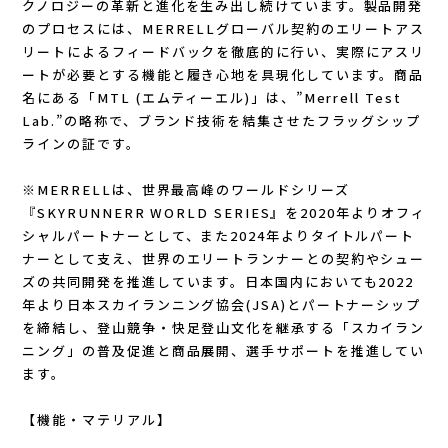
クノロジーの革新と進化を生み出し続けています。製品開発
New Era(ニューエラ)
のプロセスには、MERRELLグローバル契約のエリートアス
リートによるフィードバックを徹底的に行い、実際にアスリ
New-HALE(ニューハレ)
ートが必要とする機能と履き心地を具現化しています。商品
名にある「MTL (エムティーエル)」は、”Merrell Test
NNORMAL(ノーマル)
Lab.”の略称で、ブランド技術を結集させたフラッグシップ
ラインの証です。
NORTEC (ノルテック)
※MERRELLは、世界最高峰のワールドシリーズ
『SKYRUNNERR WORLD SERIES』を2020年よりオフィ
ODLO (オドロ )
シャルパートナーとして、また2024年よりタイトルパート
ナーとして支え、世界のエリートランナーとの契約やシュー
OLENO(オレノ)
ズの共同開発を推進しています。日本国内においても2022
年より日本スカイランニング協会(JSA)とパートナーシップ
OMM(オリジナルマウンテンマラソン)
を締結し、登山競争・快足登山文化を継承する「スカイラン
ニング」の普及促進と商品展開、選手サポートを推進してい
On Running(オンランニング)
ます。
【機能・マテリアル】
OOFOS (ウーフォス)