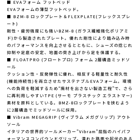
■ EVAフォーム フットベッド
EVAフォームの薄型フットベッド。
RYOGEN(リョウゲン)
■ BZM-8 ロックプレート＆FLEXPLATE(フレックスプレ
ート)
SALOMON(サロモン)
剛性・疲労強度にも強いBZM-8 (ガラス繊維強化ポリアミ
ド)から製造されたプレート。優れた剛性により踏み込み時
Simply Wonderful(シンプリーワンダフル)
のパフォーマンスを向上させるとともに、シューズの捻じれ
抑制や足底の安定、地面の突き上げから足を保護する。
STAMP RUN & CO (スタンプ ランアンド
■ FLOATPRO (フロートプロ) フォーム 2層構造ミッドソ
ール
クッション性・反発弾性に優れ、相反する軽量性と耐久性
コー)
(機能持続性)を両立させたサステナブルEVAフォーム。環境
への負荷を軽減するため“廃材を出さない製造工程”で、さら
STATIC(スタティック)
に再利用しやすいTPE (サーモ プラスチック エラストマー)
素材を原料としている。BMZ-8ロックプレートを挟むよう
THE NORTH FACE(ノースフェイス)
に2層構造でミッドソールに採用。
■ Vibram MEGAGRIP (ヴィブラム メガグリップ) アウト
TETON BROS(ティートンブロス)
ソール
イタリアの世界的ソールメーカー"Vibram"屈指のハイパフ
THY (ティーエイチワイ)
ォーマンスコンパウンドグリップ。濡れた路面や起伏のある