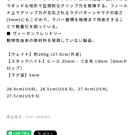
ラギッドな地形で圧倒的なグリップ力を発揮する。フィール
ド上でグリップ力が左右されるラグパターンやラグの深さ
Topo Athletic (トポ アスレチック)
(5mm)にもこだわり、ラバー面積を極限まで肉抜きするこ
とで軽量化を図っている。
TYMER(タイマー)
■ ヴィーガンフレンドリー
動物性由来の原材料を使用していない製品。
UltrAspire(ウルトラスパイア)
【ウェイト】約200g (27.0cm/片足)
XeroShoes（ゼロシューズ）
【スタックハイト】ヒール 25mm - つま先 19mm［6mmド
ロップ］
【ラグ深】5mm
yamarokko(ヤマロッコ)
26.0cm(US8)、26.5cm(US8.5)、27.0cm(US9)、
YAMAtune(ヤマチューン)
27.5cm(US9.5)
SALE(セール)
商品番号：mer-068583
BananaGO