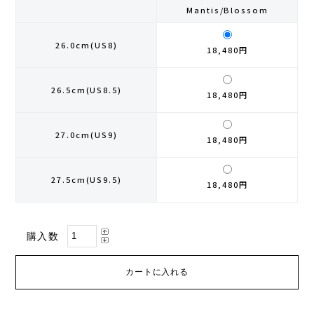
Mantis/Blossom
GONTEX(ゴンテックス)
カルノパワー
26.0cm(US8)
18,480円
goodr(グダー)
ジャパンエナジーフード
26.5cm(US8.5)
18,480円
handson grip (ハンズオングリップ)
オレは摂取す
27.0cm(US9)
HOKA(ホカ)
ナガノトマト
18,480円
Hydrapak(ハイドラパック)
ミドリ安全
27.5cm(US9.5)
18,480円
injinji(インジンジ)
梅丹
購入数
INSTINCT(インスティンクト)
セット
Joe Nimble(ジョー ニンブル)