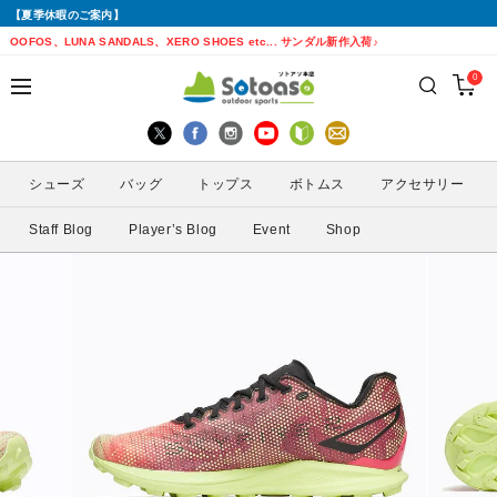
【夏季休暇のご案内】
戻る
戻る
戻る
戻る
戻る
戻る
戻る
戻る
OOFOS、LUNA SANDALS、XERO SHOES etc... サンダル新作入荷♪
0
シューズから探す
トップスから探す
ボトムスから探す
バッグから探す
アクセサリーから探す
ブランドから探す
ブランドから探す
性別から探す
すべてを見る
すべてを見る
すべてを見る
すべてを見る
すべてを見る
すべてを見る
ALTRA(アルトラ)
メンズ
シューズ
バッグ
トップス
ボトムス
アクセサリー
トレイルランニングシューズ
シェル・レインウェア
ショートパンツ
トレランザック
キャップ・ハット
ACTIVE YOHKAN(アクティブようかん)
Amazfit(アマズフィット)
レディース
Staff Blog
Player’s Blog
Event
Shop
ランニングシューズ
シャツ
ロングパンツ
バックパック
ソックス
ATHLETUNE(アスリチューン)
BAUERFEIND(バウアーファインド)
サンダル
インナー
スカート
ウエストポーチ
グローブ
BananaGO(バナナゴー)
CIELE(シエル)
スパッツ
その他
アームカバー
Enemoti(エネモチ)
CHAORAS(チャオラス)
ゲイター
HoneyAction(ハニーアクション)
Clef(クレ)
サングラス
KODA(コーダ)
Columbia・Montrail(コロンビア・モント