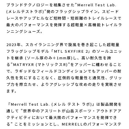
Lithe Apparel（ライテ アパレル）
ブランドテクノロジーを結集させた”Merrell Test Lab.
(メレルテストラボ)”発のフラッグシップライン。スピード
LUNA SANDALS(ルナサンダル)
レースやアップヒルなど短時間・短距離のトレイルレースで
最大のパフォーマンスを発揮する超軽量×高機能トレイルラ
MARSQUEST(マーズクエスト)
ンニングシューズ。
2023年、スカイランニング界で旋風を巻き起こした超軽量
MERRELL(メレル)
フラッグシップモデル「MTL SKYFIRE 2」のソールユニッ
トを継承 (ソール厚のみ＋1mm厚)し、高い耐久性を誇
milestone(マイルストーン)
る”MATRYXR (マトリックスR)”をアッパーに纏わせること
で、ラギッドなフィールドコンディションでもアッパーの耐
MMA(マウンテンマーシャルアーツ)
久性を気にすることなく、圧倒的な軽量性と通気性、グリッ
プ力を際立たせ、よりアグレッシブな攻めの走りを実現させ
MOUNTAIN HARD WEAR(マウンテンハー
ます。
ドウェア)
『Merrell Test Lab. (メレル テスト ラボ)』は製品開発を
通して "世界中のアスリートが山岳スポーツ・アウトドアア
クティビティにおいて最大限のパフォーマンスを発揮でき
MYSTERY RANCH (ミステリーランチ)
る" ことをミッションとし、MERRELLのパフォーマンステ