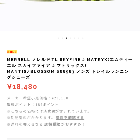
レイル)
ライト
Mag-on(マグオン)
COMPRESSPORT(コンプレスポーツ)
ボトル・携帯カップ
MEDALIST(メダリスト)
cotopaxi (コトパクシ)
テーピング・サポーター
POW BAR(パウバー)
DYNAFIT(ディナフィット)
ストックポール
PUREPALA(ピュアパラ)
MERRELL メレル MTL SKYFIRE 2 MATRYX(エムティー
エル スカイファイア 2 マトリックス)
MANTIS/BLOSSOM 068583 メンズ トレイルランニン
ELDORESO(エルドレッソ)
その他
SAMURAICHARGE Pro
グシューズ
¥18,480
extremities (エクストリミティーズ)
SAMURAI GEL(サムライジェル)
メーカー希望小売価格：¥23,100
獲得ポイント：184ポイント
FEELCAP(フィールキャップ)
Shonai Special(ショウナイスペシャル)
※こちらの価格には消費税が含まれています。
※別途送料がかかります。
送料を確認する
Feetures (フィーチャーズ)
VESPA(ベスパ)
※送料を抑えるなら
店舗受取
がおすすめ！
finetrack(ファイントラック)
ZEN NUTRITION(ゼンニュートリション)