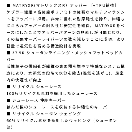
■ MATRYXR(マトリックスR）アッパー ［+TPU補強］
Outdoor Research (アウトドアリサーチ)
ケブラー繊維×高強度ポリアミドの強靭なマルチフィラメン
トをアッパーに採用。非常に優れた耐摩耗性を誇り、伸縮も
PaaGo WORKS(パーゴワークス)
抑えられアッパーの耐久性と安定性を確保。MATRYXRをベ
ースにしたことでアッパーパターンの見直しが可能となり、
patagonia(パタゴニア)
その結果オーバーレイパーツの数を減らすことに成功。より
軽量で通気性を高める構造設計を実現
PRO-TEC(プロテック)
■ 37.5R シュータンライニング・メッシュフットベッドカ
バー
活性粒子の微細孔が繊維の表面積を増やす特殊なシステム構
R×L(アールエル)
造により、水蒸気の段階で水分を除去(湿気を逃がし)、足室
内の快適性が向上
Rab(ラブ)
■ リサイクル シューレース
100%リサイクル素材を採用したシューレース
ranor(ラナー)
■ シューレース 伸縮キーパー
結んだ後のシューレースを収納する伸縮性のキーパー
RAIDLIGHT(レイドライト)
■ リサイクル シュータン ウェビング
60%リサイクル素材を採用したウェビング（シュータン
部）
ROARK(ロアーク)