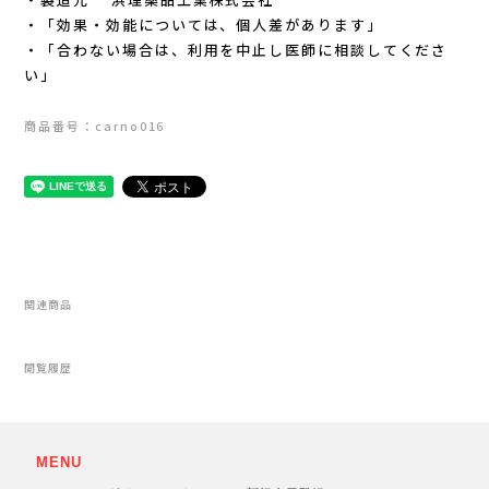
Lithe Apparel（ライテ アパレル）
・「効果・効能については、個人差があります」
・「合わない場合は、利用を中止し医師に相談してくださ
LUNA SANDALS(ルナサンダル)
い」
MARSQUEST(マーズクエスト)
商品番号：carno016
MERRELL(メレル)
milestone(マイルストーン)
MMA(マウンテンマーシャルアーツ)
関連商品
MOUNTAIN HARD WEAR(マウンテンハー
閲覧履歴
ドウェア)
MYSTERY RANCH (ミステリーランチ)
MENU