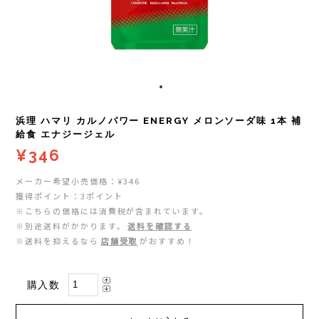
レイル)
ライト
Mag-on(マグオン)
COMPRESSPORT(コンプレスポーツ)
ボトル・携帯カップ
MEDALIST(メダリスト)
cotopaxi (コトパクシ)
テーピング・サポーター
POW BAR(パウバー)
浜理 ハマリ カルノパワー ENERGY メロンソーダ味 1本 補
DYNAFIT(ディナフィット)
ストックポール
PUREPALA(ピュアパラ)
給食 エナジージェル
¥346
ELDORESO(エルドレッソ)
その他
SAMURAICHARGE Pro
メーカー希望小売価格：¥346
獲得ポイント：3ポイント
extremities (エクストリミティーズ)
SAMURAI GEL(サムライジェル)
※こちらの価格には消費税が含まれています。
※別途送料がかかります。
送料を確認する
FEELCAP(フィールキャップ)
※送料を抑えるなら
店舗受取
がおすすめ！
Shonai Special(ショウナイスペシャル)
Feetures (フィーチャーズ)
VESPA(ベスパ)
購入数
finetrack(ファイントラック)
ZEN NUTRITION(ゼンニュートリション)