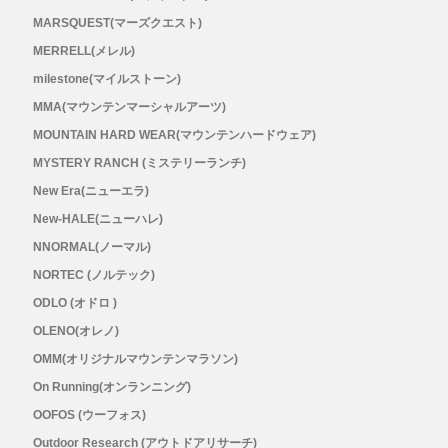
MARSQUEST(マーズクエスト)
RYOGEN(リョウゲン)
MERRELL(メレル)
milestone(マイルストーン)
SALOMON(サロモン)
MMA(マウンテンマーシャルアーツ)
MOUNTAIN HARD WEAR(マウンテンハードウェア)
Simply Wonderful(シンプリーワンダフル)
MYSTERY RANCH (ミステリーランチ)
STAMP RUN & CO (スタンプ ランアンド
New Era(ニューエラ)
New-HALE(ニューハレ)
コー)
NNORMAL(ノーマル)
NORTEC (ノルテック)
STATIC(スタティック)
ODLO (オドロ )
OLENO(オレノ)
THE NORTH FACE(ノースフェイス)
OMM(オリジナルマウンテンマラソン)
On Running(オンランニング)
TETON BROS(ティートンブロス)
OOFOS (ウーフォス)
THY (ティーエイチワイ)
Outdoor Research (アウトドアリサーチ)