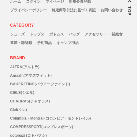
ホーム
ログイン
マイページ
新規会員登録
New Era(ニューエラ)
TOP
プライバシーポリシー
特定商取引法に基づく表記
お問い合わせ
New-HALE(ニューハレ)
CATEGORY
シューズ
トップス
ボトムス
バッグ
アクセサリー
補給食
NNORMAL(ノーマル)
書籍・雑誌類
予約商品
キャンプ用品
NORTEC (ノルテック)
BRAND
ODLO (オドロ )
ALTRA(アルトラ)
Amazfit(アマズフィット)
OLENO(オレノ)
BAUERFEIND(バウアーファインド)
CIELE(シエル)
OMM(オリジナルマウンテンマラソン)
CHAORAS(チャオラス)
Clef(クレ)
On Running(オンランニング)
Columbia・Montrail(コロンビア・モントレイル)
COMPRESSPORT(コンプレスポーツ)
OOFOS (ウーフォス)
cotopaxi (コトパクシ)