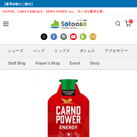
【夏季休暇のご案内】
戻る
戻る
戻る
戻る
戻る
戻る
戻る
戻る
OOFOS、LUNA SANDALS、XERO SHOES etc... サンダル新作入荷♪
0
シューズから探す
トップスから探す
ボトムスから探す
バッグから探す
アクセサリーから探す
ブランドから探す
ブランドから探す
性別から探す
すべてを見る
すべてを見る
すべてを見る
すべてを見る
すべてを見る
すべてを見る
ALTRA(アルトラ)
メンズ
シューズ
バッグ
トップス
ボトムス
アクセサリー
トレイルランニングシューズ
シェル・レインウェア
ショートパンツ
トレランザック
キャップ・ハット
ACTIVE YOHKAN(アクティブようかん)
Amazfit(アマズフィット)
レディース
Staff Blog
Player’s Blog
Event
Shop
ランニングシューズ
シャツ
ロングパンツ
バックパック
ソックス
ATHLETUNE(アスリチューン)
BAUERFEIND(バウアーファインド)
サンダル
インナー
スカート
ウエストポーチ
グローブ
BananaGO(バナナゴー)
CIELE(シエル)
スパッツ
その他
アームカバー
Enemoti(エネモチ)
CHAORAS(チャオラス)
ゲイター
HoneyAction(ハニーアクション)
Clef(クレ)
サングラス
KODA(コーダ)
Columbia・Montrail(コロンビア・モント