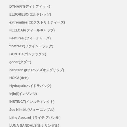
Outdoor Research (アウトドアリサーチ)
DYNAFIT(ディナフィット)
ELDORESO(エルドレッソ)
PaaGo WORKS(パーゴワークス)
extremities (エクストリミティーズ)
FEELCAP(フィールキャップ)
patagonia(パタゴニア)
Feetures (フィーチャーズ)
finetrack(ファイントラック)
PRO-TEC(プロテック)
GONTEX(ゴンテックス)
goodr(グダー)
R×L(アールエル)
handson grip (ハンズオングリップ)
HOKA(ホカ)
Rab(ラブ)
Hydrapak(ハイドラパック)
ranor(ラナー)
injinji(インジンジ)
INSTINCT(インスティンクト)
RAIDLIGHT(レイドライト)
Joe Nimble(ジョー ニンブル)
Lithe Apparel（ライテ アパレル）
ROARK(ロアーク)
LUNA SANDALS(ルナサンダル)