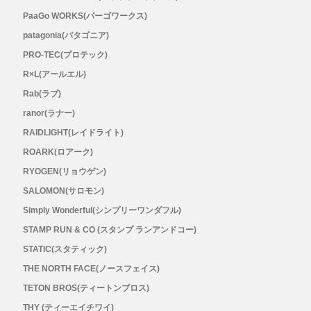
PaaGo WORKS(パーゴワークス)
Topo Athletic (トポ アスレチック)
patagonia(パタゴニア)
PRO-TEC(プロテック)
TYMER(タイマー)
R×L(アールエル)
Rab(ラブ)
UltrAspire(ウルトラスパイア)
ranor(ラナー)
RAIDLIGHT(レイドライト)
XeroShoes（ゼロシューズ）
ROARK(ロアーク)
RYOGEN(リョウゲン)
yamarokko(ヤマロッコ)
SALOMON(サロモン)
YAMAtune(ヤマチューン)
Simply Wonderful(シンプリーワンダフル)
STAMP RUN & CO (スタンプ ランアンドコー)
SALE(セール)
STATIC(スタティック)
THE NORTH FACE(ノースフェイス)
BananaGO
TETON BROS(ティートンブロス)
THY (ティーエイチワイ)