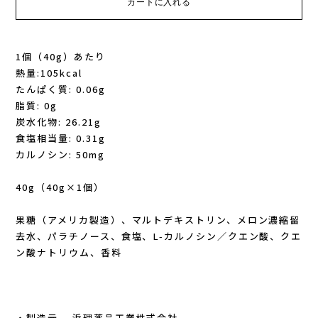
GONTEX(ゴンテックス)
カルノパワー
1個（40g）あたり
goodr(グダー)
ジャパンエナジーフード
熱量:105kcal
たんぱく質: 0.06g
handson grip (ハンズオングリップ)
オレは摂取す
脂質: 0g
炭水化物: 26.21g
食塩相当量: 0.31g
HOKA(ホカ)
ナガノトマト
カルノシン: 50mg
Hydrapak(ハイドラパック)
ミドリ安全
40g（40g×1個）
injinji(インジンジ)
梅丹
果糖（アメリカ製造）、マルトデキストリン、メロン濃縮留
去水、パラチノース、食塩、L-カルノシン／クエン酸、クエ
INSTINCT(インスティンクト)
セット
ン酸ナトリウム、香料
Joe Nimble(ジョー ニンブル)
・製造元 浜理薬品工業株式会社