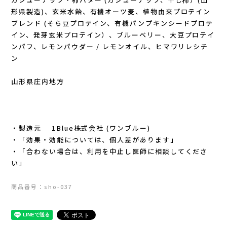
Lithe Apparel（ライテ アパレル）
形県製造)、玄米水飴、有機オーツ麦、植物由来プロテイン
ブレンド (そら豆プロテイン、有機パンプキンシードプロテ
LUNA SANDALS(ルナサンダル)
イン、発芽玄米プロテイン）、ブルーベリー、大豆プロテイ
ンパフ、レモンパウダー / レモンオイル、ヒマワリレシチ
MARSQUEST(マーズクエスト)
ン
MERRELL(メレル)
山形県庄内地方
milestone(マイルストーン)
・製造元 1Blue株式会社 (ワンブルー)
MMA(マウンテンマーシャルアーツ)
・「効果・効能については、個人差があります」
・「合わない場合は、利用を中止し医師に相談してくださ
MOUNTAIN HARD WEAR(マウンテンハー
い」
ドウェア)
商品番号：sho-037
MYSTERY RANCH (ミステリーランチ)