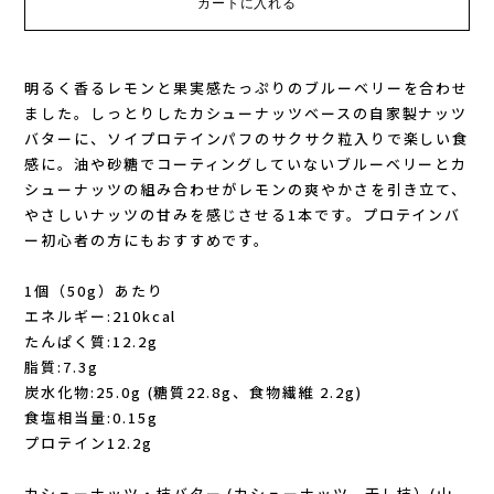
GONTEX(ゴンテックス)
カルノパワー
明るく香るレモンと果実感たっぷりのブルーベリーを合わせ
goodr(グダー)
ジャパンエナジーフード
ました。しっとりしたカシューナッツベースの自家製ナッツ
バターに、ソイプロテインパフのサクサク粒入りで楽しい食
handson grip (ハンズオングリップ)
オレは摂取す
感に。油や砂糖でコーティングしていないブルーベリーとカ
シューナッツの組み合わせがレモンの爽やかさを引き立て、
やさしいナッツの甘みを感じさせる1本です。プロテインバ
HOKA(ホカ)
ナガノトマト
ー初心者の方にもおすすめです。
Hydrapak(ハイドラパック)
ミドリ安全
1個（50g）あたり
エネルギー:210kcal
injinji(インジンジ)
梅丹
たんぱく質:12.2g
脂質:7.3g
INSTINCT(インスティンクト)
セット
炭水化物:25.0g (糖質22.8g、食物繊維 2.2g)
食塩相当量:0.15g
Joe Nimble(ジョー ニンブル)
プロテイン12.2g
カシューナッツ・柿バター (カシューナッツ、干し柿）(山