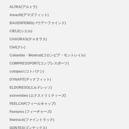
Outdoor Research (アウトドアリサーチ)
ALTRA(アルトラ)
Amazfit(アマズフィット)
PaaGo WORKS(パーゴワークス)
BAUERFEIND(バウアーファインド)
CIELE(シエル)
patagonia(パタゴニア)
CHAORAS(チャオラス)
Clef(クレ)
PRO-TEC(プロテック)
Columbia・Montrail(コロンビア・モントレイル)
COMPRESSPORT(コンプレスポーツ)
R×L(アールエル)
cotopaxi (コトパクシ)
DYNAFIT(ディナフィット)
Rab(ラブ)
ELDORESO(エルドレッソ)
ranor(ラナー)
extremities (エクストリミティーズ)
FEELCAP(フィールキャップ)
RAIDLIGHT(レイドライト)
Feetures (フィーチャーズ)
finetrack(ファイントラック)
ROARK(ロアーク)
GONTEX(ゴンテックス)