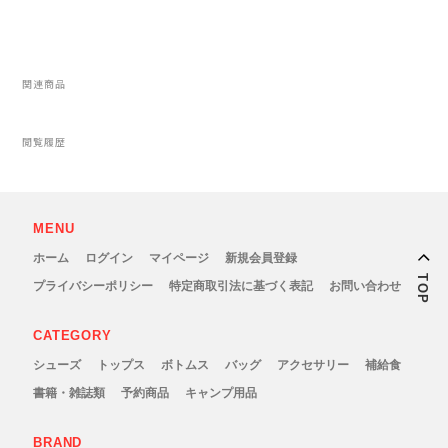
New Era(ニューエラ)
New-HALE(ニューハレ)
関連商品
NNORMAL(ノーマル)
閲覧履歴
NORTEC (ノルテック)
ODLO (オドロ )
MENU
ホーム
ログイン
マイページ
新規会員登録
OLENO(オレノ)
TOP
プライバシーポリシー
特定商取引法に基づく表記
お問い合わせ
OMM(オリジナルマウンテンマラソン)
CATEGORY
シューズ
トップス
ボトムス
バッグ
アクセサリー
補給食
On Running(オンランニング)
書籍・雑誌類
予約商品
キャンプ用品
OOFOS (ウーフォス)
BRAND