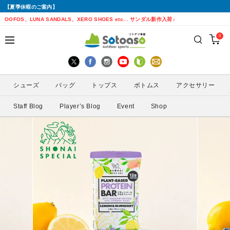
【夏季休暇のご案内】
戻る
戻る
戻る
戻る
戻る
戻る
戻る
戻る
OOFOS、LUNA SANDALS、XERO SHOES etc... サンダル新作入荷♪
0
シューズから探す
トップスから探す
ボトムスから探す
バッグから探す
アクセサリーから探す
ブランドから探す
ブランドから探す
性別から探す
すべてを見る
すべてを見る
すべてを見る
すべてを見る
すべてを見る
すべてを見る
ALTRA(アルトラ)
メンズ
シューズ
バッグ
トップス
ボトムス
アクセサリー
トレイルランニングシューズ
シェル・レインウェア
ショートパンツ
トレランザック
キャップ・ハット
ACTIVE YOHKAN(アクティブようかん)
Amazfit(アマズフィット)
レディース
Staff Blog
Player’s Blog
Event
Shop
ランニングシューズ
シャツ
ロングパンツ
バックパック
ソックス
ATHLETUNE(アスリチューン)
BAUERFEIND(バウアーファインド)
サンダル
インナー
スカート
ウエストポーチ
グローブ
BananaGO(バナナゴー)
CIELE(シエル)
スパッツ
その他
アームカバー
Enemoti(エネモチ)
CHAORAS(チャオラス)
ゲイター
HoneyAction(ハニーアクション)
Clef(クレ)
サングラス
KODA(コーダ)
Columbia・Montrail(コロンビア・モント