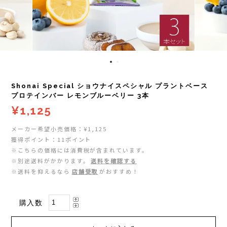
レイル)
ライト
Mag-on(マグオン)
COMPRESSPORT(コンプレスポーツ)
ボトル・携帯カップ
MEDALIST(メダリスト)
cotopaxi (コトパクシ)
テーピング・サポーター
POW BAR(パウバー)
Shonai Special ショウナイスペシャル プラントベース
DYNAFIT(ディナフィット)
ストックポール
PUREPALA(ピュアパラ)
プロテインバー レモンブルーベリー 3本
¥1,125
ELDORESO(エルドレッソ)
その他
SAMURAICHARGE Pro
メーカー希望小売価格：¥1,125
獲得ポイント：11ポイント
extremities (エクストリミティーズ)
SAMURAI GEL(サムライジェル)
※こちらの価格には消費税が含まれています。
※別途送料がかかります。
送料を確認する
FEELCAP(フィールキャップ)
※送料を抑えるなら
店舗受取
がおすすめ！
Shonai Special(ショウナイスペシャル)
Feetures (フィーチャーズ)
VESPA(ベスパ)
購入数
finetrack(ファイントラック)
ZEN NUTRITION(ゼンニュートリション)