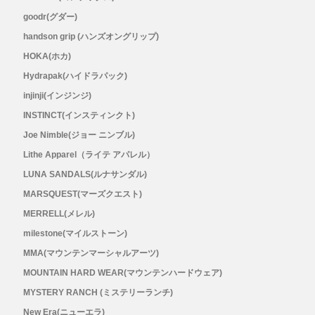
goodr(グダー)
RYOGEN(リョウゲン)
handson grip (ハンズオングリップ)
HOKA(ホカ)
SALOMON(サロモン)
Hydrapak(ハイドラパック)
Simply Wonderful(シンプリーワンダフル)
injinji(インジンジ)
INSTINCT(インスティンクト)
STAMP RUN & CO (スタンプ ランアンド
Joe Nimble(ジョー ニンブル)
Lithe Apparel（ライテ アパレル）
コー)
LUNA SANDALS(ルナサンダル)
MARSQUEST(マーズクエスト)
STATIC(スタティック)
MERRELL(メレル)
milestone(マイルストーン)
THE NORTH FACE(ノースフェイス)
MMA(マウンテンマーシャルアーツ)
MOUNTAIN HARD WEAR(マウンテンハードウェア)
TETON BROS(ティートンブロス)
MYSTERY RANCH (ミステリーランチ)
THY (ティーエイチワイ)
New Era(ニューエラ)