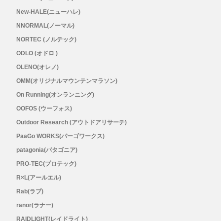
New-HALE(ニューハレ)
Topo Athletic (トポ アスレチック)
NNORMAL(ノーマル)
NORTEC (ノルテック)
TYMER(タイマー)
ODLO (オドロ )
OLENO(オレノ)
UltrAspire(ウルトラスパイア)
OMM(オリジナルマウンテンマラソン)
On Running(オンランニング)
XeroShoes（ゼロシューズ）
OOFOS (ウーフォス)
yamarokko(ヤマロッコ)
Outdoor Research (アウトドアリサーチ)
PaaGo WORKS(パーゴワークス)
YAMAtune(ヤマチューン)
patagonia(パタゴニア)
PRO-TEC(プロテック)
SALE(セール)
R×L(アールエル)
Rab(ラブ)
BananaGO
ranor(ラナー)
RAIDLIGHT(レイドライト)