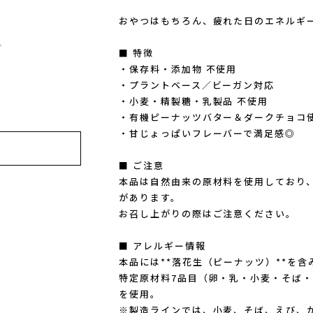
おやつはもちろん、疲れた日のエネルギ
。
■ 特徴
・保存料・添加物 不使用
・プラントベース／ビーガン対応
・小麦・精製糖・乳製品 不使用
・有機ピーナッツバター＆ダークチョコ
・甘じょっぱいフレーバーで満足感◎
■ ご注意
本品は自然由来の原材料を使用しており
があります。
お召し上がりの際はご注意ください。
■ アレルギー情報
本品には**落花生（ピーナッツ）**を含
特定原材料7品目（卵・乳・小麦・そば
を使用。
※製造ラインでは、小麦、そば、えび、