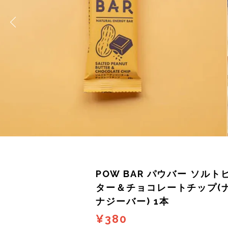
サングラス
KODA(コーダ)
Columbia・Montrail(コロンビア・モントレイル
BananaGO(バナナゴー)
ライト
Mag-on(マグオン)
COMPRESSPORT(コンプレスポーツ)
ボトル・携帯カップ
MEDALIST(メダリスト)
cotopaxi (コトパクシ)
テーピング・サポーター
POW BAR(パウバー)
DYNAFIT(ディナフィット)
ストックポール
PUREPALA(ピュアパラ)
ELDORESO(エルドレッソ)
その他
SAMURAICHARGE Pro
extremities (エクストリミティーズ)
SAMURAI GEL(サムライジェル)
FEELCAP(フィールキャップ)
POW BAR パウバー ソル
Shonai Special(ショウナイスペシャル)
Feetures (フィーチャーズ)
ター＆チョコレートチップ(
ナジーバー) 1本
VESPA(ベスパ)
finetrack(ファイントラック)
¥380