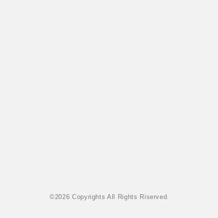
TYMER(タイマー)
UltrAspire(ウルトラスパイア)
XeroShoes（ゼロシューズ）
yamarokko(ヤマロッコ)
YAMAtune(ヤマチューン)
SALE(セール)
BananaGO
メンズ
©
2026 Copyrights All Rights Riserved.
レディース