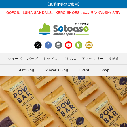
【夏季休暇のご案内】
OOFOS、LUNA SANDALS、XERO SHOES etc... サンダル新作入荷♪
シューズ
バッグ
トップス
ボトムス
アクセサリー
補給食
Staff Blog
Player’s Blog
Event
Shop
グローブ
Enemoti(エネモチ)
バックパック
ロングパンツ
サングラス
ランニングシューズ
シャツ
MEDA
かん)
アームカバー
HoneyAction(ハニーアクション)
ウエストポーチ
スカート
ライト
サンダル
インナー
POW 
ゲイター
KODA(コーダ)
ボトル・携帯カップ
PURE