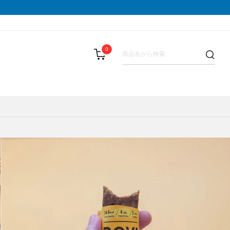
0
LIST(メダリスト)
スパッツ
その他
テーピング・サポーター
SAMURAI GEL(サムライジェル)
BAR(パウバー)
ストックポール
Shonai Special(ショウナイスペシャ
PALA(ピュアパラ)
その他
VESPA(ベスパ)