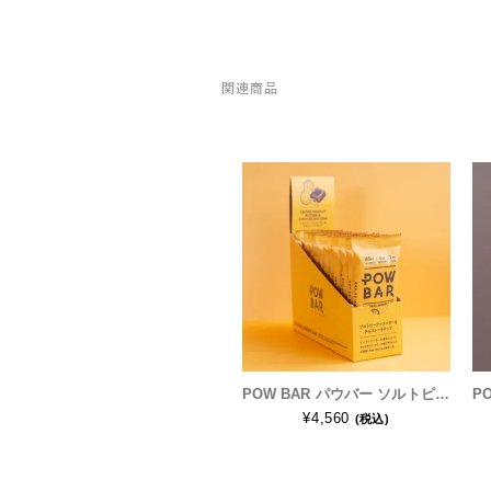
New-HALE(ニューハレ)
関連商品
NNORMAL(ノーマル)
NORTEC (ノルテック)
ODLO (オドロ )
OLENO(オレノ)
OMM(オリジナルマウンテンマラソン)
On Running(オンランニング)
POW BAR パウバー ソルトピーナッツバター＆チョコレートチップ(ナチュラルエナジーバー) 1箱(12本入)
¥4,560
(税込)
OOFOS (ウーフォス)
Outdoor Research (アウトドアリサーチ)