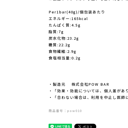
Per1bar(40g)/個包装あたり
エネルギー:165kcal
たんぱく質:4.5g
脂質:7g
炭水化物:23.2g
糖質:22.2g
食物繊維:2.9g
食塩相当量:0.2g
ェ
・製造元 株式会社POW BAR
・「効果・効能については、個人差があ
・「合わない場合は、利用を中止し医師
商品番号：pow010