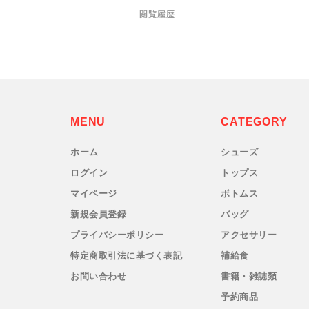
閲覧履歴
PaaGo WORKS(パーゴワークス)
patagonia(パタゴニア)
PRO-TEC(プロテック)
MENU
CATEGORY
R×L(アールエル)
ホーム
シューズ
ログイン
トップス
Rab(ラブ)
マイページ
ボトムス
ranor(ラナー)
新規会員登録
バッグ
プライバシーポリシー
アクセサリー
RAIDLIGHT(レイドライト)
特定商取引法に基づく表記
補給食
お問い合わせ
書籍・雑誌類
ROARK(ロアーク)
予約商品