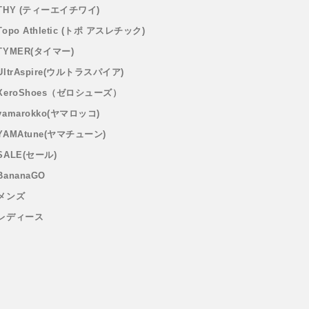
THY (ティーエイチワイ)
Topo Athletic (トポ アスレチック)
TYMER(タイマー)
UltrAspire(ウルトラスパイア)
XeroShoes（ゼロシューズ）
yamarokko(ヤマロッコ)
YAMAtune(ヤマチューン)
SALE(セール)
BananaGO
メンズ
レディース