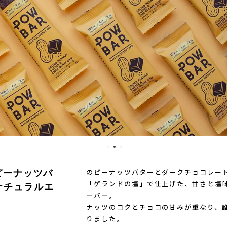
)
Mag-on(マグオン)
SAMUR
のピーナッツバターとダークチョコレー
トピーナッツバ
「ゲランドの塩」で仕上げた、甘さと塩
ナチュラルエ
ーバー。
ナッツのコクとチョコの甘みが重なり、
りました。