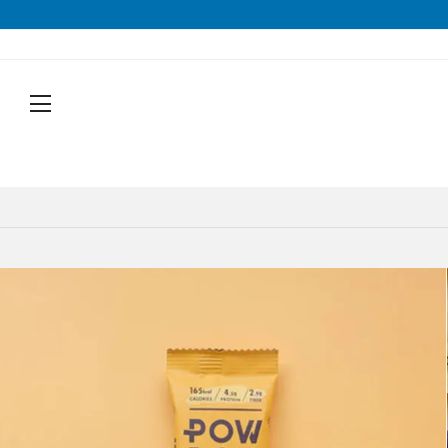
戻る
戻る
戻る
戻る
戻る
戻る
戻る
戻る
シューズから探す
トップスから探す
ボトムスから探す
バッグから探す
アクセサリーから探す
ブランドから探す
ブランドから探す
性別から探す
すべてを見る
すべてを見る
すべてを見る
すべてを見る
すべてを見る
すべてを見る
ALTRA(アルトラ)
メンズ
トレイルランニングシューズ
シェル・レインウェア
ショートパンツ
トレランザック
キャップ・ハット
ACTIVE YOHKAN(アクティブようかん)
Amazfit(アマズフィット)
レディース
ランニングシューズ
シャツ
ロングパンツ
バックパック
ソックス
ATHLETUNE(アスリチューン)
BAUERFEIND(バウアーファインド)
すべてを見る
すべてを見る
すべてを見る
すべてを見る
すべてを見る
すべてを見る
サンダル
インナー
スカート
ウエストポーチ
グローブ
BananaGO(バナナゴー)
CIELE(シエル)
トレイルランニングシューズ
トレランザック
シェル・レインウェア
ショートパンツ
キャップ・ハット
ACTIVE YOHKAN(アクティブよう
スパッツ
その他
アームカバー
Enemoti(エネモチ)
CHAORAS(チャオラス)
ゲイター
HoneyAction(ハニーアクション)
Clef(クレ)
ソックス
ATHLETUNE(アスリチューン)