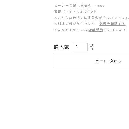
ZEN NUTRITION(ゼンニュートリション)
GONTEX(ゴンテックス)
メーカー希望小売価格：¥380
獲得ポイント：3ポイント
※こちらの価格には消費税が含まれています
カルノパワー
goodr(グダー)
※別途送料がかかります。
送料を確認する
※送料を抑えるなら
店舗受取
がおすすめ！
ジャパンエナジーフード
handson grip (ハンズオングリップ)
購入数
オレは摂取す
HOKA(ホカ)
ナガノトマト
Hydrapak(ハイドラパック)
ミドリ安全
injinji(インジンジ)
梅丹
INSTINCT(インスティンクト)
セット
Joe Nimble(ジョー ニンブル)
Lithe Apparel（ライテ アパレル）