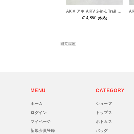
AKIV アキ AKIV 2-in-1 Trail Running Shorts Silver Logo Unisex | Inner Tight | Black メンズ・レディース ランニングパンツ
New-HALE(ニューハレ)
¥14,850
(税込)
NNORMAL(ノーマル)
NORTEC (ノルテック)
閲覧履歴
ODLO (オドロ )
OLENO(オレノ)
OMM(オリジナルマウンテンマラソン)
MENU
CATEGORY
On Running(オンランニング)
ホーム
シューズ
ログイン
トップス
OOFOS (ウーフォス)
マイページ
ボトムス
新規会員登録
バッグ
Outdoor Research (アウトドアリサーチ)