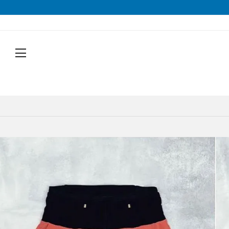
戻る
戻る
戻る
戻る
戻る
戻る
戻る
戻る
シューズから探す
トップスから探す
ボトムスから探す
バッグから探す
アクセサリーから探す
ブランドから探す
ブランドから探す
性別から探す
すべてを見る
すべてを見る
すべてを見る
すべてを見る
すべてを見る
すべてを見る
ALTRA(アルトラ)
メンズ
トレイルランニングシューズ
シェル・レインウェア
ショートパンツ
トレランザック
キャップ・ハット
ACTIVE YOHKAN(アクティブようかん)
Amazfit(アマズフィット)
レディース
ランニングシューズ
シャツ
ロングパンツ
バックパック
ソックス
ATHLETUNE(アスリチューン)
BAUERFEIND(バウアーファインド)
すべてを見る
すべてを見る
すべてを見る
すべてを見る
すべてを見る
すべてを見る
サンダル
インナー
スカート
ウエストポーチ
グローブ
BananaGO(バナナゴー)
CIELE(シエル)
トレイルランニングシューズ
トレランザック
シェル・レインウェア
ショートパンツ
キャップ・ハット
ACTIVE YOHKAN(アクティブよう
スパッツ
その他
アームカバー
Enemoti(エネモチ)
CHAORAS(チャオラス)
ゲイター
HoneyAction(ハニーアクション)
Clef(クレ)
ソックス
ATHLETUNE(アスリチューン)