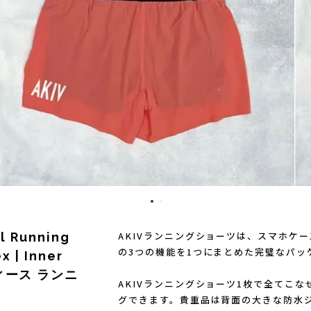
)
Mag-on(マグオン)
SAMUR
AKIVランニングショーツは、スマホケ
il Running
の3つの機能を1つにまとめた完璧なパッ
x | Inner
ディース ランニ
AKIVランニングショーツ1枚で全てこ
グできます。貴重品は背面の大きな防水