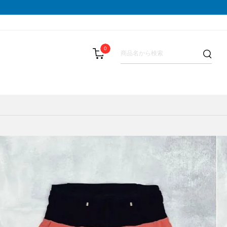
0
LIST(メダリスト)
スパッツ
その他
テーピング・サポーター
SAMURAI GEL(サムライジェル)
BAR(パウバー)
ストックポール
Shonai Special(ショウナイスペシャ
PALA(ピュアパラ)
その他
VESPA(ベスパ)