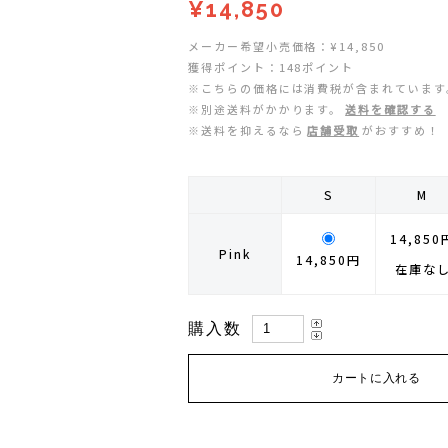
¥14,850
ZEN NUTRITION(ゼンニュートリション)
GONTEX(ゴンテックス)
メーカー希望小売価格：¥14,850
獲得ポイント：148ポイント
カルノパワー
goodr(グダー)
※こちらの価格には消費税が含まれています
※別途送料がかかります。
送料を確認する
ジャパンエナジーフード
handson grip (ハンズオングリップ)
※送料を抑えるなら
店舗受取
がおすすめ！
オレは摂取す
HOKA(ホカ)
S
M
ナガノトマト
Hydrapak(ハイドラパック)
14,850
Pink
14,850円
在庫な
ミドリ安全
injinji(インジンジ)
梅丹
INSTINCT(インスティンクト)
購入数
セット
Joe Nimble(ジョー ニンブル)
Lithe Apparel（ライテ アパレル）