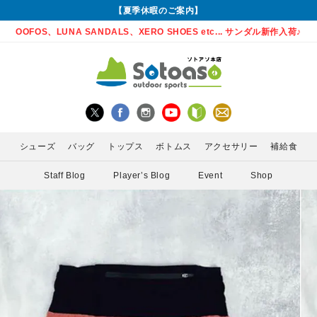
【夏季休暇のご案内】
OOFOS、LUNA SANDALS、XERO SHOES etc... サンダル新作入荷♪
シューズ
バッグ
トップス
ボトムス
アクセサリー
補給食
Staff Blog
Player’s Blog
Event
Shop
グローブ
Enemoti(エネモチ)
バックパック
ロングパンツ
サングラス
ランニングシューズ
シャツ
MEDA
かん)
アームカバー
HoneyAction(ハニーアクション)
ウエストポーチ
スカート
ライト
サンダル
インナー
POW 
ゲイター
KODA(コーダ)
ボトル・携帯カップ
PURE