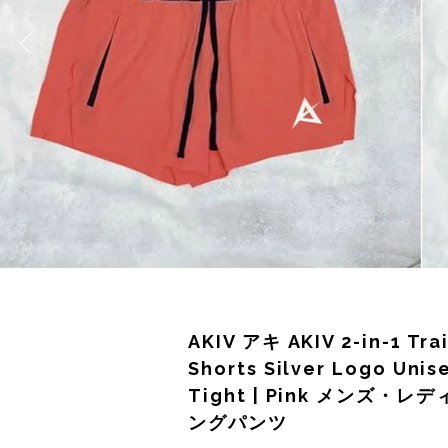
サングラス
KODA(コーダ)
Columbia・Montrail(コロンビア・モントレイル
BananaGO(バナナゴー)
ライト
Mag-on(マグオン)
COMPRESSPORT(コンプレスポーツ)
ボトル・携帯カップ
MEDALIST(メダリスト)
cotopaxi (コトパクシ)
テーピング・サポーター
POW BAR(パウバー)
DYNAFIT(ディナフィット)
ストックポール
PUREPALA(ピュアパラ)
ELDORESO(エルドレッソ)
その他
SAMURAICHARGE Pro
extremities (エクストリミティーズ)
SAMURAI GEL(サムライジェル)
FEELCAP(フィールキャップ)
AKIV アキ AKIV 2-in-1 Tra
Shonai Special(ショウナイスペシャル)
Feetures (フィーチャーズ)
Shorts Silver Logo Unise
Tight | Pink メンズ・レ
VESPA(ベスパ)
finetrack(ファイントラック)
ングパンツ