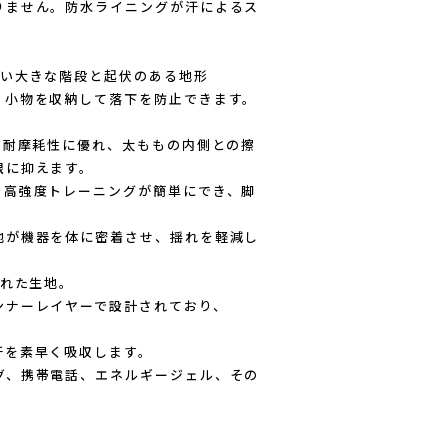
りません。防水ライニングが汗によるス
ない大きな階段と起伏のある地形
、小物を収納して落下を防止できます。
。耐摩耗性に優れ、太ももの内側との擦
限に抑えます。
、高強度トレーニングが簡単にでき、脚
地が機器を体に密着させ、揺れを軽減し
優れた生地。
ンナーレイヤーで設計されており、
汗を素早く吸収します。
グ、携帯電話、エネルギージェル、その