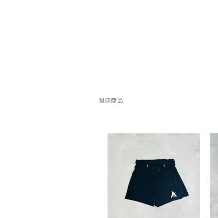
LUNA SANDALS(ルナサンダル)
MARSQUEST(マーズクエスト)
MERRELL(メレル)
milestone(マイルストーン)
関連商品
MMA(マウンテンマーシャルアーツ)
MOUNTAIN HARD WEAR(マウンテンハードウ
ア)
MYSTERY RANCH (ミステリーランチ)
New Era(ニューエラ)