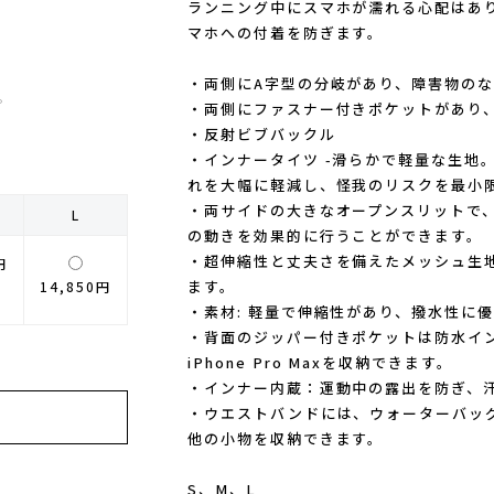
ランニング中にスマホが濡れる心配はあ
マホへの付着を防ぎます。
・両側にA字型の分岐があり、障害物の
。
・両側にファスナー付きポケットがあり
・反射ビブバックル
・インナータイツ -滑らかで軽量な生地
れを大幅に軽減し、怪我のリスクを最小
・両サイドの大きなオープンスリットで
L
の動きを効果的に行うことができます。
・超伸縮性と丈夫さを備えたメッシュ生
円
ます。
14,850円
し
・素材: 軽量で伸縮性があり、撥水性に
・背面のジッパー付きポケットは防水イ
iPhone Pro Maxを収納できます。
・インナー内蔵：運動中の露出を防ぎ、
・ウエストバンドには、ウォーターバッ
他の小物を収納できます。
S、M、L