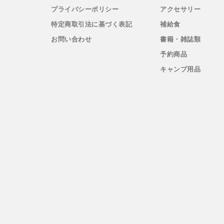
プライバシーポリシー
アクセサリー
PaaGo WORKS(パーゴワークス)
特定商取引法に基づく表記
補給食
お問い合わせ
書籍・雑誌類
patagonia(パタゴニア)
予約商品
キャンプ用品
PRO-TEC(プロテック)
R×L(アールエル)
Rab(ラブ)
ranor(ラナー)
RAIDLIGHT(レイドライト)
ROARK(ロアーク)