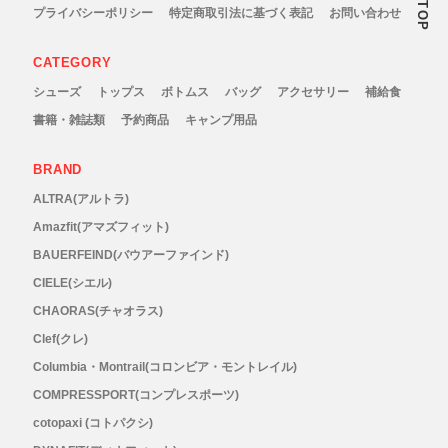
TOP
プライバシーポリシー
特定商取引法に基づく表記
お問い合わせ
Outdoor Research (アウトドアリサーチ)
CATEGORY
PaaGo WORKS(パーゴワークス)
シューズ
トップス
ボトムス
バッグ
アクセサリー
補給食
書籍・雑誌類
予約商品
キャンプ用品
patagonia(パタゴニア)
BRAND
PRO-TEC(プロテック)
ALTRA(アルトラ)
Amazfit(アマズフィット)
R×L(アールエル)
BAUERFEIND(バウアーファインド)
Rab(ラブ)
CIELE(シエル)
CHAORAS(チャオラス)
ranor(ラナー)
Clef(クレ)
Columbia・Montrail(コロンビア・モントレイル)
RAIDLIGHT(レイドライト)
COMPRESSPORT(コンプレスポーツ)
cotopaxi (コトパクシ)
ROARK(ロアーク)