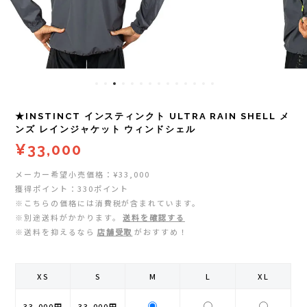
レイル)
ライト
Mag-on(マグオン)
COMPRESSPORT(コンプレスポーツ)
ボトル・携帯カップ
MEDALIST(メダリスト)
cotopaxi (コトパクシ)
テーピング・サポーター
POW BAR(パウバー)
★INSTINCT インスティンクト ULTRA RAIN SHELL メ
DYNAFIT(ディナフィット)
ストックポール
PUREPALA(ピュアパラ)
ンズ レインジャケット ウィンドシェル
¥33,000
ELDORESO(エルドレッソ)
その他
SAMURAICHARGE Pro
メーカー希望小売価格：¥33,000
獲得ポイント：330ポイント
extremities (エクストリミティーズ)
SAMURAI GEL(サムライジェル)
※こちらの価格には消費税が含まれています。
※別途送料がかかります。
送料を確認する
FEELCAP(フィールキャップ)
※送料を抑えるなら
店舗受取
がおすすめ！
Shonai Special(ショウナイスペシャル)
Feetures (フィーチャーズ)
VESPA(ベスパ)
XS
S
M
L
XL
finetrack(ファイントラック)
ZEN NUTRITION(ゼンニュートリション)
33,000円
33,000円