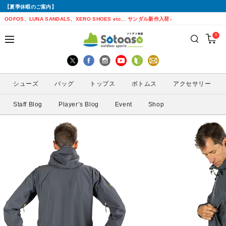
【夏季休暇のご案内】
戻る
戻る
戻る
戻る
戻る
戻る
戻る
戻る
OOFOS、LUNA SANDALS、XERO SHOES etc... サンダル新作入荷♪
0
シューズから探す
トップスから探す
ボトムスから探す
バッグから探す
アクセサリーから探す
ブランドから探す
ブランドから探す
性別から探す
すべてを見る
すべてを見る
すべてを見る
すべてを見る
すべてを見る
すべてを見る
ALTRA(アルトラ)
メンズ
シューズ
バッグ
トップス
ボトムス
アクセサリー
トレイルランニングシューズ
シェル・レインウェア
ショートパンツ
トレランザック
キャップ・ハット
ACTIVE YOHKAN(アクティブようかん)
Amazfit(アマズフィット)
レディース
Staff Blog
Player’s Blog
Event
Shop
ランニングシューズ
シャツ
ロングパンツ
バックパック
ソックス
ATHLETUNE(アスリチューン)
BAUERFEIND(バウアーファインド)
サンダル
インナー
スカート
ウエストポーチ
グローブ
BananaGO(バナナゴー)
CIELE(シエル)
スパッツ
その他
アームカバー
Enemoti(エネモチ)
CHAORAS(チャオラス)
ゲイター
HoneyAction(ハニーアクション)
Clef(クレ)
サングラス
KODA(コーダ)
Columbia・Montrail(コロンビア・モント