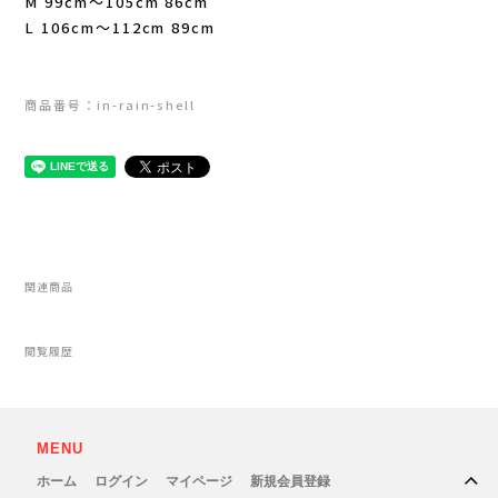
M 99cm～105cm 86cm
New Era(ニューエラ)
L 106cm～112cm 89cm
New-HALE(ニューハレ)
商品番号：in-rain-shell
NNORMAL(ノーマル)
NORTEC (ノルテック)
ODLO (オドロ )
関連商品
OLENO(オレノ)
閲覧履歴
OMM(オリジナルマウンテンマラソン)
On Running(オンランニング)
MENU
OOFOS (ウーフォス)
ホーム
ログイン
マイページ
新規会員登録