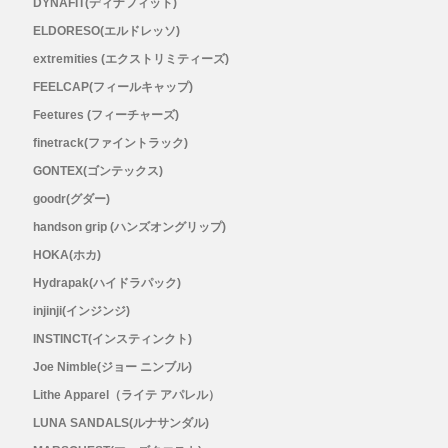
DYNAFIT(ディナフィット)
ELDORESO(エルドレッソ)
RYOGEN(リョウゲン)
extremities (エクストリミティーズ)
SALOMON(サロモン)
FEELCAP(フィールキャップ)
Feetures (フィーチャーズ)
Simply Wonderful(シンプリーワンダフル)
finetrack(ファイントラック)
GONTEX(ゴンテックス)
STAMP RUN & CO (スタンプ ランアンド
goodr(グダー)
handson grip (ハンズオングリップ)
コー)
HOKA(ホカ)
Hydrapak(ハイドラパック)
STATIC(スタティック)
injinji(インジンジ)
INSTINCT(インスティンクト)
THE NORTH FACE(ノースフェイス)
Joe Nimble(ジョー ニンブル)
TETON BROS(ティートンブロス)
Lithe Apparel（ライテ アパレル）
LUNA SANDALS(ルナサンダル)
THY (ティーエイチワイ)