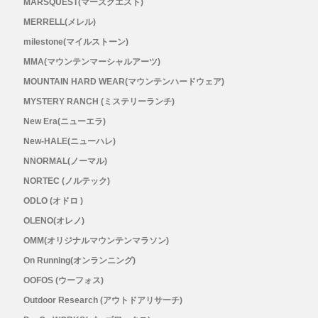
MARSQUEST(マーズクエスト)
MERRELL(メレル)
Topo Athletic (トポ アスレチック)
milestone(マイルストーン)
MMA(マウンテンマーシャルアーツ)
TYMER(タイマー)
MOUNTAIN HARD WEAR(マウンテンハードウェア)
MYSTERY RANCH (ミステリーランチ)
UltrAspire(ウルトラスパイア)
New Era(ニューエラ)
XeroShoes（ゼロシューズ）
New-HALE(ニューハレ)
NNORMAL(ノーマル)
yamarokko(ヤマロッコ)
NORTEC (ノルテック)
ODLO (オドロ )
YAMAtune(ヤマチューン)
OLENO(オレノ)
OMM(オリジナルマウンテンマラソン)
SALE(セール)
On Running(オンランニング)
OOFOS (ウーフォス)
BananaGO
Outdoor Research (アウトドアリサーチ)