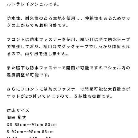
Lithe Apparel（ライテ アパレル）
ルトラレインシェルです。
LUNA SANDALS(ルナサンダル)
防水性、耐久性のある生地を使用し、伸縮性もあるためザッ
クの上からでも着用可能です。
MARSQUEST(マーズクエスト)
フロントは防水ファスナーを使用、縫い目は全て防水テープ
で補強しており、袖口はマジックテープでしっかり閉められ
MERRELL(メレル)
るので、雨や風を通しません。
milestone(マイルストーン)
また脇下も防水ファスナーで開閉が可能ですのでシェル内の
温度調整が可能です。
MMA(マウンテンマーシャルアーツ)
さらにフロントには防水ファスナーで開閉可能な大容量のポ
MOUNTAIN HARD WEAR(マウンテンハー
ケットが2つ付いていますので、収納性も抜群です。
対応サイズ
ドウェア)
胸囲 裄丈
XS 85cm～91cm 80cm
MYSTERY RANCH (ミステリーランチ)
S 92cm～98cm 83cm