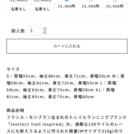
33,000円
33,000円
33,000円
在庫なし
在庫なし
GONTEX(ゴンテックス)
カルノパワー
goodr(グダー)
ジャパンエナジーフード
購入数
handson grip (ハンズオングリップ)
オレは摂取す
HOKA(ホカ)
ナガノトマト
サイズ
Hydrapak(ハイドラパック)
ミドリ安全
S：肩幅55cm、袖丈60cm、身丈71cm、身幅50cm M：肩
幅56cm、袖丈61cm、身丈72cm、身幅55cm L：肩幅
injinji(インジンジ)
58cm、袖丈62cm、身丈73cm、身幅58cm XL：肩幅
梅丹
61cm、袖丈63cm、身丈75cm、身幅60cm
INSTINCT(インスティンクト)
セット
商品説明
フランス・モンブラン生まれのトレイルランニングブランド
Joe Nimble(ジョー ニンブル)
「instinct trail inspired」の、過酷な100マイルのレー
スにも耐えうるように作られた軽量(Mサイズで210g)のウ