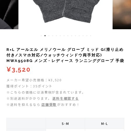
レイル)
ライト
Mag-on(マグオン)
COMPRESSPORT(コンプレスポーツ)
ボトル・携帯カップ
MEDALIST(メダリスト)
cotopaxi (コトパクシ)
テーピング・サポーター
POW BAR(パウバー)
R×L アールエル メリノウール グローブ ミッド G(滑り止め
DYNAFIT(ディナフィット)
ストックポール
PUREPALA(ピュアパラ)
付き/スマホ対応/ウォッチウィンドウ両手対応)
MWA9508G メンズ・レディース ランニンググローブ 手袋
¥3,520
ELDORESO(エルドレッソ)
その他
SAMURAICHARGE Pro
メーカー希望小売価格：¥3,520
extremities (エクストリミティーズ)
SAMURAI GEL(サムライジェル)
獲得ポイント：35ポイント
※こちらの価格には消費税が含まれています。
※別途送料がかかります。
送料を確認する
FEELCAP(フィールキャップ)
Shonai Special(ショウナイスペシャル)
※送料を抑えるなら
店舗受取
がおすすめ！
Feetures (フィーチャーズ)
VESPA(ベスパ)
S-M
M-L
finetrack(ファイントラック)
ZEN NUTRITION(ゼンニュートリション)