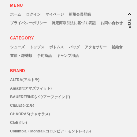
MENU
Topo Athletic (トポ アスレチック)
ホーム
ログイン
マイページ
新規会員登録
TOP
プライバシーポリシー
特定商取引法に基づく表記
お問い合わせ
TYMER(タイマー)
CATEGORY
UltrAspire(ウルトラスパイア)
シューズ
トップス
ボトムス
バッグ
アクセサリー
補給食
書籍・雑誌類
予約商品
キャンプ用品
XeroShoes（ゼロシューズ）
BRAND
yamarokko(ヤマロッコ)
ALTRA(アルトラ)
Amazfit(アマズフィット)
YAMAtune(ヤマチューン)
BAUERFEIND(バウアーファインド)
CIELE(シエル)
SALE(セール)
CHAORAS(チャオラス)
Clef(クレ)
BananaGO
Columbia・Montrail(コロンビア・モントレイル)