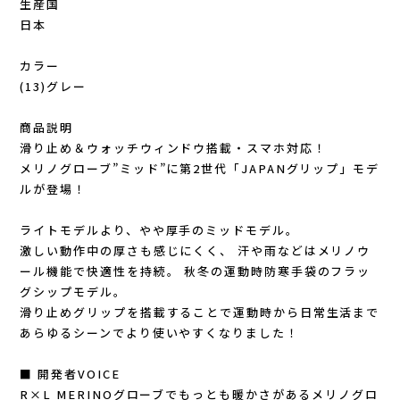
Lithe Apparel（ライテ アパレル）
生産国
日本
LUNA SANDALS(ルナサンダル)
カラー
(13)グレー
MARSQUEST(マーズクエスト)
商品説明
MERRELL(メレル)
滑り止め＆ウォッチウィンドウ搭載・スマホ対応！
メリノグローブ”ミッド”に第2世代「JAPANグリップ」モデ
milestone(マイルストーン)
ルが登場！
ライトモデルより、やや厚手のミッドモデル。
MMA(マウンテンマーシャルアーツ)
激しい動作中の厚さも感じにくく、 汗や雨などはメリノウ
ール機能で快適性を持続。 秋冬の運動時防寒手袋のフラッ
MOUNTAIN HARD WEAR(マウンテンハー
グシップモデル。
滑り止めグリップを搭載することで運動時から日常生活まで
ドウェア)
あらゆるシーンでより使いやすくなりました！
MYSTERY RANCH (ミステリーランチ)
■ 開発者VOICE
R×L MERINOグローブでもっとも暖かさがあるメリノグロ