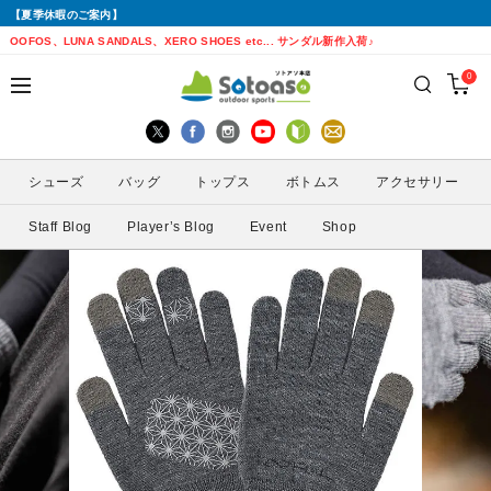
【夏季休暇のご案内】
戻る
戻る
戻る
戻る
戻る
戻る
戻る
戻る
OOFOS、LUNA SANDALS、XERO SHOES etc... サンダル新作入荷♪
0
シューズから探す
トップスから探す
ボトムスから探す
バッグから探す
アクセサリーから探す
ブランドから探す
ブランドから探す
性別から探す
すべてを見る
すべてを見る
すべてを見る
すべてを見る
すべてを見る
すべてを見る
ALTRA(アルトラ)
メンズ
シューズ
バッグ
トップス
ボトムス
アクセサリー
トレイルランニングシューズ
シェル・レインウェア
ショートパンツ
トレランザック
キャップ・ハット
ACTIVE YOHKAN(アクティブようかん)
Amazfit(アマズフィット)
レディース
Staff Blog
Player’s Blog
Event
Shop
ランニングシューズ
シャツ
ロングパンツ
バックパック
ソックス
ATHLETUNE(アスリチューン)
BAUERFEIND(バウアーファインド)
サンダル
インナー
スカート
ウエストポーチ
グローブ
BananaGO(バナナゴー)
CIELE(シエル)
スパッツ
その他
アームカバー
Enemoti(エネモチ)
CHAORAS(チャオラス)
ゲイター
HoneyAction(ハニーアクション)
Clef(クレ)
サングラス
KODA(コーダ)
Columbia・Montrail(コロンビア・モント