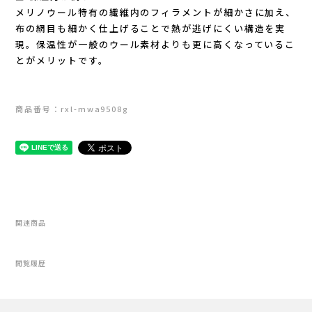
メリノウール特有の繊維内のフィラメントが細かさに加え、
RYOGEN(リョウゲン)
布の網目も細かく仕上げることで熱が逃げにくい構造を実
現。保温性が一般のウール素材よりも更に高くなっているこ
とがメリットです。
SALOMON(サロモン)
Simply Wonderful(シンプリーワンダフル)
商品番号：rxl-mwa9508g
STAMP RUN & CO (スタンプ ランアンド
コー)
STATIC(スタティック)
関連商品
THE NORTH FACE(ノースフェイス)
閲覧履歴
TETON BROS(ティートンブロス)
THY (ティーエイチワイ)