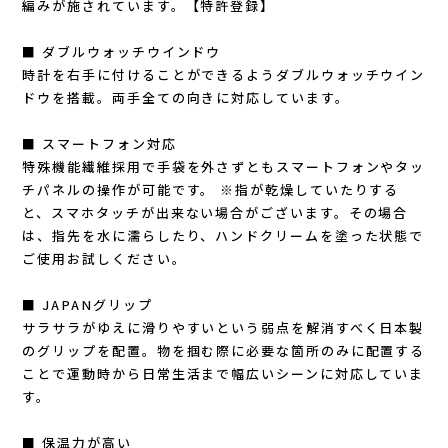
編みが施されています。【特許登録】
Outdoor Research (アウトドアリサーチ)
■ ダブルウォッチウインドウ
時計を右手に付けることができるようダブルウォッチウイン
PaaGo WORKS(パーゴワークス)
ドウを搭載。両手全ての向きに対応しています。
patagonia(パタゴニア)
■ スマートフォン対応
特殊機能繊維採用で手袋を外さずともスマートフォンやタッ
PRO-TEC(プロテック)
チパネルの操作が可能です。 ※指が乾燥していたりする
と、スマホタッチが出来ない場合がございます。その場合
R×L(アールエル)
は、指先を水に濡らしたり、ハンドクリームを塗った状態で
ご使用お試しください。
Rab(ラブ)
■ JAPANグリップ
サラサラがゆえに滑りやすいという弱点を解消すべく日本製
ranor(ラナー)
のグリップを配置。物を掴む際に必要な箇所のみに配置する
ことで運動時から日常生活まで幅広いシーンに対応していま
RAIDLIGHT(レイドライト)
す。
ROARK(ロアーク)
■ 保温力が高い