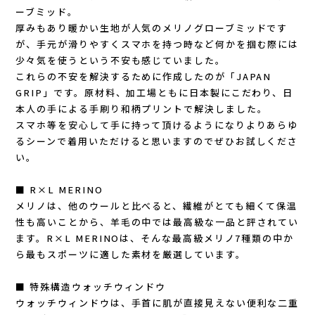
New Era(ニューエラ)
ーブミッド。
厚みもあり暖かい生地が人気のメリノグローブミッドです
が、手元が滑りやすくスマホを持つ時など何かを掴む際には
New-HALE(ニューハレ)
少々気を使うという不安も感じていました。
これらの不安を解決するために作成したのが「JAPAN
NNORMAL(ノーマル)
GRIP」です。原材料、加工場ともに日本製にこだわり、日
本人の手による手刷り和柄プリントで解決しました。
NORTEC (ノルテック)
スマホ等を安心して手に持って頂けるようになりよりあらゆ
るシーンで着用いただけると思いますのでぜひお試しくださ
ODLO (オドロ )
い。
OLENO(オレノ)
■ R×L MERINO
メリノは、他のウールと比べると、繊維がとても細くて保温
性も高いことから、羊毛の中では最高級な一品と評されてい
OMM(オリジナルマウンテンマラソン)
ます。R×L MERINOは、そんな最高級メリノ7種類の中か
ら最もスポーツに適した素材を厳選しています。
On Running(オンランニング)
■ 特殊構造ウォッチウィンドウ
OOFOS (ウーフォス)
ウォッチウィンドウは、手首に肌が直接見えない便利な二重