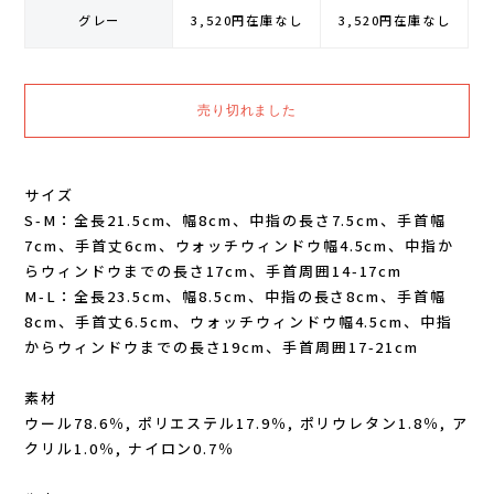
グレー
3,520円
在庫なし
3,520円
在庫なし
GONTEX(ゴンテックス)
カルノパワー
goodr(グダー)
ジャパンエナジーフード
handson grip (ハンズオングリップ)
オレは摂取す
サイズ
HOKA(ホカ)
ナガノトマト
S-M：全長21.5cm、幅8cm、中指の長さ7.5cm、手首幅
7cm、手首丈6cm、ウォッチウィンドウ幅4.5cm、中指か
らウィンドウまでの長さ17cm、手首周囲14-17cm
Hydrapak(ハイドラパック)
ミドリ安全
M-L：全長23.5cm、幅8.5cm、中指の長さ8cm、手首幅
8cm、手首丈6.5cm、ウォッチウィンドウ幅4.5cm、中指
injinji(インジンジ)
梅丹
からウィンドウまでの長さ19cm、手首周囲17-21cm
INSTINCT(インスティンクト)
セット
素材
ウール78.6％, ポリエステル17.9％, ポリウレタン1.8％, ア
Joe Nimble(ジョー ニンブル)
クリル1.0％, ナイロン0.7％