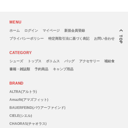
Outdoor Research (アウトドアリサーチ)
PaaGo WORKS(パーゴワークス)
MENU
ホーム
ログイン
マイページ
新規会員登録
patagonia(パタゴニア)
TOP
プライバシーポリシー
特定商取引法に基づく表記
お問い合わせ
PRO-TEC(プロテック)
CATEGORY
シューズ
トップス
ボトムス
バッグ
アクセサリー
補給食
R×L(アールエル)
書籍・雑誌類
予約商品
キャンプ用品
Rab(ラブ)
BRAND
ALTRA(アルトラ)
ranor(ラナー)
Amazfit(アマズフィット)
BAUERFEIND(バウアーファインド)
RAIDLIGHT(レイドライト)
CIELE(シエル)
ROARK(ロアーク)
CHAORAS(チャオラス)