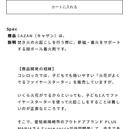
GONTEX(ゴンテックス)
カルノパワー
goodr(グダー)
ジャパンエナジーフード
Spec
商品
CAZAN（キャザン）は、
handson grip (ハンズオングリップ)
説明
焚き火の火起こしを行う際に、薪組・着火をサポート
オレは摂取す
する段ボール着火剤です。
HOKA(ホカ)
ナガノトマト
【商品開発の経緯】
Hydrapak(ハイドラパック)
ミドリ安全
コレロッカでは、子どもでも扱いやすい「火花がよく
でるファイヤースターター」を販売していますが、
injinji(インジンジ)
梅丹
いくら火花がでるからといっても、子ども1人でファ
INSTINCT(インスティンクト)
セット
イヤースターターを使って火起こしをすることは難し
いのが正直なところです。
Joe Nimble(ジョー ニンブル)
そこで、愛知県岡崎市のアウトドアブランド PLUS
MANIAさんとcore roccaが共同開発して、今まであ