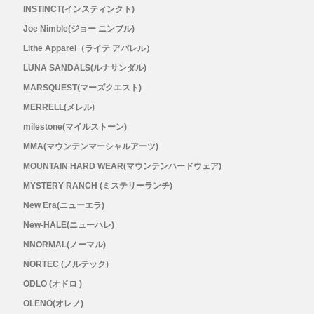
INSTINCT(インスティンクト)
Joe Nimble(ジョー ニンブル)
Topo Athletic (トポ アスレチック)
Lithe Apparel（ライテ アパレル）
TYMER(タイマー)
LUNA SANDALS(ルナサンダル)
MARSQUEST(マーズクエスト)
UltrAspire(ウルトラスパイア)
MERRELL(メレル)
milestone(マイルストーン)
XeroShoes（ゼロシューズ）
MMA(マウンテンマーシャルアーツ)
MOUNTAIN HARD WEAR(マウンテンハードウェア)
yamarokko(ヤマロッコ)
MYSTERY RANCH (ミステリーランチ)
New Era(ニューエラ)
YAMAtune(ヤマチューン)
New-HALE(ニューハレ)
NNORMAL(ノーマル)
SALE(セール)
NORTEC (ノルテック)
BananaGO
ODLO (オドロ )
OLENO(オレノ)