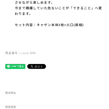
させながら楽しめます。
New Era(ニューエラ)
今まで躊躇していた危ないことが「できること」へ変
わります。
New-HALE(ニューハレ)
セット内容：キャザン本体3枚+火口(麻紐)
NNORMAL(ノーマル)
NORTEC (ノルテック)
#-1000
ODLO (オドロ )
商品番号：core-004
OLENO(オレノ)
OMM(オリジナルマウンテンマラソン)
On Running(オンランニング)
関連商品
OOFOS (ウーフォス)
閲覧履歴