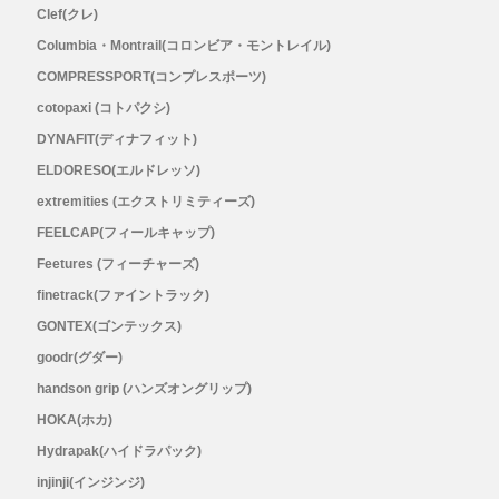
Clef(クレ)
RYOGEN(リョウゲン)
Columbia・Montrail(コロンビア・モントレイル)
COMPRESSPORT(コンプレスポーツ)
SALOMON(サロモン)
cotopaxi (コトパクシ)
DYNAFIT(ディナフィット)
Simply Wonderful(シンプリーワンダフル)
ELDORESO(エルドレッソ)
extremities (エクストリミティーズ)
STAMP RUN & CO (スタンプ ランアンド
FEELCAP(フィールキャップ)
コー)
Feetures (フィーチャーズ)
finetrack(ファイントラック)
STATIC(スタティック)
GONTEX(ゴンテックス)
goodr(グダー)
THE NORTH FACE(ノースフェイス)
handson grip (ハンズオングリップ)
HOKA(ホカ)
TETON BROS(ティートンブロス)
Hydrapak(ハイドラパック)
injinji(インジンジ)
THY (ティーエイチワイ)