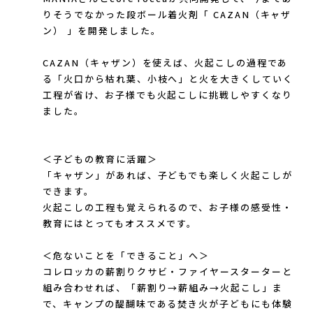
Lithe Apparel（ライテ アパレル）
りそうでなかった段ボール着火剤「 CAZAN（キャザ
ン） 」を開発しました。
LUNA SANDALS(ルナサンダル)
CAZAN（キャザン）を使えば、火起こしの過程であ
MARSQUEST(マーズクエスト)
る「火口から枯れ葉、小枝へ」と火を大きくしていく
工程が省け、お子様でも火起こしに挑戦しやすくなり
MERRELL(メレル)
ました。
milestone(マイルストーン)
＜子どもの教育に活躍＞
「キャザン」があれば、子どもでも楽しく火起こしが
MMA(マウンテンマーシャルアーツ)
できます。
火起こしの工程も覚えられるので、お子様の感受性・
MOUNTAIN HARD WEAR(マウンテンハー
教育にはとってもオススメです。
ドウェア)
＜危ないことを「できること」へ＞
コレロッカの薪割りクサビ・ファイヤースターターと
MYSTERY RANCH (ミステリーランチ)
組み合わせれば、「薪割り→薪組み→火起こし」ま
で、キャンプの醍醐味である焚き火が子どもにも体験