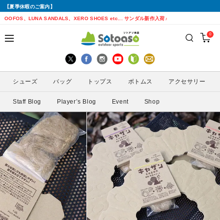
【夏季休暇のご案内】
戻る
戻る
戻る
戻る
戻る
戻る
戻る
戻る
OOFOS、LUNA SANDALS、XERO SHOES etc... サンダル新作入荷♪
0
シューズから探す
トップスから探す
ボトムスから探す
バッグから探す
アクセサリーから探す
ブランドから探す
ブランドから探す
性別から探す
すべてを見る
すべてを見る
すべてを見る
すべてを見る
すべてを見る
すべてを見る
ALTRA(アルトラ)
メンズ
シューズ
バッグ
トップス
ボトムス
アクセサリー
トレイルランニングシューズ
シェル・レインウェア
ショートパンツ
トレランザック
キャップ・ハット
ACTIVE YOHKAN(アクティブようかん)
Amazfit(アマズフィット)
レディース
Staff Blog
Player’s Blog
Event
Shop
ランニングシューズ
シャツ
ロングパンツ
バックパック
ソックス
ATHLETUNE(アスリチューン)
BAUERFEIND(バウアーファインド)
サンダル
インナー
スカート
ウエストポーチ
グローブ
BananaGO(バナナゴー)
CIELE(シエル)
スパッツ
その他
アームカバー
Enemoti(エネモチ)
CHAORAS(チャオラス)
ゲイター
HoneyAction(ハニーアクション)
Clef(クレ)
サングラス
KODA(コーダ)
Columbia・Montrail(コロンビア・モント