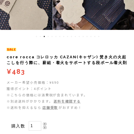
レイル)
ライト
Mag-on(マグオン)
COMPRESSPORT(コンプレスポーツ)
ボトル・携帯カップ
MEDALIST(メダリスト)
cotopaxi (コトパクシ)
テーピング・サポーター
POW BAR(パウバー)
DYNAFIT(ディナフィット)
ストックポール
PUREPALA(ピュアパラ)
core rocca コレロッカ CAZAN(キャザン) 焚き火の火起
こしを行う際に、薪組・着火をサポートする段ボール着火剤
¥483
ELDORESO(エルドレッソ)
その他
SAMURAICHARGE Pro
メーカー希望小売価格：¥690
extremities (エクストリミティーズ)
SAMURAI GEL(サムライジェル)
獲得ポイント：4ポイント
※こちらの価格には消費税が含まれています。
FEELCAP(フィールキャップ)
※別途送料がかかります。
送料を確認する
Shonai Special(ショウナイスペシャル)
※送料を抑えるなら
店舗受取
がおすすめ！
Feetures (フィーチャーズ)
VESPA(ベスパ)
購入数
finetrack(ファイントラック)
ZEN NUTRITION(ゼンニュートリション)