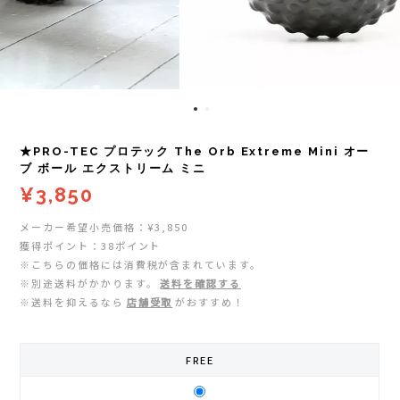
レイル)
ライト
Mag-on(マグオン)
COMPRESSPORT(コンプレスポーツ)
ボトル・携帯カップ
MEDALIST(メダリスト)
cotopaxi (コトパクシ)
テーピング・サポーター
POW BAR(パウバー)
★PRO-TEC プロテック The Orb Extreme Mini オー
DYNAFIT(ディナフィット)
ストックポール
PUREPALA(ピュアパラ)
ブ ボール エクストリーム ミニ
¥3,850
ELDORESO(エルドレッソ)
その他
SAMURAICHARGE Pro
メーカー希望小売価格：¥3,850
獲得ポイント：38ポイント
extremities (エクストリミティーズ)
SAMURAI GEL(サムライジェル)
※こちらの価格には消費税が含まれています。
※別途送料がかかります。
送料を確認する
FEELCAP(フィールキャップ)
※送料を抑えるなら
店舗受取
がおすすめ！
Shonai Special(ショウナイスペシャル)
Feetures (フィーチャーズ)
VESPA(ベスパ)
FREE
finetrack(ファイントラック)
ZEN NUTRITION(ゼンニュートリション)