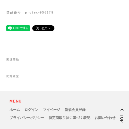
Lithe Apparel（ライテ アパレル）
商品番号：protec-956178
LUNA SANDALS(ルナサンダル)
MARSQUEST(マーズクエスト)
MERRELL(メレル)
関連商品
milestone(マイルストーン)
MMA(マウンテンマーシャルアーツ)
閲覧履歴
MOUNTAIN HARD WEAR(マウンテンハー
MENU
ドウェア)
ホーム
ログイン
マイページ
新規会員登録
TOP
プライバシーポリシー
特定商取引法に基づく表記
お問い合わせ
MYSTERY RANCH (ミステリーランチ)