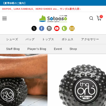
【夏季休暇のご案内】
戻る
戻る
戻る
戻る
戻る
戻る
戻る
戻る
OOFOS、LUNA SANDALS、XERO SHOES etc... サンダル新作入荷♪
0
シューズから探す
トップスから探す
ボトムスから探す
バッグから探す
アクセサリーから探す
ブランドから探す
ブランドから探す
性別から探す
すべてを見る
すべてを見る
すべてを見る
すべてを見る
すべてを見る
すべてを見る
ALTRA(アルトラ)
メンズ
シューズ
バッグ
トップス
ボトムス
アクセサリー
トレイルランニングシューズ
シェル・レインウェア
ショートパンツ
トレランザック
キャップ・ハット
ACTIVE YOHKAN(アクティブようかん)
Amazfit(アマズフィット)
レディース
Staff Blog
Player’s Blog
Event
Shop
ランニングシューズ
シャツ
ロングパンツ
バックパック
ソックス
ATHLETUNE(アスリチューン)
BAUERFEIND(バウアーファインド)
サンダル
インナー
スカート
ウエストポーチ
グローブ
BananaGO(バナナゴー)
CIELE(シエル)
スパッツ
その他
アームカバー
Enemoti(エネモチ)
CHAORAS(チャオラス)
ゲイター
HoneyAction(ハニーアクション)
Clef(クレ)
サングラス
KODA(コーダ)
Columbia・Montrail(コロンビア・モント