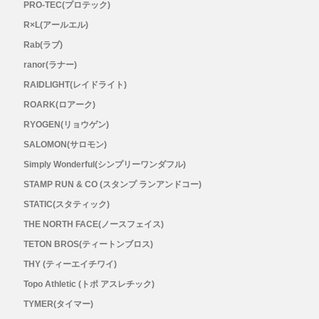
PRO-TEC(プロテック)
R×L(アールエル)
Topo Athletic (トポ アスレチック)
Rab(ラブ)
ranor(ラナー)
TYMER(タイマー)
RAIDLIGHT(レイドライト)
UltrAspire(ウルトラスパイア)
ROARK(ロアーク)
RYOGEN(リョウゲン)
XeroShoes（ゼロシューズ）
SALOMON(サロモン)
Simply Wonderful(シンプリーワンダフル)
yamarokko(ヤマロッコ)
STAMP RUN & CO (スタンプ ランアンドコー)
STATIC(スタティック)
YAMAtune(ヤマチューン)
THE NORTH FACE(ノースフェイス)
TETON BROS(ティートンブロス)
SALE(セール)
THY (ティーエイチワイ)
Topo Athletic (トポ アスレチック)
BananaGO
TYMER(タイマー)