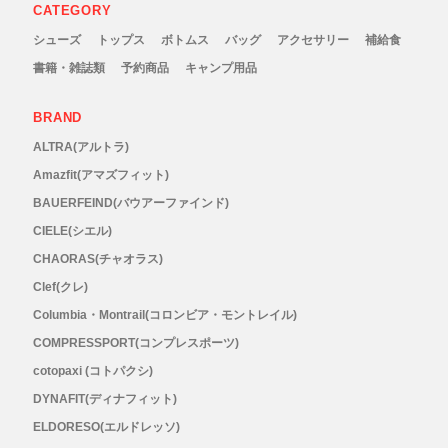
CATEGORY
New Era(ニューエラ)
シューズ
トップス
ボトムス
バッグ
アクセサリー
補給食
New-HALE(ニューハレ)
書籍・雑誌類
予約商品
キャンプ用品
NNORMAL(ノーマル)
BRAND
ALTRA(アルトラ)
NORTEC (ノルテック)
Amazfit(アマズフィット)
BAUERFEIND(バウアーファインド)
ODLO (オドロ )
CIELE(シエル)
CHAORAS(チャオラス)
OLENO(オレノ)
Clef(クレ)
Columbia・Montrail(コロンビア・モントレイル)
OMM(オリジナルマウンテンマラソン)
COMPRESSPORT(コンプレスポーツ)
On Running(オンランニング)
cotopaxi (コトパクシ)
DYNAFIT(ディナフィット)
OOFOS (ウーフォス)
ELDORESO(エルドレッソ)