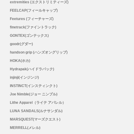
extremities (エクストリミティーズ)
Outdoor Research (アウトドアリサーチ)
FEELCAP(フィールキャップ)
Feetures (フィーチャーズ)
PaaGo WORKS(パーゴワークス)
finetrack(ファイントラック)
GONTEX(ゴンテックス)
patagonia(パタゴニア)
goodr(グダー)
handson grip (ハンズオングリップ)
PRO-TEC(プロテック)
HOKA(ホカ)
R×L(アールエル)
Hydrapak(ハイドラパック)
injinji(インジンジ)
Rab(ラブ)
INSTINCT(インスティンクト)
Joe Nimble(ジョー ニンブル)
ranor(ラナー)
Lithe Apparel（ライテ アパレル）
LUNA SANDALS(ルナサンダル)
RAIDLIGHT(レイドライト)
MARSQUEST(マーズクエスト)
MERRELL(メレル)
ROARK(ロアーク)