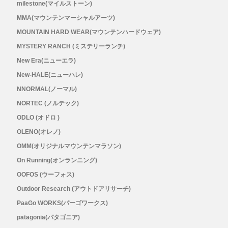
milestone(マイルストーン)
RYOGEN(リョウゲン)
MMA(マウンテンマーシャルアーツ)
MOUNTAIN HARD WEAR(マウンテンハードウェア)
SALOMON(サロモン)
MYSTERY RANCH (ミステリーランチ)
New Era(ニューエラ)
Simply Wonderful(シンプリーワンダフル)
New-HALE(ニューハレ)
NNORMAL(ノーマル)
STAMP RUN & CO (スタンプ ランアンド
NORTEC (ノルテック)
ODLO (オドロ )
コー)
OLENO(オレノ)
OMM(オリジナルマウンテンマラソン)
STATIC(スタティック)
On Running(オンランニング)
THE NORTH FACE(ノースフェイス)
OOFOS (ウーフォス)
Outdoor Research (アウトドアリサーチ)
TETON BROS(ティートンブロス)
PaaGo WORKS(パーゴワークス)
patagonia(パタゴニア)
THY (ティーエイチワイ)