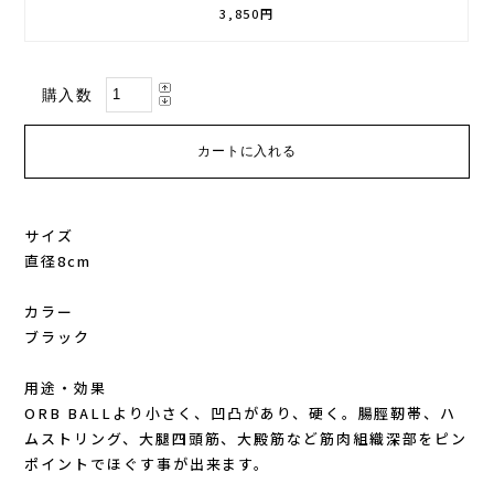
3,850円
GONTEX(ゴンテックス)
カルノパワー
購入数
goodr(グダー)
ジャパンエナジーフード
handson grip (ハンズオングリップ)
オレは摂取す
HOKA(ホカ)
ナガノトマト
サイズ
直径8cm
Hydrapak(ハイドラパック)
ミドリ安全
カラー
injinji(インジンジ)
梅丹
ブラック
INSTINCT(インスティンクト)
セット
用途・効果
ORB BALLより小さく、凹凸があり、硬く。腸脛靭帯、ハ
ムストリング、大腿四頭筋、大殿筋など筋肉組織深部をピン
Joe Nimble(ジョー ニンブル)
ポイントでほぐす事が出来ます。