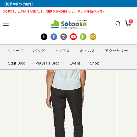
【夏季休暇のご案内】
戻る
戻る
戻る
戻る
戻る
戻る
戻る
戻る
OOFOS、LUNA SANDALS、XERO SHOES etc... サンダル新作入荷♪
0
シューズから探す
トップスから探す
ボトムスから探す
バッグから探す
アクセサリーから探す
ブランドから探す
ブランドから探す
性別から探す
すべてを見る
すべてを見る
すべてを見る
すべてを見る
すべてを見る
すべてを見る
ALTRA(アルトラ)
メンズ
シューズ
バッグ
トップス
ボトムス
アクセサリー
トレイルランニングシューズ
シェル・レインウェア
ショートパンツ
トレランザック
キャップ・ハット
ACTIVE YOHKAN(アクティブようかん)
Amazfit(アマズフィット)
レディース
Staff Blog
Player’s Blog
Event
Shop
ランニングシューズ
シャツ
ロングパンツ
バックパック
ソックス
ATHLETUNE(アスリチューン)
BAUERFEIND(バウアーファインド)
サンダル
インナー
スカート
ウエストポーチ
グローブ
BananaGO(バナナゴー)
CIELE(シエル)
スパッツ
その他
アームカバー
Enemoti(エネモチ)
CHAORAS(チャオラス)
ゲイター
HoneyAction(ハニーアクション)
Clef(クレ)
サングラス
KODA(コーダ)
Columbia・Montrail(コロンビア・モント