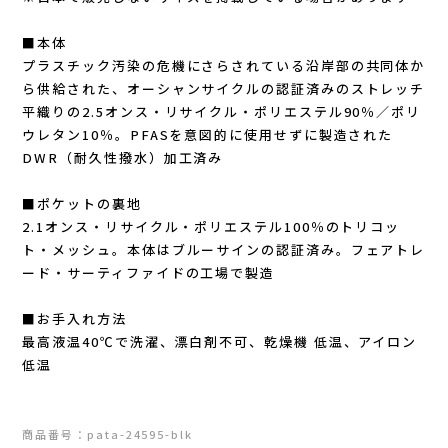
Outdoor Research (アウトドアリサーチ)
■本体
プラスチック汚染の危機にさらされている沿岸部の共同体か
PaaGo WORKS(パーゴワークス)
ら供給された、オーシャンサイクルの認証済みのストレッチ
平織りの2.5オンス・リサイクル・ポリエステル90％／ポリ
patagonia(パタゴニア)
ウレタン10％。PFASを意図的に使用せずに製造された
DWR（耐久性撥水）加工済み
PRO-TEC(プロテック)
■ポケットの裏地
2.1オンス・リサイクル・ポリエステル100％のトリコッ
R×L(アールエル)
ト・メッシュ。本体はブルーサインの認証済み。フェアトレ
ード・サーティファイドの工場で製造
Rab(ラブ)
■お手入れ方法
ranor(ラナー)
最高液温40℃で洗濯、漂白剤不可、乾燥機 低温、アイロン
低温
RAIDLIGHT(レイドライト)
ROARK(ロアーク)
商品番号：pata-24595-blk