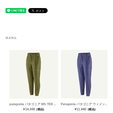
RYOGEN(リョウゲン)
SALOMON(サロモン)
Simply Wonderful(シンプリーワンダフル)
関連商品
STAMP RUN & CO (スタンプ ランアンド
コー)
STATIC(スタティック)
THE NORTH FACE(ノースフェイス)
TETON BROS(ティートンブロス)
patagonia パタゴニア WS TERREBONNE JOGGERS（テルボンヌジョガーズ） CPRG 24595 レディース ロングパンツ
Patagonia パタゴニア ウィメンズ・テルボンヌ・ジョガーズ 24595 レディース ジョガーパンツ
¥14,300
¥11,440
(税込)
(税込)
THY (ティーエイチワイ)