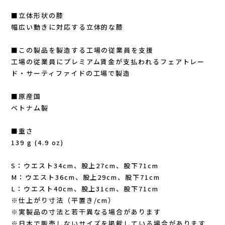
New Era(ニューエラ)
■立体形状の膝
幅広い動きに対応する立体的な膝
New-HALE(ニューハレ)
■この製品を製造する工場の従業員を支援
NNORMAL(ノーマル)
工場の従業員にプレミアム賃金が支払われるフェアトレー
ド・サーティファイドの工場で製造
NORTEC (ノルテック)
■原産国
ベトナム製
ODLO (オドロ )
■重さ
OLENO(オレノ)
139 g (4.9 oz)
OMM(オリジナルマウンテンマラソン)
S：ウエスト34cm、股上27cm、股下71cm
M：ウエスト36cm、股上29cm、股下71cm
On Running(オンランニング)
L：ウエスト40cm、股上31cm、股下71cm
※仕上がり寸法（平置き/cm）
※実製品の寸法と若干異なる場合があります
OOFOS (ウーフォス)
※日本で販売しないサイズを掲載している場合があります