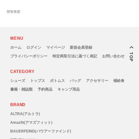
閲覧履歴
Topo Athletic (トポ アスレチック)
TYMER(タイマー)
MENU
UltrAspire(ウルトラスパイア)
ホーム
ログイン
マイページ
新規会員登録
TOP
プライバシーポリシー
特定商取引法に基づく表記
お問い合わせ
XeroShoes（ゼロシューズ）
CATEGORY
yamarokko(ヤマロッコ)
シューズ
トップス
ボトムス
バッグ
アクセサリー
補給食
書籍・雑誌類
予約商品
キャンプ用品
YAMAtune(ヤマチューン)
BRAND
SALE(セール)
ALTRA(アルトラ)
Amazfit(アマズフィット)
BananaGO
BAUERFEIND(バウアーファインド)