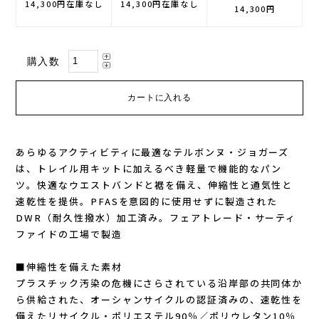
14,300円
在庫なし
14,300円
在庫なし
14,300円
GONTEX(ゴンテックス)
カルノパワー
購入数
goodr(グダー)
ジャパンエナジーフード
handson grip (ハンズオングリップ)
オレは摂取す
HOKA(ホカ)
ナガノトマト
あらゆるアクティビティに最適なテルボンヌ・ジョガーズ
は、トレイル用キットに加えるべき軽量で機能的なパン
Hydrapak(ハイドラパック)
ミドリ安全
ツ。快適なウエストバンドと裾を備え、伸縮性と通気性と
速乾性を提供。PFASを意図的に使用せずに製造された
injinji(インジンジ)
梅丹
DWR（耐久性撥水）加工済み。フェアトレード・サーティ
ファイドの工場で製造
INSTINCT(インスティンクト)
セット
■伸縮性を備えた素材
プラスチック汚染の危機にさらされている沿岸部の共同体か
Joe Nimble(ジョー ニンブル)
ら供給された、オーシャンサイクルの認証済みの、速乾性を
備えたリサイクル・ポリエステル90％／ポリウレタン10％