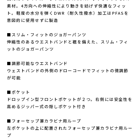
Lithe Apparel（ライテ アパレル）
素材。4方向への伸縮性により動きを妨げず快適なフィッ
ト。軽度の水分を弾くDWR（耐久性撥水）加工はPFASを
LUNA SANDALS(ルナサンダル)
意図的に使用せずに製造
MARSQUEST(マーズクエスト)
■スリム・フィットのジョガーパンツ
伸縮性のあるウエストバンドと裾を備えた、スリム・フィ
ットのジョガーパンツ
MERRELL(メレル)
■調節可能なウエストバンド
milestone(マイルストーン)
ウェストバンドの外側のドローコードでフィットの微調節
が可能
MMA(マウンテンマーシャルアーツ)
■ポケット
MOUNTAIN HARD WEAR(マウンテンハー
ドロップイン型フロントポケットが２つ。右側には安全性を
高めるジッパー式の隠しポケット付き
ドウェア)
■フォーセップ兼カラビナ用ループ
左ポケットの上に配置されたフォーセップ兼カラビナ用ルー
MYSTERY RANCH (ミステリーランチ)
プ