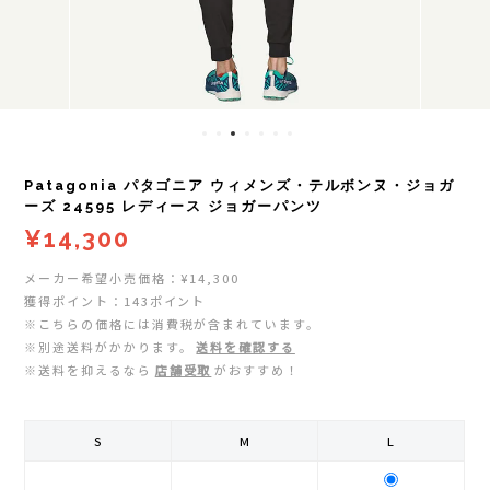
レイル)
ライト
Mag-on(マグオン)
COMPRESSPORT(コンプレスポーツ)
ボトル・携帯カップ
MEDALIST(メダリスト)
cotopaxi (コトパクシ)
テーピング・サポーター
POW BAR(パウバー)
Patagonia パタゴニア ウィメンズ・テルボンヌ・ジョガ
DYNAFIT(ディナフィット)
ストックポール
PUREPALA(ピュアパラ)
ーズ 24595 レディース ジョガーパンツ
¥14,300
ELDORESO(エルドレッソ)
その他
SAMURAICHARGE Pro
メーカー希望小売価格：¥14,300
獲得ポイント：143ポイント
extremities (エクストリミティーズ)
SAMURAI GEL(サムライジェル)
※こちらの価格には消費税が含まれています。
※別途送料がかかります。
送料を確認する
FEELCAP(フィールキャップ)
※送料を抑えるなら
店舗受取
がおすすめ！
Shonai Special(ショウナイスペシャル)
Feetures (フィーチャーズ)
VESPA(ベスパ)
S
M
L
finetrack(ファイントラック)
ZEN NUTRITION(ゼンニュートリション)