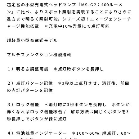
Lithe Apparel（ライテ アパレル）
超定番の小型充電式ヘッドランプ『MS-G2：400ルーメ
ン』に比べ、よりスポット照射を実現することによりさらに
LUNA SANDALS(ルナサンダル)
遠方まで明るく照射可能。シリーズ初！エマージェンシーチ
ャージ機能搭載 ＊充電中10%光量にて点灯可能
MARSQUEST(マーズクエスト)
超軽量小型充電式モデル
MERRELL(メレル)
マルチファンクション機能搭載
milestone(マイルストーン)
１）明るさ調整可能 ＊点灯時ボタンを長押し
MMA(マウンテンマーシャルアーツ)
２）点灯パターン記憶 ＊3秒以上点灯させ、消灯後、前回
の点灯パターンを記憶
MOUNTAIN HARD WEAR(マウンテンハー
３）ロック機能 ＊消灯時に3秒ボタンを長押し ボタンが
赤くなればロック機能稼働 / 解除方法は同じくボタンを3
ドウェア)
秒長押しでボタンが緑に点灯
MYSTERY RANCH (ミステリーランチ)
４）電池残量インジケーター ＊100～60%: 緑点灯、60～