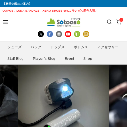
【夏季休暇のご案内】
戻る
戻る
戻る
戻る
戻る
戻る
戻る
戻る
OOFOS、LUNA SANDALS、XERO SHOES etc... サンダル新作入荷♪
0
シューズから探す
トップスから探す
ボトムスから探す
バッグから探す
アクセサリーから探す
ブランドから探す
ブランドから探す
性別から探す
すべてを見る
すべてを見る
すべてを見る
すべてを見る
すべてを見る
すべてを見る
ALTRA(アルトラ)
メンズ
シューズ
バッグ
トップス
ボトムス
アクセサリー
トレイルランニングシューズ
シェル・レインウェア
ショートパンツ
トレランザック
キャップ・ハット
ACTIVE YOHKAN(アクティブようかん)
Amazfit(アマズフィット)
レディース
Staff Blog
Player’s Blog
Event
Shop
ランニングシューズ
シャツ
ロングパンツ
バックパック
ソックス
ATHLETUNE(アスリチューン)
BAUERFEIND(バウアーファインド)
サンダル
インナー
スカート
ウエストポーチ
グローブ
BananaGO(バナナゴー)
CIELE(シエル)
スパッツ
その他
アームカバー
Enemoti(エネモチ)
CHAORAS(チャオラス)
ゲイター
HoneyAction(ハニーアクション)
Clef(クレ)
サングラス
KODA(コーダ)
Columbia・Montrail(コロンビア・モント