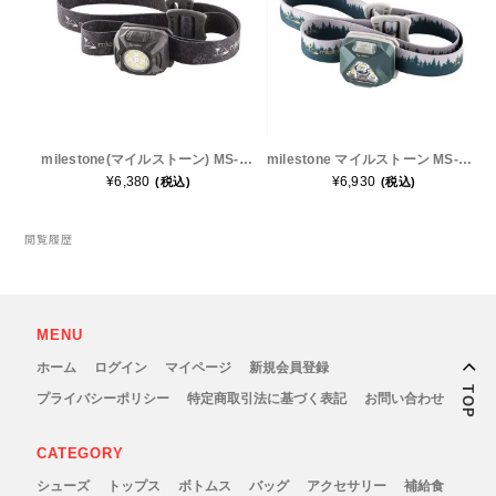
Outdoor Research (アウトドアリサーチ)
PaaGo WORKS(パーゴワークス)
patagonia(パタゴニア)
milestone(マイルストーン) MS-G2 USB Multi Function Model(マルチファンクションモデル USBリチャージブ
milestone マイルストーン MS-G3 USB Type-C Rechargeable Model USB充電式ヘッドランプ MS-G3
¥6,380
¥6,930
(税込)
(税込)
PRO-TEC(プロテック)
閲覧履歴
R×L(アールエル)
Rab(ラブ)
MENU
ranor(ラナー)
ホーム
ログイン
マイページ
新規会員登録
TOP
プライバシーポリシー
特定商取引法に基づく表記
お問い合わせ
RAIDLIGHT(レイドライト)
CATEGORY
ROARK(ロアーク)
シューズ
トップス
ボトムス
バッグ
アクセサリー
補給食