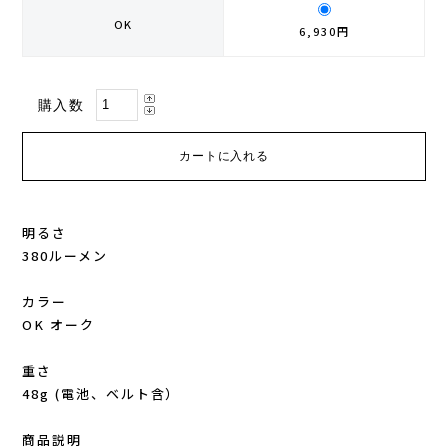
OK
6,930円
GONTEX(ゴンテックス)
カルノパワー
goodr(グダー)
ジャパンエナジーフード
購入数
handson grip (ハンズオングリップ)
オレは摂取す
HOKA(ホカ)
ナガノトマト
明るさ
Hydrapak(ハイドラパック)
ミドリ安全
380ルーメン
injinji(インジンジ)
梅丹
カラー
OK オーク
INSTINCT(インスティンクト)
セット
重さ
48g (電池、ベルト含）
Joe Nimble(ジョー ニンブル)
商品説明