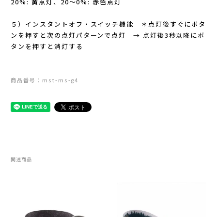
20%: 黄点灯、20～0%: 赤色点灯
New Era(ニューエラ)
５）インスタントオフ・スイッチ機能 ＊点灯後すぐにボタ
New-HALE(ニューハレ)
ンを押すと次の点灯パターンで点灯 → 点灯後3秒以降にボ
タンを押すと消灯する
NNORMAL(ノーマル)
商品番号：mst-ms-g4
NORTEC (ノルテック)
ODLO (オドロ )
OLENO(オレノ)
OMM(オリジナルマウンテンマラソン)
関連商品
On Running(オンランニング)
OOFOS (ウーフォス)