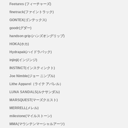
Feetures (フィーチャーズ)
finetrack(ファイントラック)
Topo Athletic (トポ アスレチック)
GONTEX(ゴンテックス)
TYMER(タイマー)
goodr(グダー)
handson grip (ハンズオングリップ)
UltrAspire(ウルトラスパイア)
HOKA(ホカ)
Hydrapak(ハイドラパック)
XeroShoes（ゼロシューズ）
injinji(インジンジ)
INSTINCT(インスティンクト)
yamarokko(ヤマロッコ)
Joe Nimble(ジョー ニンブル)
Lithe Apparel（ライテ アパレル）
YAMAtune(ヤマチューン)
LUNA SANDALS(ルナサンダル)
SALE(セール)
MARSQUEST(マーズクエスト)
MERRELL(メレル)
BananaGO
milestone(マイルストーン)
MMA(マウンテンマーシャルアーツ)