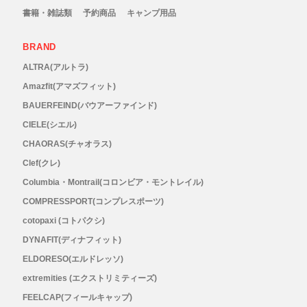
書籍・雑誌類
予約商品
キャンプ用品
RYOGEN(リョウゲン)
BRAND
SALOMON(サロモン)
ALTRA(アルトラ)
Amazfit(アマズフィット)
Simply Wonderful(シンプリーワンダフル)
BAUERFEIND(バウアーファインド)
CIELE(シエル)
STAMP RUN & CO (スタンプ ランアンド
CHAORAS(チャオラス)
コー)
Clef(クレ)
Columbia・Montrail(コロンビア・モントレイル)
STATIC(スタティック)
COMPRESSPORT(コンプレスポーツ)
cotopaxi (コトパクシ)
THE NORTH FACE(ノースフェイス)
DYNAFIT(ディナフィット)
ELDORESO(エルドレッソ)
TETON BROS(ティートンブロス)
extremities (エクストリミティーズ)
FEELCAP(フィールキャップ)
THY (ティーエイチワイ)