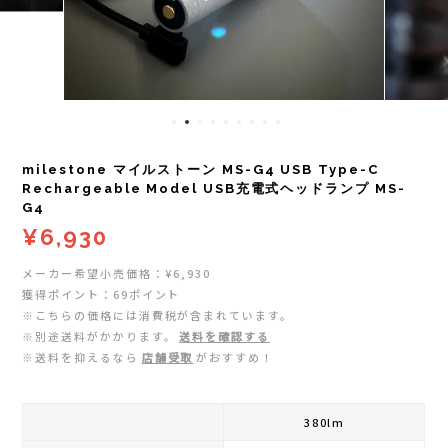
レイル)
ライト
Mag-on(マグオン)
COMPRESSPORT(コンプレスポーツ)
ボトル・携帯カップ
MEDALIST(メダリスト)
cotopaxi (コトパクシ)
テーピング・サポーター
POW BAR(パウバー)
milestone マイルストーン MS-G4 USB Type-C
DYNAFIT(ディナフィット)
ストックポール
PUREPALA(ピュアパラ)
Rechargeable Model USB充電式ヘッドランプ MS-
G4
¥6,930
ELDORESO(エルドレッソ)
その他
SAMURAICHARGE Pro
メーカー希望小売価格：¥6,930
extremities (エクストリミティーズ)
SAMURAI GEL(サムライジェル)
獲得ポイント：69ポイント
※こちらの価格には消費税が含まれています。
※別途送料がかかります。
送料を確認する
FEELCAP(フィールキャップ)
Shonai Special(ショウナイスペシャル)
※送料を抑えるなら
店舗受取
がおすすめ！
Feetures (フィーチャーズ)
VESPA(ベスパ)
380lm
finetrack(ファイントラック)
ZEN NUTRITION(ゼンニュートリション)