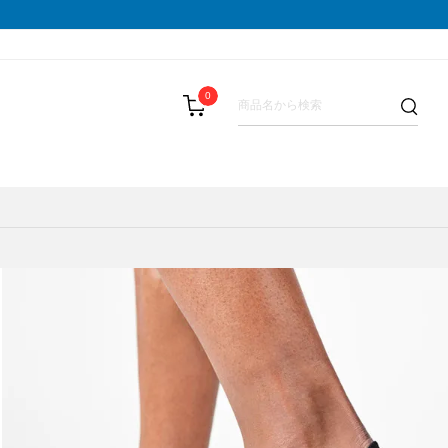
0
LIST(メダリスト)
スパッツ
その他
テーピング・サポーター
SAMURAI GEL(サムライジェル)
BAR(パウバー)
ストックポール
Shonai Special(ショウナイスペシャ
PALA(ピュアパラ)
その他
VESPA(ベスパ)