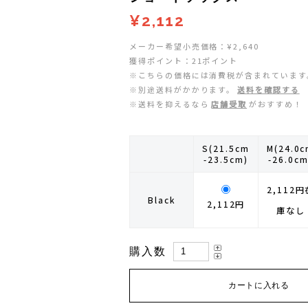
ZEN NUTRITION(ゼンニュートリション)
GONTEX(ゴンテックス)
¥2,112
メーカー希望小売価格：¥2,640
カルノパワー
goodr(グダー)
獲得ポイント：21ポイント
※こちらの価格には消費税が含まれています
ジャパンエナジーフード
handson grip (ハンズオングリップ)
※別途送料がかかります。
送料を確認する
※送料を抑えるなら
店舗受取
がおすすめ！
オレは摂取す
HOKA(ホカ)
S(21.5cm
M(24.0
ナガノトマト
Hydrapak(ハイドラパック)
-23.5cm)
-26.0cm
ミドリ安全
injinji(インジンジ)
2,112円
Black
2,112円
庫なし
梅丹
INSTINCT(インスティンクト)
購入数
セット
Joe Nimble(ジョー ニンブル)
Lithe Apparel（ライテ アパレル）