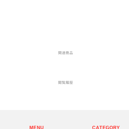
LUNA SANDALS(ルナサンダル)
MARSQUEST(マーズクエスト)
MERRELL(メレル)
milestone(マイルストーン)
関連商品
MMA(マウンテンマーシャルアーツ)
MOUNTAIN HARD WEAR(マウンテンハードウ
閲覧履歴
ア)
MYSTERY RANCH (ミステリーランチ)
New Era(ニューエラ)
MENU
CATEGORY