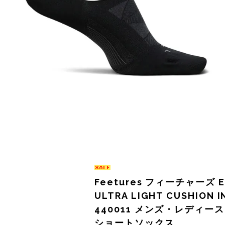
サングラス
KODA(コーダ)
Columbia・Montrail(コロンビア・モントレイル
BananaGO(バナナゴー)
ライト
Mag-on(マグオン)
COMPRESSPORT(コンプレスポーツ)
ボトル・携帯カップ
MEDALIST(メダリスト)
cotopaxi (コトパクシ)
テーピング・サポーター
POW BAR(パウバー)
DYNAFIT(ディナフィット)
ストックポール
PUREPALA(ピュアパラ)
ELDORESO(エルドレッソ)
その他
SAMURAICHARGE Pro
extremities (エクストリミティーズ)
SAMURAI GEL(サムライジェル)
FEELCAP(フィールキャップ)
Feetures フィーチャーズ E
Shonai Special(ショウナイスペシャル)
Feetures (フィーチャーズ)
ULTRA LIGHT CUSHION I
VESPA(ベスパ)
finetrack(ファイントラック)
440011 メンズ・レディー
ショートソックス