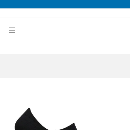
戻る
戻る
戻る
戻る
戻る
戻る
戻る
戻る
シューズから探す
トップスから探す
ボトムスから探す
バッグから探す
アクセサリーから探す
ブランドから探す
ブランドから探す
性別から探す
すべてを見る
すべてを見る
すべてを見る
すべてを見る
すべてを見る
すべてを見る
ALTRA(アルトラ)
メンズ
トレイルランニングシューズ
シェル・レインウェア
ショートパンツ
トレランザック
キャップ・ハット
ACTIVE YOHKAN(アクティブようかん)
Amazfit(アマズフィット)
レディース
ランニングシューズ
シャツ
ロングパンツ
バックパック
ソックス
ATHLETUNE(アスリチューン)
BAUERFEIND(バウアーファインド)
すべてを見る
すべてを見る
すべてを見る
すべてを見る
すべてを見る
すべてを見る
サンダル
インナー
スカート
ウエストポーチ
グローブ
BananaGO(バナナゴー)
CIELE(シエル)
トレイルランニングシューズ
トレランザック
シェル・レインウェア
ショートパンツ
キャップ・ハット
ACTIVE YOHKAN(アクティブよう
スパッツ
その他
アームカバー
Enemoti(エネモチ)
CHAORAS(チャオラス)
ゲイター
HoneyAction(ハニーアクション)
Clef(クレ)
ソックス
ATHLETUNE(アスリチューン)