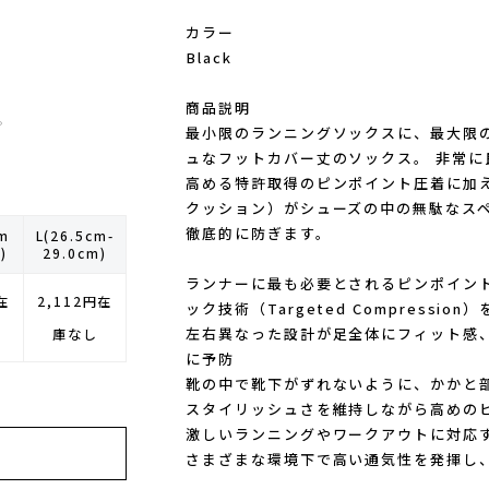
カラー
Black
商品説明
。
最小限のランニングソックスに、最大限
ュなフットカバー丈のソックス。 非常
高める特許取得のピンポイント圧着に加え、Ult
クッション）がシューズの中の無駄なス
徹底的に防ぎます。
cm
L(26.5cm-
)
29.0cm)
ランナーに最も必要とされるピンポイン
在
2,112円
在
ック技術（Targeted Compression
左右異なった設計が足全体にフィット感
庫なし
に予防
靴の中で靴下がずれないように、かかと
スタイリッシュさを維持しながら高めの
激しいランニングやワークアウトに対応
さまざまな環境下で高い通気性を発揮し