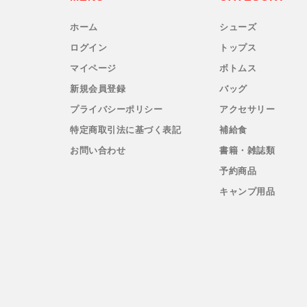
New-HALE(ニューハレ)
ホーム
シューズ
ログイン
トップス
NNORMAL(ノーマル)
マイページ
ボトムス
新規会員登録
バッグ
NORTEC (ノルテック)
プライバシーポリシー
アクセサリー
特定商取引法に基づく表記
補給食
ODLO (オドロ )
お問い合わせ
書籍・雑誌類
OLENO(オレノ)
予約商品
キャンプ用品
OMM(オリジナルマウンテンマラソン)
On Running(オンランニング)
OOFOS (ウーフォス)
Outdoor Research (アウトドアリサーチ)