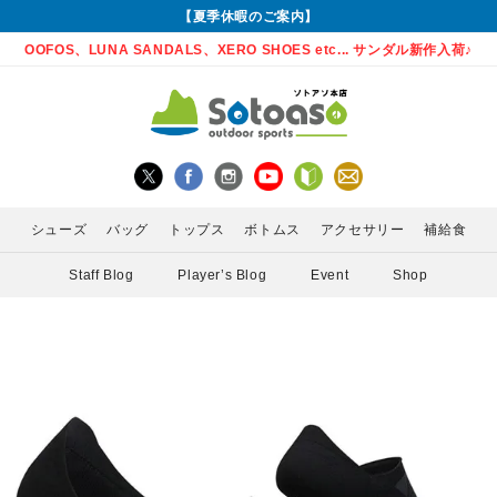
【夏季休暇のご案内】
OOFOS、LUNA SANDALS、XERO SHOES etc... サンダル新作入荷♪
シューズ
バッグ
トップス
ボトムス
アクセサリー
補給食
Staff Blog
Player’s Blog
Event
Shop
グローブ
Enemoti(エネモチ)
バックパック
ロングパンツ
サングラス
ランニングシューズ
シャツ
MEDA
かん)
アームカバー
HoneyAction(ハニーアクション)
ウエストポーチ
スカート
ライト
サンダル
インナー
POW 
ゲイター
KODA(コーダ)
ボトル・携帯カップ
PURE