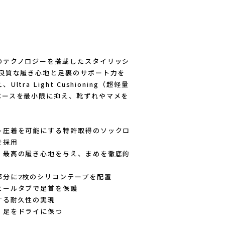
のテクノロジーを搭載したスタイリッシ
に良質な履き心地と足裏のサポート力を
ra Light Cushioning（超軽量
ペースを最小限に抑え、靴ずれやマメを
ト圧着を可能にする特許取得のソックロ
）を採用
、最高の履き心地を与え、まめを徹底的
部分に2枚のシリコンテープを配置
ヒールタブで足首を保護
する耐久性の実現
、足をドライに保つ