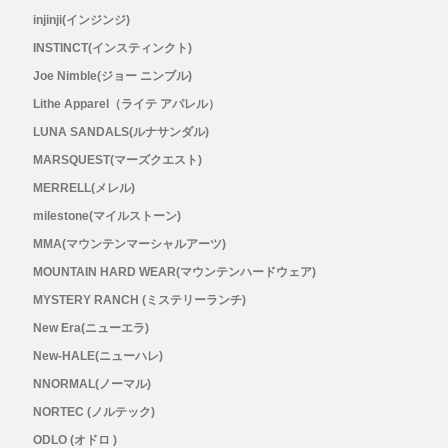
injinji(インジンジ)
Topo Athletic (トポ アスレチック)
INSTINCT(インスティンクト)
Joe Nimble(ジョー ニンブル)
TYMER(タイマー)
Lithe Apparel（ライテ アパレル）
LUNA SANDALS(ルナサンダル)
UltrAspire(ウルトラスパイア)
MARSQUEST(マーズクエスト)
MERRELL(メレル)
XeroShoes（ゼロシューズ）
milestone(マイルストーン)
MMA(マウンテンマーシャルアーツ)
yamarokko(ヤマロッコ)
MOUNTAIN HARD WEAR(マウンテンハードウェア)
YAMAtune(ヤマチューン)
MYSTERY RANCH (ミステリーランチ)
New Era(ニューエラ)
SALE(セール)
New-HALE(ニューハレ)
NNORMAL(ノーマル)
BananaGO
NORTEC (ノルテック)
ODLO (オドロ )