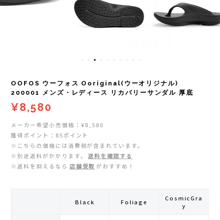
レイル)
ライト
Mag-on(マグオン)
COMPRESSPORT(コンプレスポーツ)
ボトル・携帯カップ
MEDALIST(メダリスト)
cotopaxi (コトパクシ)
テーピング・サポーター
POW BAR(パウバー)
OOFOS ウーフォス Ooriginal(ウーオリジナル)
DYNAFIT(ディナフィット)
ストックポール
PUREPALA(ピュアパラ)
200001 メンズ・レディース リカバリーサンダル 厚底
¥8,580
ELDORESO(エルドレッソ)
その他
SAMURAICHARGE Pro
メーカー希望小売価格：¥8,580
獲得ポイント：85ポイント
extremities (エクストリミティーズ)
SAMURAI GEL(サムライジェル)
※こちらの価格には消費税が含まれています。
※別途送料がかかります。
送料を確認する
FEELCAP(フィールキャップ)
※送料を抑えるなら
店舗受取
がおすすめ！
Shonai Special(ショウナイスペシャル)
Feetures (フィーチャーズ)
VESPA(ベスパ)
CosmicGra
Black
Foliage
y
finetrack(ファイントラック)
ZEN NUTRITION(ゼンニュートリション)