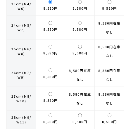
23cm(M4/
8,580円
8,580円
8,580円
W6)
GONTEX(ゴンテックス)
カルノパワー
8,580円
在庫
24cm(M5/
goodr(グダー)
ジャパンエナジーフード
8,580円
8,580円
W7)
なし
handson grip (ハンズオングリップ)
オレは摂取す
8,580円
在庫
25cm(M6/
8,580円
8,580円
W8)
なし
HOKA(ホカ)
ナガノトマト
8,580円
在庫
8,580円
在庫
Hydrapak(ハイドラパック)
ミドリ安全
26cm(M7/
8,580円
W9)
なし
なし
injinji(インジンジ)
梅丹
8,580円
在庫
8,580円
在庫
27cm(M8/
8,580円
W10)
INSTINCT(インスティンクト)
セット
なし
なし
Joe Nimble(ジョー ニンブル)
28cm(M9/
8,580円
8,580円
8,580円
W11)