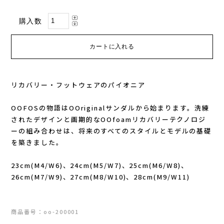
Lithe Apparel（ライテ アパレル）
購入数
LUNA SANDALS(ルナサンダル)
MARSQUEST(マーズクエスト)
MERRELL(メレル)
リカバリー・フットウェアのパイオニア
milestone(マイルストーン)
OOFOSの物語はOOriginalサンダルから始まります。洗練
されたデザインと画期的なOOfoamリカバリーテクノロジ
MMA(マウンテンマーシャルアーツ)
ーの組み合わせは、将来のすべてのスタイルとモデルの基礎
を築きました。
MOUNTAIN HARD WEAR(マウンテンハー
23cm(M4/W6)、24cm(M5/W7)、25cm(M6/W8)、
26cm(M7/W9)、27cm(M8/W10)、28cm(M9/W11)
ドウェア)
MYSTERY RANCH (ミステリーランチ)
商品番号：oo-200001