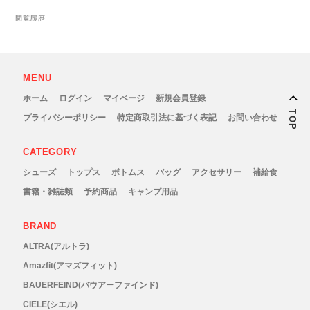
Outdoor Research (アウトドアリサーチ)
閲覧履歴
PaaGo WORKS(パーゴワークス)
MENU
patagonia(パタゴニア)
ホーム
ログイン
マイページ
新規会員登録
TOP
プライバシーポリシー
特定商取引法に基づく表記
お問い合わせ
PRO-TEC(プロテック)
CATEGORY
R×L(アールエル)
シューズ
トップス
ボトムス
バッグ
アクセサリー
補給食
書籍・雑誌類
予約商品
キャンプ用品
Rab(ラブ)
BRAND
ranor(ラナー)
ALTRA(アルトラ)
RAIDLIGHT(レイドライト)
Amazfit(アマズフィット)
BAUERFEIND(バウアーファインド)
ROARK(ロアーク)
CIELE(シエル)