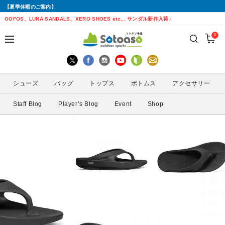
【夏季休暇のご案内】
戻る
戻る
戻る
戻る
戻る
戻る
戻る
戻る
OOFOS、LUNA SANDALS、XERO SHOES etc... サンダル新作入荷♪
0
シューズから探す
トップスから探す
ボトムスから探す
バッグから探す
アクセサリーから探す
ブランドから探す
ブランドから探す
性別から探す
すべてを見る
すべてを見る
すべてを見る
すべてを見る
すべてを見る
すべてを見る
ALTRA(アルトラ)
メンズ
シューズ
バッグ
トップス
ボトムス
アクセサリー
トレイルランニングシューズ
シェル・レインウェア
ショートパンツ
トレランザック
キャップ・ハット
ACTIVE YOHKAN(アクティブようかん)
Amazfit(アマズフィット)
レディース
Staff Blog
Player’s Blog
Event
Shop
ランニングシューズ
シャツ
ロングパンツ
バックパック
ソックス
ATHLETUNE(アスリチューン)
BAUERFEIND(バウアーファインド)
サンダル
インナー
スカート
ウエストポーチ
グローブ
BananaGO(バナナゴー)
CIELE(シエル)
スパッツ
その他
アームカバー
Enemoti(エネモチ)
CHAORAS(チャオラス)
ゲイター
HoneyAction(ハニーアクション)
Clef(クレ)
サングラス
KODA(コーダ)
Columbia・Montrail(コロンビア・モント