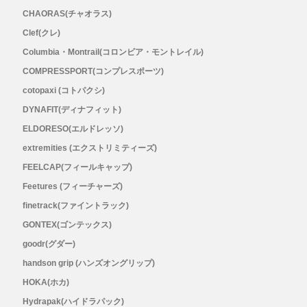
CHAORAS(チャオラス)
RYOGEN(リョウゲン)
Clef(クレ)
Columbia・Montrail(コロンビア・モントレイル)
SALOMON(サロモン)
COMPRESSPORT(コンプレスポーツ)
cotopaxi (コトパクシ)
Simply Wonderful(シンプリーワンダフル)
DYNAFIT(ディナフィット)
STAMP RUN & CO (スタンプ ランアンド
ELDORESO(エルドレッソ)
extremities (エクストリミティーズ)
コー)
FEELCAP(フィールキャップ)
Feetures (フィーチャーズ)
STATIC(スタティック)
finetrack(ファイントラック)
GONTEX(ゴンテックス)
THE NORTH FACE(ノースフェイス)
goodr(グダー)
handson grip (ハンズオングリップ)
TETON BROS(ティートンブロス)
HOKA(ホカ)
Hydrapak(ハイドラパック)
THY (ティーエイチワイ)