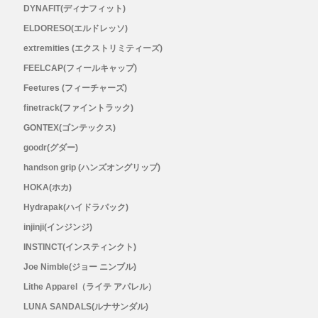
DYNAFIT(ディナフィット)
ELDORESO(エルドレッソ)
Topo Athletic (トポ アスレチック)
extremities (エクストリミティーズ)
TYMER(タイマー)
FEELCAP(フィールキャップ)
Feetures (フィーチャーズ)
UltrAspire(ウルトラスパイア)
finetrack(ファイントラック)
GONTEX(ゴンテックス)
XeroShoes（ゼロシューズ）
goodr(グダー)
handson grip (ハンズオングリップ)
yamarokko(ヤマロッコ)
HOKA(ホカ)
Hydrapak(ハイドラパック)
YAMAtune(ヤマチューン)
injinji(インジンジ)
INSTINCT(インスティンクト)
SALE(セール)
Joe Nimble(ジョー ニンブル)
BananaGO
Lithe Apparel（ライテ アパレル）
LUNA SANDALS(ルナサンダル)