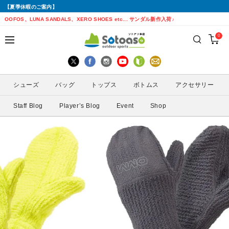
【夏季休暇のご案内】
戻る
戻る
戻る
戻る
戻る
戻る
戻る
戻る
OOFOS、LUNA SANDALS、XERO SHOES etc... サンダル新作入荷♪
0
シューズから探す
トップスから探す
ボトムスから探す
バッグから探す
アクセサリーから探す
ブランドから探す
ブランドから探す
性別から探す
すべてを見る
すべてを見る
すべてを見る
すべてを見る
すべてを見る
すべてを見る
ALTRA(アルトラ)
メンズ
シューズ
バッグ
トップス
ボトムス
アクセサリー
トレイルランニングシューズ
シェル・レインウェア
ショートパンツ
トレランザック
キャップ・ハット
ACTIVE YOHKAN(アクティブようかん)
Amazfit(アマズフィット)
レディース
Staff Blog
Player’s Blog
Event
Shop
ランニングシューズ
シャツ
ロングパンツ
バックパック
ソックス
ATHLETUNE(アスリチューン)
BAUERFEIND(バウアーファインド)
サンダル
インナー
スカート
ウエストポーチ
グローブ
BananaGO(バナナゴー)
CIELE(シエル)
スパッツ
その他
アームカバー
Enemoti(エネモチ)
CHAORAS(チャオラス)
ゲイター
HoneyAction(ハニーアクション)
Clef(クレ)
サングラス
KODA(コーダ)
Columbia・Montrail(コロンビア・モント