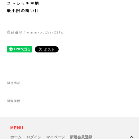
ストレッチ生地
Outdoor Research (アウトドアリサーチ)
最小限の縫い目
PaaGo WORKS(パーゴワークス)
商品番号：omm-oc157-22fw
patagonia(パタゴニア)
PRO-TEC(プロテック)
R×L(アールエル)
関連商品
Rab(ラブ)
閲覧履歴
ranor(ラナー)
RAIDLIGHT(レイドライト)
MENU
ROARK(ロアーク)
ホーム
ログイン
マイページ
新規会員登録