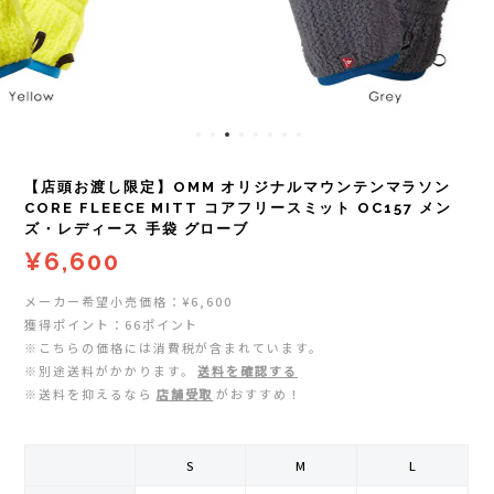
レイル)
ライト
Mag-on(マグオン)
COMPRESSPORT(コンプレスポーツ)
ボトル・携帯カップ
MEDALIST(メダリスト)
cotopaxi (コトパクシ)
テーピング・サポーター
POW BAR(パウバー)
【店頭お渡し限定】OMM オリジナルマウンテンマラソン
DYNAFIT(ディナフィット)
ストックポール
PUREPALA(ピュアパラ)
CORE FLEECE MITT コアフリースミット OC157 メン
ズ・レディース 手袋 グローブ
¥6,600
ELDORESO(エルドレッソ)
その他
SAMURAICHARGE Pro
メーカー希望小売価格：¥6,600
extremities (エクストリミティーズ)
SAMURAI GEL(サムライジェル)
獲得ポイント：66ポイント
※こちらの価格には消費税が含まれています。
※別途送料がかかります。
送料を確認する
FEELCAP(フィールキャップ)
Shonai Special(ショウナイスペシャル)
※送料を抑えるなら
店舗受取
がおすすめ！
Feetures (フィーチャーズ)
VESPA(ベスパ)
S
M
L
finetrack(ファイントラック)
ZEN NUTRITION(ゼンニュートリション)