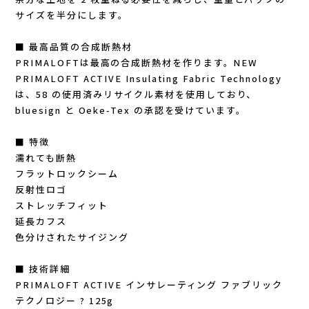
New Era(ニューエラ)
サイズを半分にします。
New-HALE(ニューハレ)
■ 最高品質の合成断熱材
PRIMALOFTは最高の合成断熱材を作ります。NEW
PRIMALOFT ACTIVE Insulating Fabric Technology
NNORMAL(ノーマル)
は、58 の使用済みリサイクル素材を使用しており、
bluesign と Oeke-Tex の承認を受けています。
NORTEC (ノルテック)
■ 特徴
ODLO (オドロ )
濡れても断熱
フラットロックシーム
OLENO(オレノ)
反射性ロゴ
ストレッチフィット
OMM(オリジナルマウンテンマラソン)
延長カフス
色分けされたサイジング
On Running(オンランニング)
■ 技術詳細
PRIMALOFT ACTIVE インサレーティング ファブリック
OOFOS (ウーフォス)
テクノロジー ? 125g