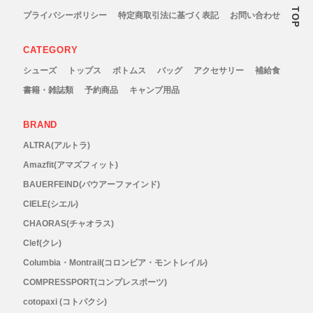
TOP
プライバシーポリシー
特定商取引法に基づく表記
お問い合わせ
RYOGEN(リョウゲン)
CATEGORY
SALOMON(サロモン)
シューズ
トップス
ボトムス
バッグ
アクセサリー
補給食
書籍・雑誌類
予約商品
キャンプ用品
Simply Wonderful(シンプリーワンダフル)
BRAND
STAMP RUN & CO (スタンプ ランアンド
ALTRA(アルトラ)
Amazfit(アマズフィット)
コー)
BAUERFEIND(バウアーファインド)
STATIC(スタティック)
CIELE(シエル)
CHAORAS(チャオラス)
THE NORTH FACE(ノースフェイス)
Clef(クレ)
Columbia・Montrail(コロンビア・モントレイル)
TETON BROS(ティートンブロス)
COMPRESSPORT(コンプレスポーツ)
cotopaxi (コトパクシ)
THY (ティーエイチワイ)