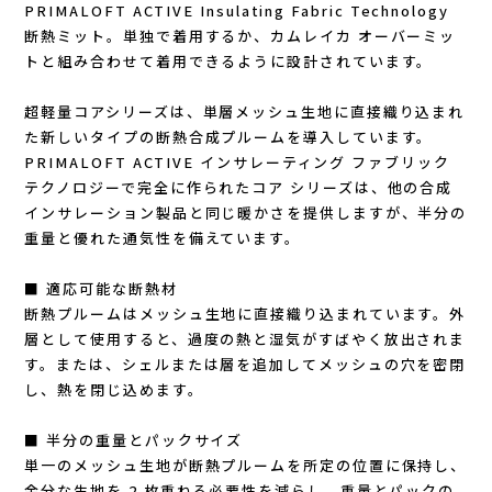
Lithe Apparel（ライテ アパレル）
PRIMALOFT ACTIVE Insulating Fabric Technology
断熱ミット。単独で着用するか、カムレイカ オーバーミッ
LUNA SANDALS(ルナサンダル)
トと組み合わせて着用できるように設計されています。
超軽量コアシリーズは、単層メッシュ生地に直接織り込まれ
MARSQUEST(マーズクエスト)
た新しいタイプの断熱合成プルームを導入しています。
PRIMALOFT ACTIVE インサレーティング ファブリック
MERRELL(メレル)
テクノロジーで完全に作られたコア シリーズは、他の合成
インサレーション製品と同じ暖かさを提供しますが、半分の
milestone(マイルストーン)
重量と優れた通気性を備えています。
MMA(マウンテンマーシャルアーツ)
■ 適応可能な断熱材
断熱プルームはメッシュ生地に直接織り込まれています。外
層として使用すると、過度の熱と湿気がすばやく放出されま
MOUNTAIN HARD WEAR(マウンテンハー
す。または、シェルまたは層を追加してメッシュの穴を密閉
し、熱を閉じ込めます。
ドウェア)
■ 半分の重量とパックサイズ
MYSTERY RANCH (ミステリーランチ)
単一のメッシュ生地が断熱プルームを所定の位置に保持し、
余分な生地を 2 枚重ねる必要性を減らし、重量とパックの