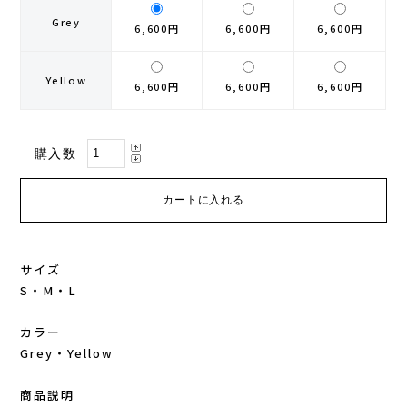
Grey
6,600円
6,600円
6,600円
GONTEX(ゴンテックス)
カルノパワー
Yellow
goodr(グダー)
ジャパンエナジーフード
6,600円
6,600円
6,600円
handson grip (ハンズオングリップ)
オレは摂取す
購入数
HOKA(ホカ)
ナガノトマト
Hydrapak(ハイドラパック)
ミドリ安全
サイズ
injinji(インジンジ)
梅丹
S・M・L
INSTINCT(インスティンクト)
セット
カラー
Grey・Yellow
Joe Nimble(ジョー ニンブル)
商品説明