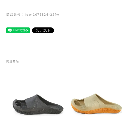
RYOGEN(リョウゲン)
商品番号：joe-1078826-22fw
SALOMON(サロモン)
Simply Wonderful(シンプリーワンダフル)
STAMP RUN & CO (スタンプ ランアンド
関連商品
コー)
STATIC(スタティック)
THE NORTH FACE(ノースフェイス)
TETON BROS(ティートンブロス)
THY (ティーエイチワイ)