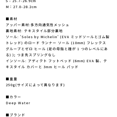
S：25.7-26.9cm
New Era(ニューエラ)
M：27.0-28.2cm
New-HALE(ニューハレ)
■素材
アッパー素材:多方向通気性メッシュ
NNORMAL(ノーマル)
裏地素材: テキスタイル部分裏地
ソール: 'Soles by Michelin' (EVA ミッドソールとゴム製
トレッド) のロード ランナー ソール (10mm) フレックス
NORTEC (ノルテック)
グルーブとゼロ ヒール (足の母指と踵が 1 つのレベルにあ
る) ); つま先スプリングなし
ODLO (オドロ )
インソール: アディクト フットベッド (6mm) EVA 製、テ
キスタイル カバーと 3mm ヒール パッド
OLENO(オレノ)
■重量
OMM(オリジナルマウンテンマラソン)
250g(サイズによって異なります)
■カラー
On Running(オンランニング)
Deep Water
OOFOS (ウーフォス)
■ブランド