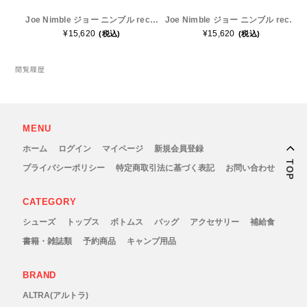
Joe Nimble ジョー ニンブル recoverToes Black メンズ レディース リカバリーサンダル
Joe Nimble ジョー ニンブル recoverToes Olive/Orange メンズ レディース リカバリーサンダル
Topo Athletic (トポ アスレチック)
¥15,620
¥15,620
(税込)
(税込)
TYMER(タイマー)
閲覧履歴
UltrAspire(ウルトラスパイア)
MENU
XeroShoes（ゼロシューズ）
ホーム
ログイン
マイページ
新規会員登録
TOP
プライバシーポリシー
特定商取引法に基づく表記
お問い合わせ
yamarokko(ヤマロッコ)
CATEGORY
YAMAtune(ヤマチューン)
シューズ
トップス
ボトムス
バッグ
アクセサリー
補給食
SALE(セール)
書籍・雑誌類
予約商品
キャンプ用品
BananaGO
BRAND
ALTRA(アルトラ)