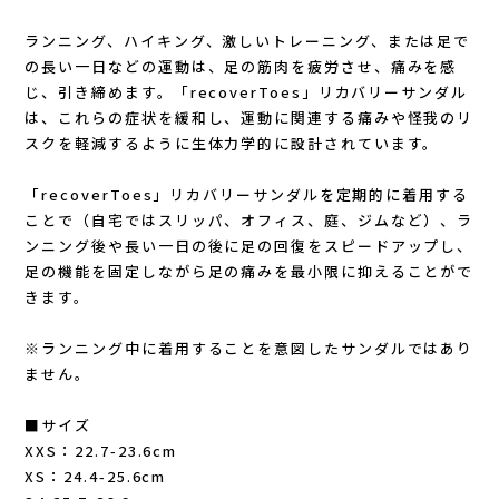
Lithe Apparel（ライテ アパレル）
ランニング、ハイキング、激しいトレーニング、または足で
LUNA SANDALS(ルナサンダル)
の長い一日などの運動は、足の筋肉を疲労させ、痛みを感
じ、引き締めます。「recoverToes」リカバリーサンダル
は、これらの症状を緩和し、運動に関連する痛みや怪我のリ
MARSQUEST(マーズクエスト)
スクを軽減するように生体力学的に設計されています。
MERRELL(メレル)
「recoverToes」リカバリーサンダルを定期的に着用する
ことで（自宅ではスリッパ、オフィス、庭、ジムなど）、ラ
milestone(マイルストーン)
ンニング後や長い一日の後に足の回復をスピードアップし、
足の機能を固定しながら足の痛みを最小限に抑えることがで
MMA(マウンテンマーシャルアーツ)
きます。
MOUNTAIN HARD WEAR(マウンテンハー
※ランニング中に着用することを意図したサンダルではあり
ません。
ドウェア)
■サイズ
XXS：22.7-23.6cm
MYSTERY RANCH (ミステリーランチ)
XS：24.4-25.6cm