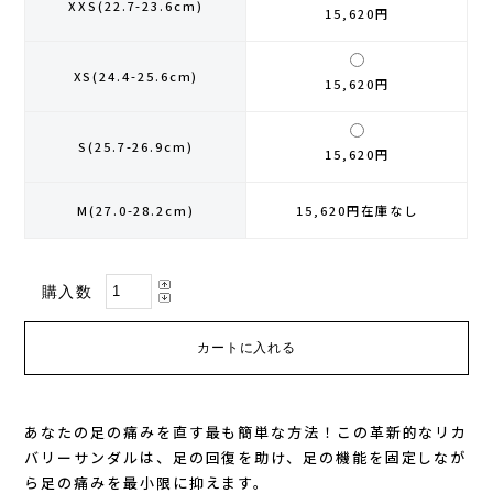
XXS(22.7-23.6cm)
15,620円
GONTEX(ゴンテックス)
カルノパワー
XS(24.4-25.6cm)
15,620円
goodr(グダー)
ジャパンエナジーフード
S(25.7-26.9cm)
15,620円
handson grip (ハンズオングリップ)
オレは摂取す
M(27.0-28.2cm)
15,620円
在庫なし
HOKA(ホカ)
ナガノトマト
Hydrapak(ハイドラパック)
ミドリ安全
購入数
injinji(インジンジ)
梅丹
INSTINCT(インスティンクト)
セット
あなたの足の痛みを直す最も簡単な方法！この革新的なリカ
Joe Nimble(ジョー ニンブル)
バリーサンダルは、足の回復を助け、足の機能を固定しなが
ら足の痛みを最小限に抑えます。