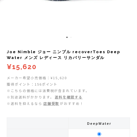
レイル)
ライト
Mag-on(マグオン)
COMPRESSPORT(コンプレスポーツ)
ボトル・携帯カップ
MEDALIST(メダリスト)
cotopaxi (コトパクシ)
テーピング・サポーター
POW BAR(パウバー)
Joe Nimble ジョー ニンブル recoverToes Deep
DYNAFIT(ディナフィット)
ストックポール
PUREPALA(ピュアパラ)
Water メンズ レディース リカバリーサンダル
¥15,620
ELDORESO(エルドレッソ)
その他
SAMURAICHARGE Pro
メーカー希望小売価格：¥15,620
獲得ポイント：156ポイント
extremities (エクストリミティーズ)
SAMURAI GEL(サムライジェル)
※こちらの価格には消費税が含まれています。
※別途送料がかかります。
送料を確認する
FEELCAP(フィールキャップ)
※送料を抑えるなら
店舗受取
がおすすめ！
Shonai Special(ショウナイスペシャル)
Feetures (フィーチャーズ)
VESPA(ベスパ)
DeepWater
finetrack(ファイントラック)
ZEN NUTRITION(ゼンニュートリション)