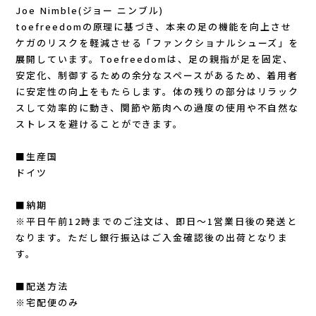
Joe Nimble(ジョー ニンブル)
Outdoor Research (アウトドアリサーチ)
toefreedomの原理に基づき、本来の足の機能を向上させ
ケガのリスクを軽減させる「ファンクショナルシューズ」を
PaaGo WORKS(パーゴワークス)
展開しています。Toefreedomは、足の親指が足を固定、
安定化、制御するための余分なスペースがあるため、着用者
patagonia(パタゴニア)
に安定性の向上をもたらします。体の残りの部分はリラック
スして効率的に動き、関節や筋肉への過度の使用や不自然な
ストレスを避けることができます。
PRO-TEC(プロテック)
■生産国
R×L(アールエル)
ドイツ
Rab(ラブ)
■納期
※平日午前12時までのご注文は、即日～1営業日後の発送と
ranor(ラナー)
なります。ただし銀行振込はご入金確認後の出荷となりま
す。
RAIDLIGHT(レイドライト)
■配送方法
※宅配便のみ
ROARK(ロアーク)