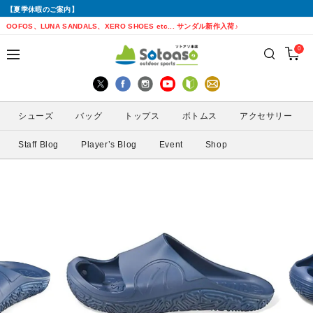
【夏季休暇のご案内】
戻る
戻る
戻る
戻る
戻る
戻る
戻る
戻る
OOFOS、LUNA SANDALS、XERO SHOES etc... サンダル新作入荷♪
0
シューズから探す
トップスから探す
ボトムスから探す
バッグから探す
アクセサリーから探す
ブランドから探す
ブランドから探す
性別から探す
すべてを見る
すべてを見る
すべてを見る
すべてを見る
すべてを見る
すべてを見る
ALTRA(アルトラ)
メンズ
シューズ
バッグ
トップス
ボトムス
アクセサリー
トレイルランニングシューズ
シェル・レインウェア
ショートパンツ
トレランザック
キャップ・ハット
ACTIVE YOHKAN(アクティブようかん)
Amazfit(アマズフィット)
レディース
Staff Blog
Player’s Blog
Event
Shop
ランニングシューズ
シャツ
ロングパンツ
バックパック
ソックス
ATHLETUNE(アスリチューン)
BAUERFEIND(バウアーファインド)
サンダル
インナー
スカート
ウエストポーチ
グローブ
BananaGO(バナナゴー)
CIELE(シエル)
スパッツ
その他
アームカバー
Enemoti(エネモチ)
CHAORAS(チャオラス)
ゲイター
HoneyAction(ハニーアクション)
Clef(クレ)
サングラス
KODA(コーダ)
Columbia・Montrail(コロンビア・モント