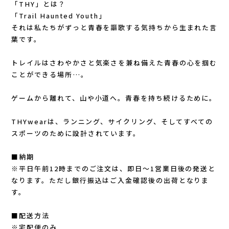
「THY」とは？
New Era(ニューエラ)
「Trail Haunted Youth」
それは私たちがずっと青春を謳歌する気持ちから生まれた言
New-HALE(ニューハレ)
葉です。
NNORMAL(ノーマル)
トレイルはさわやかさと気楽さを兼ね備えた青春の心を掴む
ことができる場所…。
NORTEC (ノルテック)
ゲームから離れて、山や小道へ。青春を持ち続けるために。
ODLO (オドロ )
THYwearは、ランニング、サイクリング、そしてすべての
スポーツのために設計されています。
OLENO(オレノ)
■納期
OMM(オリジナルマウンテンマラソン)
※平日午前12時までのご注文は、即日～1営業日後の発送と
なります。ただし銀行振込はご入金確認後の出荷となりま
On Running(オンランニング)
す。
■配送方法
OOFOS (ウーフォス)
※宅配便のみ