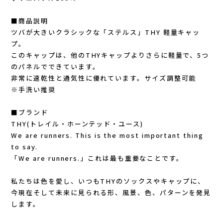
Lithe Apparel（ライテ アパレル）
■商品説明
LUNA SANDALS(ルナサンダル)
ツバが大きいクラシックな「ステルス」THY 軽量キャッ
プ。
MARSQUEST(マーズクエスト)
このキャップは、他のTHYキャップよりさらに軽量で、5つ
のパネルでできています。
非常に速乾性と通気性に優れています。サイズ調整可能
MERRELL(メレル)
※手洗い推奨
milestone(マイルストーン)
■ブランド
THY(トレイル・ホーンテッド・ユース)
MMA(マウンテンマーシャルアーツ)
We are runners. This is the most important thing
to say.
MOUNTAIN HARD WEAR(マウンテンハー
「We are runners.」これは最も重要なことです。
ドウェア)
私たちは色を愛し、いつもTHYのソックスやキャップに、
今現在そして未来に見られる形、風景、色、パターンを発見
します。
MYSTERY RANCH (ミステリーランチ)