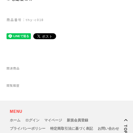
Outdoor Research (アウトドアリサーチ)
商品番号：thy-c018
PaaGo WORKS(パーゴワークス)
patagonia(パタゴニア)
PRO-TEC(プロテック)
R×L(アールエル)
関連商品
Rab(ラブ)
閲覧履歴
ranor(ラナー)
MENU
RAIDLIGHT(レイドライト)
ホーム
ログイン
マイページ
新規会員登録
TOP
ROARK(ロアーク)
プライバシーポリシー
特定商取引法に基づく表記
お問い合わせ