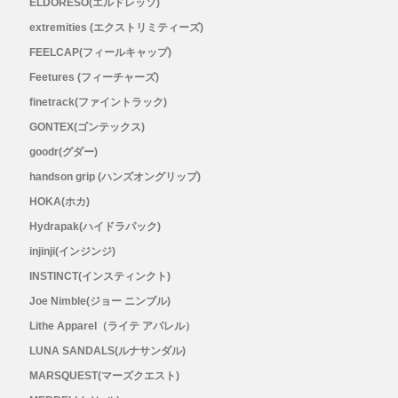
ELDORESO(エルドレッソ)
extremities (エクストリミティーズ)
Topo Athletic (トポ アスレチック)
FEELCAP(フィールキャップ)
Feetures (フィーチャーズ)
TYMER(タイマー)
finetrack(ファイントラック)
GONTEX(ゴンテックス)
UltrAspire(ウルトラスパイア)
goodr(グダー)
XeroShoes（ゼロシューズ）
handson grip (ハンズオングリップ)
HOKA(ホカ)
yamarokko(ヤマロッコ)
Hydrapak(ハイドラパック)
injinji(インジンジ)
YAMAtune(ヤマチューン)
INSTINCT(インスティンクト)
Joe Nimble(ジョー ニンブル)
SALE(セール)
Lithe Apparel（ライテ アパレル）
LUNA SANDALS(ルナサンダル)
BananaGO
MARSQUEST(マーズクエスト)