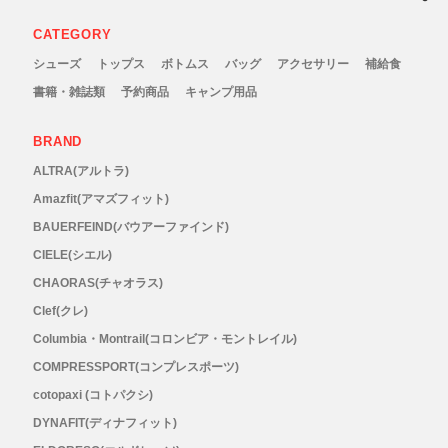
CATEGORY
RYOGEN(リョウゲン)
シューズ
トップス
ボトムス
バッグ
アクセサリー
補給食
SALOMON(サロモン)
書籍・雑誌類
予約商品
キャンプ用品
Simply Wonderful(シンプリーワンダフル)
BRAND
ALTRA(アルトラ)
STAMP RUN & CO (スタンプ ランアンド
Amazfit(アマズフィット)
BAUERFEIND(バウアーファインド)
コー)
CIELE(シエル)
CHAORAS(チャオラス)
STATIC(スタティック)
Clef(クレ)
Columbia・Montrail(コロンビア・モントレイル)
THE NORTH FACE(ノースフェイス)
COMPRESSPORT(コンプレスポーツ)
TETON BROS(ティートンブロス)
cotopaxi (コトパクシ)
DYNAFIT(ディナフィット)
THY (ティーエイチワイ)