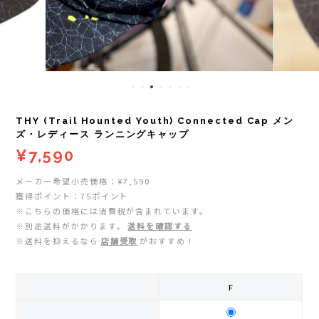
レイル)
ライト
Mag-on(マグオン)
COMPRESSPORT(コンプレスポーツ)
ボトル・携帯カップ
MEDALIST(メダリスト)
cotopaxi (コトパクシ)
テーピング・サポーター
POW BAR(パウバー)
THY (Trail Hounted Youth) Connected Cap メン
DYNAFIT(ディナフィット)
ストックポール
PUREPALA(ピュアパラ)
ズ・レディース ランニングキャップ
¥7,590
ELDORESO(エルドレッソ)
その他
SAMURAICHARGE Pro
メーカー希望小売価格：¥7,590
獲得ポイント：75ポイント
extremities (エクストリミティーズ)
SAMURAI GEL(サムライジェル)
※こちらの価格には消費税が含まれています。
※別途送料がかかります。
送料を確認する
FEELCAP(フィールキャップ)
※送料を抑えるなら
店舗受取
がおすすめ！
Shonai Special(ショウナイスペシャル)
Feetures (フィーチャーズ)
VESPA(ベスパ)
F
finetrack(ファイントラック)
ZEN NUTRITION(ゼンニュートリション)