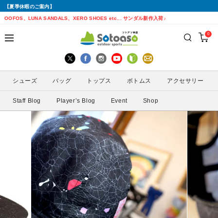
【夏季休暇のご案内】
戻る
戻る
戻る
戻る
戻る
戻る
戻る
戻る
OOFOS、LUNA SANDALS、XERO SHOES etc... サンダル新作入荷♪
0
シューズから探す
トップスから探す
ボトムスから探す
バッグから探す
アクセサリーから探す
ブランドから探す
ブランドから探す
性別から探す
すべてを見る
すべてを見る
すべてを見る
すべてを見る
すべてを見る
すべてを見る
ALTRA(アルトラ)
メンズ
シューズ
バッグ
トップス
ボトムス
アクセサリー
トレイルランニングシューズ
シェル・レインウェア
ショートパンツ
トレランザック
キャップ・ハット
ACTIVE YOHKAN(アクティブようかん)
Amazfit(アマズフィット)
レディース
Staff Blog
Player’s Blog
Event
Shop
ランニングシューズ
シャツ
ロングパンツ
バックパック
ソックス
ATHLETUNE(アスリチューン)
BAUERFEIND(バウアーファインド)
サンダル
インナー
スカート
ウエストポーチ
グローブ
BananaGO(バナナゴー)
CIELE(シエル)
スパッツ
その他
アームカバー
Enemoti(エネモチ)
CHAORAS(チャオラス)
ゲイター
HoneyAction(ハニーアクション)
Clef(クレ)
サングラス
KODA(コーダ)
Columbia・Montrail(コロンビア・モント