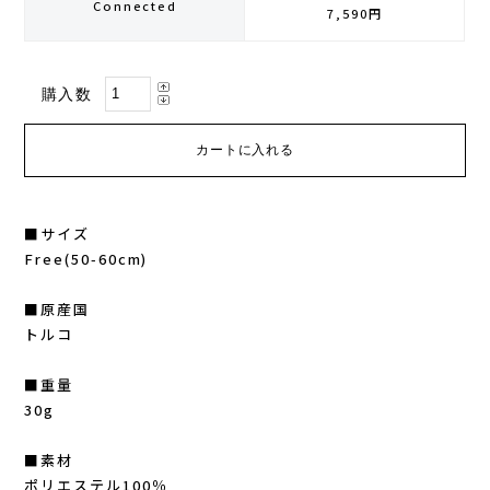
Connected
7,590円
GONTEX(ゴンテックス)
カルノパワー
購入数
goodr(グダー)
ジャパンエナジーフード
handson grip (ハンズオングリップ)
オレは摂取す
HOKA(ホカ)
ナガノトマト
■サイズ
Free(50-60cm)
Hydrapak(ハイドラパック)
ミドリ安全
■原産国
injinji(インジンジ)
梅丹
トルコ
INSTINCT(インスティンクト)
セット
■重量
30g
Joe Nimble(ジョー ニンブル)
■素材
ポリエステル100％