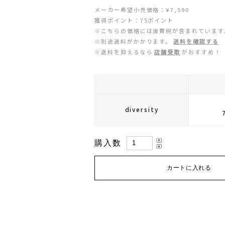
ZEN NUTRITION(ゼンニュートリション)
GONTEX(ゴンテックス)
メーカー希望小売価格：¥7,590
獲得ポイント：75ポイント
※こちらの価格には消費税が含まれています
カルノパワー
goodr(グダー)
※別途送料がかかります。
送料を確認する
※送料を抑えるなら
店舗受取
がおすすめ！
ジャパンエナジーフード
handson grip (ハンズオングリップ)
オレは摂取す
HOKA(ホカ)
diversity
ナガノトマト
Hydrapak(ハイドラパック)
ミドリ安全
injinji(インジンジ)
購入数
梅丹
INSTINCT(インスティンクト)
セット
Joe Nimble(ジョー ニンブル)
Lithe Apparel（ライテ アパレル）