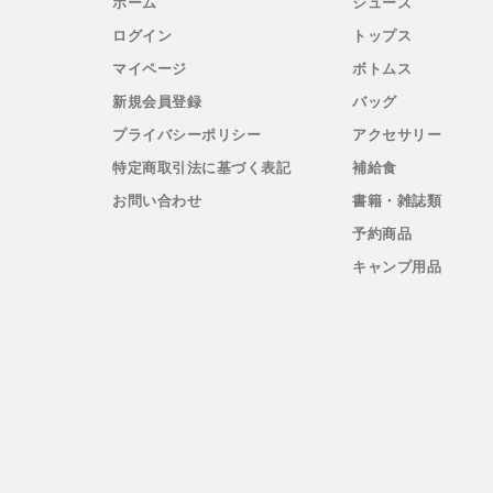
ホーム
シューズ
RYOGEN(リョウゲン)
ログイン
トップス
SALOMON(サロモン)
マイページ
ボトムス
新規会員登録
バッグ
Simply Wonderful(シンプリーワンダフル)
プライバシーポリシー
アクセサリー
特定商取引法に基づく表記
補給食
STAMP RUN & CO (スタンプ ランアンドコー)
お問い合わせ
書籍・雑誌類
STATIC(スタティック)
予約商品
キャンプ用品
THE NORTH FACE(ノースフェイス)
TETON BROS(ティートンブロス)
THY (ティーエイチワイ)
Topo Athletic (トポ アスレチック)