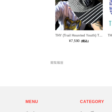
PaaGo WORKS(パーゴワークス)
patagonia(パタゴニア)
THY (Trail Hounted Youth) THY ?Do Not Tell The Boys“ Cap メンズ・レディース トレラン キャップ ランニングキャップ
PRO-TEC(プロテック)
¥7,590
(税込)
R×L(アールエル)
閲覧履歴
Rab(ラブ)
ranor(ラナー)
RAIDLIGHT(レイドライト)
ROARK(ロアーク)
MENU
CATEGORY