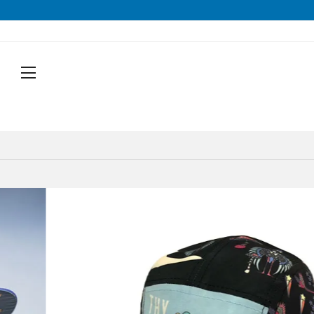
戻る
戻る
戻る
戻る
戻る
戻る
戻る
戻る
シューズから探す
トップスから探す
ボトムスから探す
バッグから探す
アクセサリーから探す
ブランドから探す
ブランドから探す
性別から探す
すべてを見る
すべてを見る
すべてを見る
すべてを見る
すべてを見る
すべてを見る
ALTRA(アルトラ)
メンズ
トレイルランニングシューズ
シェル・レインウェア
ショートパンツ
トレランザック
キャップ・ハット
ACTIVE YOHKAN(アクティブようかん)
Amazfit(アマズフィット)
レディース
ランニングシューズ
シャツ
ロングパンツ
バックパック
ソックス
ATHLETUNE(アスリチューン)
BAUERFEIND(バウアーファインド)
すべてを見る
すべてを見る
すべてを見る
すべてを見る
すべてを見る
すべてを見る
サンダル
インナー
スカート
ウエストポーチ
グローブ
BananaGO(バナナゴー)
CIELE(シエル)
トレイルランニングシューズ
トレランザック
シェル・レインウェア
ショートパンツ
キャップ・ハット
ACTIVE YOHKAN(アクティブよう
スパッツ
その他
アームカバー
Enemoti(エネモチ)
CHAORAS(チャオラス)
ゲイター
HoneyAction(ハニーアクション)
Clef(クレ)
ソックス
ATHLETUNE(アスリチューン)