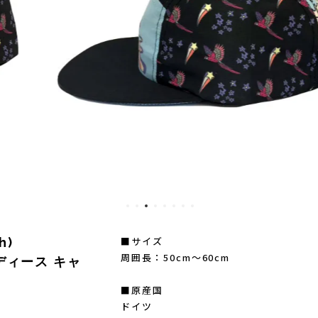
)
Mag-on(マグオン)
SAMUR
■サイズ
h)
周囲長：50cm～60cm
レディース キャ
■原産国
ドイツ