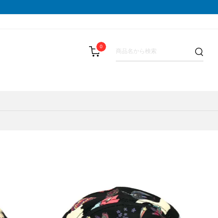
0
LIST(メダリスト)
スパッツ
その他
テーピング・サポーター
SAMURAI GEL(サムライジェル)
BAR(パウバー)
ストックポール
Shonai Special(ショウナイスペシャ
PALA(ピュアパラ)
その他
VESPA(ベスパ)