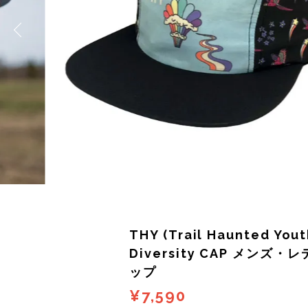
サングラス
KODA(コーダ)
Columbia・Montrail(コロンビア・モントレイル
BananaGO(バナナゴー)
ライト
Mag-on(マグオン)
COMPRESSPORT(コンプレスポーツ)
ボトル・携帯カップ
MEDALIST(メダリスト)
cotopaxi (コトパクシ)
テーピング・サポーター
POW BAR(パウバー)
DYNAFIT(ディナフィット)
ストックポール
PUREPALA(ピュアパラ)
ELDORESO(エルドレッソ)
その他
SAMURAICHARGE Pro
extremities (エクストリミティーズ)
SAMURAI GEL(サムライジェル)
FEELCAP(フィールキャップ)
THY (Trail Haunted Yout
Shonai Special(ショウナイスペシャル)
Feetures (フィーチャーズ)
Diversity CAP メンズ・
ップ
VESPA(ベスパ)
finetrack(ファイントラック)
¥7,590