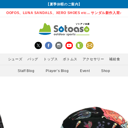
【夏季休暇のご案内】
OOFOS、LUNA SANDALS、XERO SHOES etc... サンダル新作入荷♪
シューズ
バッグ
トップス
ボトムス
アクセサリー
補給食
Staff Blog
Player’s Blog
Event
Shop
グローブ
Enemoti(エネモチ)
バックパック
ロングパンツ
サングラス
ランニングシューズ
シャツ
MEDA
かん)
アームカバー
HoneyAction(ハニーアクション)
ウエストポーチ
スカート
ライト
サンダル
インナー
POW 
ゲイター
KODA(コーダ)
ボトル・携帯カップ
PURE