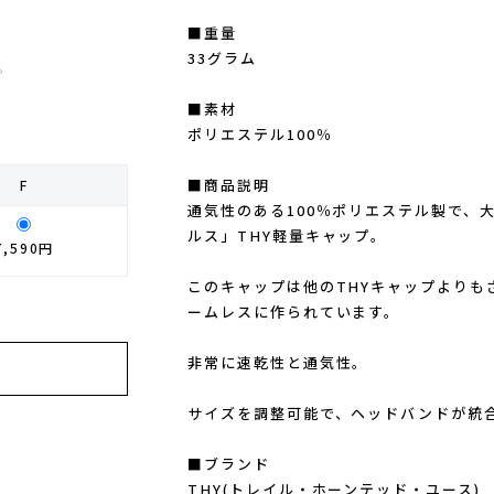
■重量
33グラム
。
■素材
ポリエステル100％
■商品説明
F
通気性のある100％ポリエステル製で、
ルス」THY軽量キャップ。
7,590円
このキャップは他のTHYキャップよりも
ームレスに作られています。
非常に速乾性と通気性。
サイズを調整可能で、ヘッドバンドが統
■ブランド
THY(トレイル・ホーンテッド・ユース)