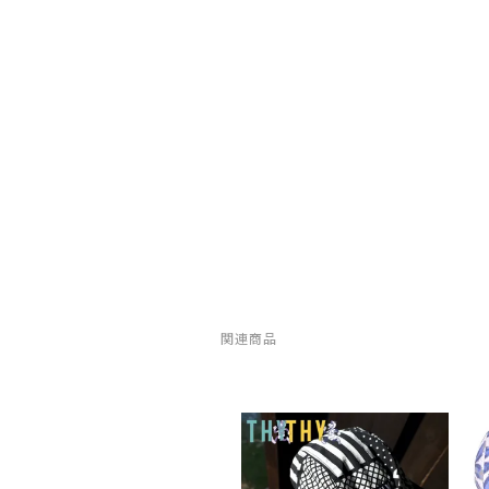
New-HALE(ニューハレ)
NNORMAL(ノーマル)
NORTEC (ノルテック)
ODLO (オドロ )
OLENO(オレノ)
OMM(オリジナルマウンテンマラソン)
関連商品
On Running(オンランニング)
OOFOS (ウーフォス)
Outdoor Research (アウトドアリサーチ)