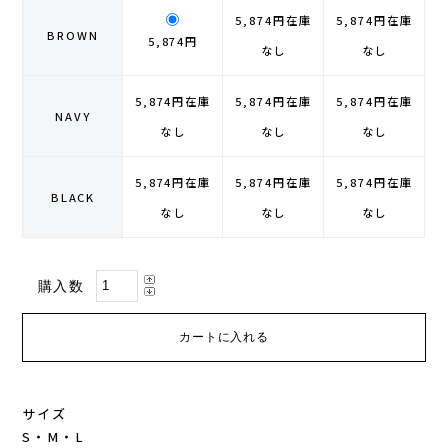
5,874円
在庫
5,874円
在庫
BROWN
5,874円
GONTEX(ゴンテックス)
カルノパワー
なし
なし
goodr(グダー)
ジャパンエナジーフード
5,874円
在庫
5,874円
在庫
5,874円
在庫
NAVY
なし
なし
なし
handson grip (ハンズオングリップ)
オレは摂取す
5,874円
在庫
5,874円
在庫
5,874円
在庫
HOKA(ホカ)
ナガノトマト
BLACK
なし
なし
なし
Hydrapak(ハイドラパック)
ミドリ安全
購入数
injinji(インジンジ)
梅丹
INSTINCT(インスティンクト)
セット
Joe Nimble(ジョー ニンブル)
サイズ
S・M・L