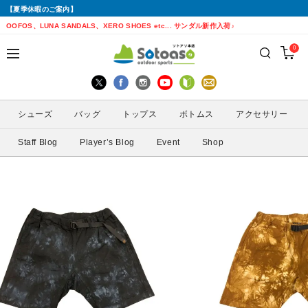
【夏季休暇のご案内】
戻る
戻る
戻る
戻る
戻る
戻る
戻る
戻る
OOFOS、LUNA SANDALS、XERO SHOES etc... サンダル新作入荷♪
0
シューズから探す
トップスから探す
ボトムスから探す
バッグから探す
アクセサリーから探す
ブランドから探す
ブランドから探す
性別から探す
すべてを見る
すべてを見る
すべてを見る
すべてを見る
すべてを見る
すべてを見る
ALTRA(アルトラ)
メンズ
シューズ
バッグ
トップス
ボトムス
アクセサリー
トレイルランニングシューズ
シェル・レインウェア
ショートパンツ
トレランザック
キャップ・ハット
ACTIVE YOHKAN(アクティブようかん)
Amazfit(アマズフィット)
レディース
Staff Blog
Player’s Blog
Event
Shop
ランニングシューズ
シャツ
ロングパンツ
バックパック
ソックス
ATHLETUNE(アスリチューン)
BAUERFEIND(バウアーファインド)
サンダル
インナー
スカート
ウエストポーチ
グローブ
BananaGO(バナナゴー)
CIELE(シエル)
スパッツ
その他
アームカバー
Enemoti(エネモチ)
CHAORAS(チャオラス)
ゲイター
HoneyAction(ハニーアクション)
Clef(クレ)
サングラス
KODA(コーダ)
Columbia・Montrail(コロンビア・モント