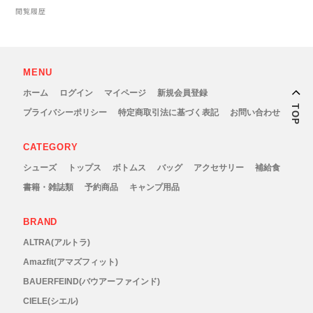
New Era(ニューエラ)
閲覧履歴
New-HALE(ニューハレ)
MENU
NNORMAL(ノーマル)
ホーム
ログイン
マイページ
新規会員登録
TOP
プライバシーポリシー
特定商取引法に基づく表記
お問い合わせ
NORTEC (ノルテック)
CATEGORY
ODLO (オドロ )
シューズ
トップス
ボトムス
バッグ
アクセサリー
補給食
OLENO(オレノ)
書籍・雑誌類
予約商品
キャンプ用品
BRAND
OMM(オリジナルマウンテンマラソン)
ALTRA(アルトラ)
On Running(オンランニング)
Amazfit(アマズフィット)
BAUERFEIND(バウアーファインド)
OOFOS (ウーフォス)
CIELE(シエル)