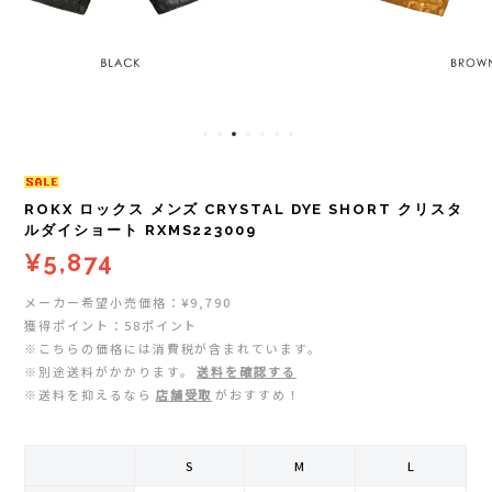
レイル)
ライト
Mag-on(マグオン)
COMPRESSPORT(コンプレスポーツ)
ボトル・携帯カップ
MEDALIST(メダリスト)
cotopaxi (コトパクシ)
テーピング・サポーター
POW BAR(パウバー)
DYNAFIT(ディナフィット)
ストックポール
PUREPALA(ピュアパラ)
ROKX ロックス メンズ CRYSTAL DYE SHORT クリスタ
ルダイショート RXMS223009
¥5,874
ELDORESO(エルドレッソ)
その他
SAMURAICHARGE Pro
メーカー希望小売価格：¥9,790
extremities (エクストリミティーズ)
SAMURAI GEL(サムライジェル)
獲得ポイント：58ポイント
※こちらの価格には消費税が含まれています。
FEELCAP(フィールキャップ)
※別途送料がかかります。
送料を確認する
Shonai Special(ショウナイスペシャル)
※送料を抑えるなら
店舗受取
がおすすめ！
Feetures (フィーチャーズ)
VESPA(ベスパ)
S
M
L
finetrack(ファイントラック)
ZEN NUTRITION(ゼンニュートリション)