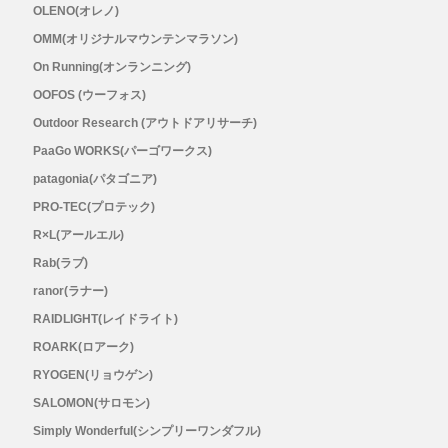
OLENO(オレノ)
OMM(オリジナルマウンテンマラソン)
Topo Athletic (トポ アスレチック)
On Running(オンランニング)
OOFOS (ウーフォス)
TYMER(タイマー)
Outdoor Research (アウトドアリサーチ)
UltrAspire(ウルトラスパイア)
PaaGo WORKS(パーゴワークス)
patagonia(パタゴニア)
XeroShoes（ゼロシューズ）
PRO-TEC(プロテック)
R×L(アールエル)
yamarokko(ヤマロッコ)
Rab(ラブ)
ranor(ラナー)
YAMAtune(ヤマチューン)
RAIDLIGHT(レイドライト)
ROARK(ロアーク)
SALE(セール)
RYOGEN(リョウゲン)
BananaGO
SALOMON(サロモン)
Simply Wonderful(シンプリーワンダフル)