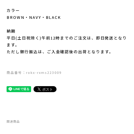
Lithe Apparel（ライテ アパレル）
カラー
LUNA SANDALS(ルナサンダル)
BROWN・NAVY・BLACK
納期
MARSQUEST(マーズクエスト)
平日(土日祝除く)午前12時までのご注文は、即日発送となり
ます。
MERRELL(メレル)
ただし銀行振込は、ご入金確認後の出荷となります。
milestone(マイルストーン)
商品番号：rokx-rxms223009
MMA(マウンテンマーシャルアーツ)
MOUNTAIN HARD WEAR(マウンテンハー
ドウェア)
関連商品
MYSTERY RANCH (ミステリーランチ)