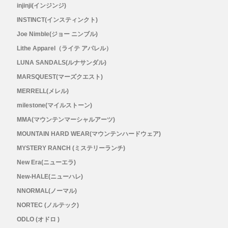
injinji(インジンジ)
RYOGEN(リョウゲン)
INSTINCT(インスティンクト)
Joe Nimble(ジョー ニンブル)
SALOMON(サロモン)
Lithe Apparel（ライテ アパレル）
LUNA SANDALS(ルナサンダル)
Simply Wonderful(シンプリーワンダフル)
MARSQUEST(マーズクエスト)
MERRELL(メレル)
STAMP RUN & CO (スタンプ ランアンド
milestone(マイルストーン)
MMA(マウンテンマーシャルアーツ)
コー)
MOUNTAIN HARD WEAR(マウンテンハードウェア)
STATIC(スタティック)
MYSTERY RANCH (ミステリーランチ)
New Era(ニューエラ)
THE NORTH FACE(ノースフェイス)
New-HALE(ニューハレ)
NNORMAL(ノーマル)
TETON BROS(ティートンブロス)
NORTEC (ノルテック)
ODLO (オドロ )
THY (ティーエイチワイ)