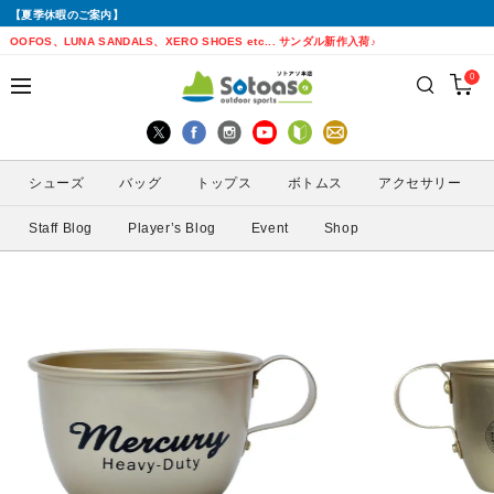
【夏季休暇のご案内】
戻る
戻る
戻る
戻る
戻る
戻る
戻る
戻る
OOFOS、LUNA SANDALS、XERO SHOES etc... サンダル新作入荷♪
0
シューズから探す
トップスから探す
ボトムスから探す
バッグから探す
アクセサリーから探す
ブランドから探す
ブランドから探す
性別から探す
すべてを見る
すべてを見る
すべてを見る
すべてを見る
すべてを見る
すべてを見る
ALTRA(アルトラ)
メンズ
シューズ
バッグ
トップス
ボトムス
アクセサリー
トレイルランニングシューズ
シェル・レインウェア
ショートパンツ
トレランザック
キャップ・ハット
ACTIVE YOHKAN(アクティブようかん)
Amazfit(アマズフィット)
レディース
Staff Blog
Player’s Blog
Event
Shop
ランニングシューズ
シャツ
ロングパンツ
バックパック
ソックス
ATHLETUNE(アスリチューン)
BAUERFEIND(バウアーファインド)
サンダル
インナー
スカート
ウエストポーチ
グローブ
BananaGO(バナナゴー)
CIELE(シエル)
スパッツ
その他
アームカバー
Enemoti(エネモチ)
CHAORAS(チャオラス)
ゲイター
HoneyAction(ハニーアクション)
Clef(クレ)
サングラス
KODA(コーダ)
Columbia・Montrail(コロンビア・モント