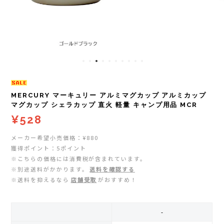
レイル)
ライト
Mag-on(マグオン)
COMPRESSPORT(コンプレスポーツ)
ボトル・携帯カップ
MEDALIST(メダリスト)
cotopaxi (コトパクシ)
テーピング・サポーター
POW BAR(パウバー)
DYNAFIT(ディナフィット)
ストックポール
PUREPALA(ピュアパラ)
MERCURY マーキュリー アルミマグカップ アルミカップ
マグカップ シェラカップ 直火 軽量 キャンプ用品 MCR
¥528
ELDORESO(エルドレッソ)
その他
SAMURAICHARGE Pro
メーカー希望小売価格：¥880
extremities (エクストリミティーズ)
SAMURAI GEL(サムライジェル)
獲得ポイント：5ポイント
※こちらの価格には消費税が含まれています。
FEELCAP(フィールキャップ)
※別途送料がかかります。
送料を確認する
Shonai Special(ショウナイスペシャル)
※送料を抑えるなら
店舗受取
がおすすめ！
Feetures (フィーチャーズ)
VESPA(ベスパ)
-
finetrack(ファイントラック)
ZEN NUTRITION(ゼンニュートリション)