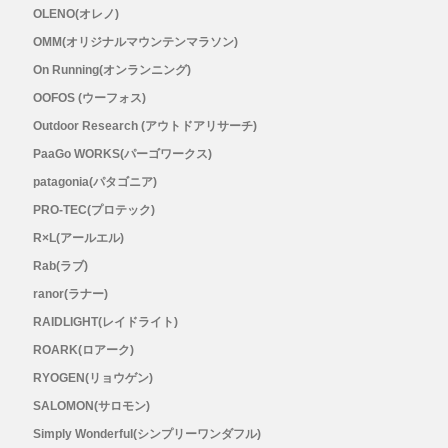
OLENO(オレノ)
OMM(オリジナルマウンテンマラソン)
Topo Athletic (トポ アスレチック)
On Running(オンランニング)
TYMER(タイマー)
OOFOS (ウーフォス)
Outdoor Research (アウトドアリサーチ)
UltrAspire(ウルトラスパイア)
PaaGo WORKS(パーゴワークス)
patagonia(パタゴニア)
XeroShoes（ゼロシューズ）
PRO-TEC(プロテック)
R×L(アールエル)
yamarokko(ヤマロッコ)
Rab(ラブ)
ranor(ラナー)
YAMAtune(ヤマチューン)
RAIDLIGHT(レイドライト)
ROARK(ロアーク)
SALE(セール)
RYOGEN(リョウゲン)
BananaGO
SALOMON(サロモン)
Simply Wonderful(シンプリーワンダフル)