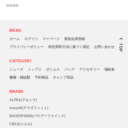
New Era(ニューエラ)
閲覧履歴
New-HALE(ニューハレ)
MENU
NNORMAL(ノーマル)
ホーム
ログイン
マイページ
新規会員登録
TOP
プライバシーポリシー
特定商取引法に基づく表記
お問い合わせ
NORTEC (ノルテック)
CATEGORY
ODLO (オドロ )
シューズ
トップス
ボトムス
バッグ
アクセサリー
補給食
OLENO(オレノ)
書籍・雑誌類
予約商品
キャンプ用品
OMM(オリジナルマウンテンマラソン)
BRAND
ALTRA(アルトラ)
On Running(オンランニング)
Amazfit(アマズフィット)
BAUERFEIND(バウアーファインド)
OOFOS (ウーフォス)
CIELE(シエル)