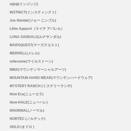
injinji(インジンジ)
RYOGEN(リョウゲン)
INSTINCT(インスティンクト)
Joe Nimble(ジョー ニンブル)
SALOMON(サロモン)
Lithe Apparel（ライテ アパレル）
LUNA SANDALS(ルナサンダル)
Simply Wonderful(シンプリーワンダフル)
MARSQUEST(マーズクエスト)
MERRELL(メレル)
STAMP RUN & CO (スタンプ ランアンド
milestone(マイルストーン)
コー)
MMA(マウンテンマーシャルアーツ)
MOUNTAIN HARD WEAR(マウンテンハードウェア)
STATIC(スタティック)
MYSTERY RANCH (ミステリーランチ)
New Era(ニューエラ)
THE NORTH FACE(ノースフェイス)
New-HALE(ニューハレ)
NNORMAL(ノーマル)
TETON BROS(ティートンブロス)
NORTEC (ノルテック)
ODLO (オドロ )
THY (ティーエイチワイ)