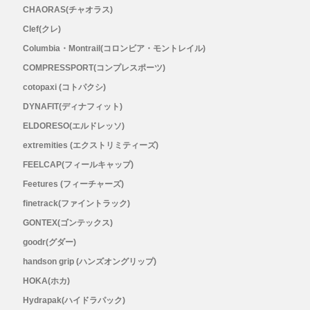
CHAORAS(チャオラス)
Outdoor Research (アウトドアリサーチ)
Clef(クレ)
Columbia・Montrail(コロンビア・モントレイル)
PaaGo WORKS(パーゴワークス)
COMPRESSPORT(コンプレスポーツ)
patagonia(パタゴニア)
cotopaxi (コトパクシ)
DYNAFIT(ディナフィット)
PRO-TEC(プロテック)
ELDORESO(エルドレッソ)
extremities (エクストリミティーズ)
R×L(アールエル)
FEELCAP(フィールキャップ)
Feetures (フィーチャーズ)
Rab(ラブ)
finetrack(ファイントラック)
GONTEX(ゴンテックス)
ranor(ラナー)
goodr(グダー)
handson grip (ハンズオングリップ)
RAIDLIGHT(レイドライト)
HOKA(ホカ)
ROARK(ロアーク)
Hydrapak(ハイドラパック)