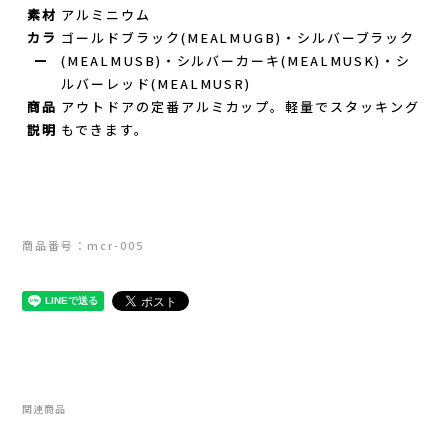
Lithe Apparel（ライテ アパレル）
素材
アルミニウム
カラ
ゴールドブラック(MEALMUGB)・シルバーブラック
LUNA SANDALS(ルナサンダル)
ー
(MEALMUSB)・シルバーカーキ(MEALMUSK)・シ
ルバーレッド(MEALMUSR)
MARSQUEST(マーズクエスト)
商品
アウトドアの定番アルミカップ。軽量でスタッキング
説明
もできます。
MERRELL(メレル)
#-1000
milestone(マイルストーン)
商品番号：mcr-005
MMA(マウンテンマーシャルアーツ)
MOUNTAIN HARD WEAR(マウンテンハー
ドウェア)
関連商品
MYSTERY RANCH (ミステリーランチ)