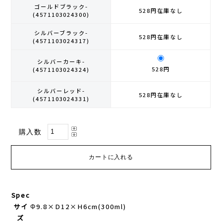
ゴールドブラック-
528円
在庫なし
(4571103024300)
GONTEX(ゴンテックス)
カルノパワー
シルバーブラック-
528円
在庫なし
(4571103024317)
goodr(グダー)
ジャパンエナジーフード
シルバーカーキ-
528円
(4571103024324)
handson grip (ハンズオングリップ)
オレは摂取す
シルバーレッド-
528円
在庫なし
HOKA(ホカ)
ナガノトマト
(4571103024331)
Hydrapak(ハイドラパック)
ミドリ安全
購入数
injinji(インジンジ)
梅丹
INSTINCT(インスティンクト)
セット
Spec
Joe Nimble(ジョー ニンブル)
サイ
Φ9.8×D12×H6cm(300ml)
ズ