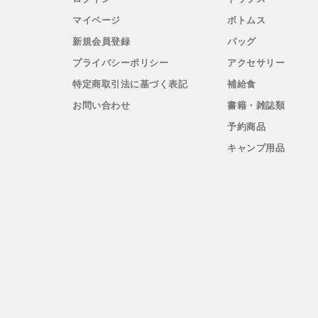
TYMER(タイマー)
マイページ
ボトムス
新規会員登録
バッグ
UltrAspire(ウルトラスパイア)
プライバシーポリシー
アクセサリー
特定商取引法に基づく表記
補給食
XeroShoes（ゼロシューズ）
お問い合わせ
書籍・雑誌類
yamarokko(ヤマロッコ)
予約商品
キャンプ用品
YAMAtune(ヤマチューン)
SALE(セール)
BananaGO
メンズ
レディース