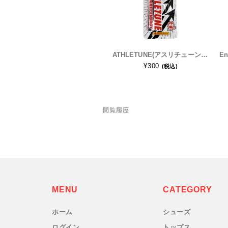
RYOGEN(リョウゲン)
SALOMON(サロモン)
ATHLETUNE(アスリチューン) POCKET ENERGY(ポケットエナジー) オレンジ味 1個(47g×1個)
Simply Wonderful(シンプリーワンダフル)
¥300
(税込)
STAMP RUN & CO (スタンプ ランアンドコー)
STATIC(スタティック)
閲覧履歴
THE NORTH FACE(ノースフェイス)
TETON BROS(ティートンブロス)
THY (ティーエイチワイ)
MENU
CATEGORY
Topo Athletic (トポ アスレチック)
ホーム
シューズ
ログイン
トップス