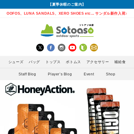
【夏季休暇のご案内】
OOFOS、LUNA SANDALS、XERO SHOES etc... サンダル新作入荷♪
シューズ
バッグ
トップス
ボトムス
アクセサリー
補給食
Staff Blog
Player’s Blog
Event
Shop
グローブ
Enemoti(エネモチ)
バックパック
ロングパンツ
サングラス
ランニングシューズ
シャツ
MEDA
かん)
アームカバー
HoneyAction(ハニーアクション)
ウエストポーチ
スカート
ライト
サンダル
インナー
POW 
ゲイター
KODA(コーダ)
ボトル・携帯カップ
PURE