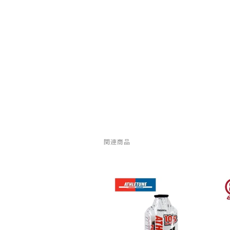
PaaGo WORKS(パーゴワークス)
patagonia(パタゴニア)
PRO-TEC(プロテック)
R×L(アールエル)
Rab(ラブ)
関連商品
ranor(ラナー)
RAIDLIGHT(レイドライト)
ROARK(ロアーク)