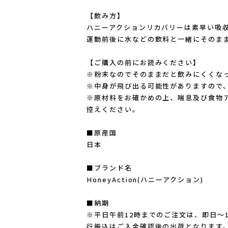
【飲み方】
ハニーアクションリカバリーは素早い吸
運動前後に水などの飲料と一緒にそのま
【ご購入の前にお読みください】
※粉末なのでそのままだと飲みにくくな
※中身が飛び出る可能性がありますので
※原材料をお確かめの上、喘息及び食物
控えください。
■原産国
日本
■ブランド名
HoneyAction(ハニーアクション)
■納期
※平日午前12時までのご注文は、即日～
行振込はご入金確認後の出荷となります