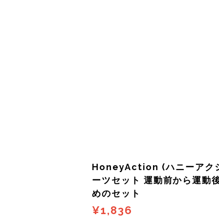
サングラス
KODA(コーダ)
Columbia・Montrail(コロンビア・モントレイル
BananaGO(バナナゴー)
ライト
Mag-on(マグオン)
COMPRESSPORT(コンプレスポーツ)
ボトル・携帯カップ
MEDALIST(メダリスト)
cotopaxi (コトパクシ)
テーピング・サポーター
POW BAR(パウバー)
DYNAFIT(ディナフィット)
ストックポール
PUREPALA(ピュアパラ)
ELDORESO(エルドレッソ)
その他
SAMURAICHARGE Pro
extremities (エクストリミティーズ)
SAMURAI GEL(サムライジェル)
FEELCAP(フィールキャップ)
HoneyAction (ハニーア
Shonai Special(ショウナイスペシャル)
Feetures (フィーチャーズ)
ーツセット 運動前から運動
めのセット
VESPA(ベスパ)
finetrack(ファイントラック)
¥1,836