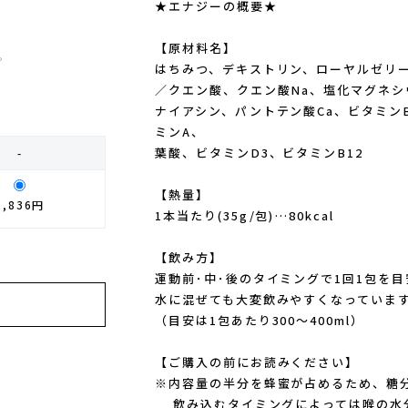
★エナジーの概要★
【原材料名】
。
はちみつ、デキストリン、ローヤルゼリ
／クエン酸、クエン酸Na、塩化マグネシ
ナイアシン、パントテン酸Ca、ビタミンB
ミンA、
葉酸、ビタミンD3、ビタミンB12
-
【熱量】
1,836円
1本当たり(35g/包)…80kcal
【飲み方】
運動前･中･後のタイミングで1回1包を
水に混ぜても大変飲みやすくなっていま
（目安は1包あたり300～400ml）
【ご購入の前にお読みください】
※内容量の半分を蜂蜜が占めるため、糖
飲み込むタイミングによっては喉の水