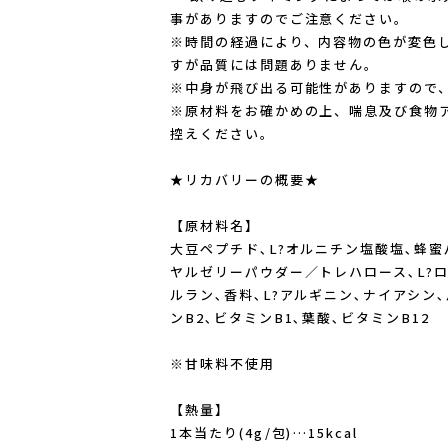
事がありますのでご注意ください。
※時間の経過により、内容物の色が変色
すが品質には問題ありません。
※中身が飛び出る可能性がありますので
※原材料をお確かめの上、喘息及び食物
控えください。
★リカバリーの概要★
【原材料名】
大豆ペプチド､L?オルニチン塩酸塩､蜂
ヤルゼリーパウダー／トレハロース､L?ロ
ェ
ルラン､香料､L?アルギニン､ナイアシン､
ンB2､ビタミンB1､葉酸､ビタミンB12
※甘味料不使用
【熱量】
1本当たり(4g/包)…15kcal