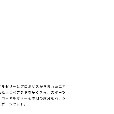
AICHARGE Pro
ZEN NUTRITION(ゼンニュートリシ
ヤルゼリーとプロポリスが含まれたエネ
れた大豆ペプチドを多く含み、スポーツ
・ローヤルゼリーその他の成分をバラン
スポーツセット。