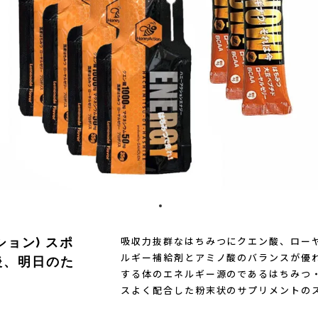
)
Mag-on(マグオン)
SAMUR
吸収力抜群なはちみつにクエン酸、ロー
クション) スポ
ルギー補給剤とアミノ酸のバランスが優
後、明日のた
する体のエネルギー源のであるはちみつ
スよく配合した粉末状のサプリメントの