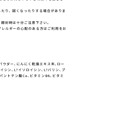
したり、固くなったりする場合がありま
、開封時は十分ご注意下さい。
アレルギーの心配のある方はご利用をお
蜜パウダー､にんにく乾燥エキス末､ロー
イシン､L?イソロイシン､L?バリン､プ
パントテン酸Ca､ビタミンB6､ビタミ