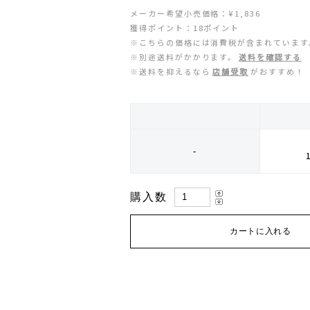
ZEN NUTRITION(ゼンニュートリション)
GONTEX(ゴンテックス)
メーカー希望小売価格：¥1,836
獲得ポイント：18ポイント
※こちらの価格には消費税が含まれています
カルノパワー
goodr(グダー)
※別途送料がかかります。
送料を確認する
※送料を抑えるなら
店舗受取
がおすすめ！
ジャパンエナジーフード
handson grip (ハンズオングリップ)
オレは摂取す
HOKA(ホカ)
-
ナガノトマト
Hydrapak(ハイドラパック)
ミドリ安全
injinji(インジンジ)
購入数
梅丹
INSTINCT(インスティンクト)
セット
Joe Nimble(ジョー ニンブル)
Lithe Apparel（ライテ アパレル）