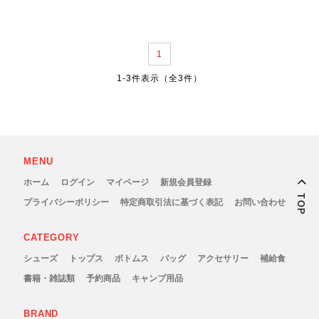
GONTEX(ゴンテックス)
カルノパワー
1
goodr(グダー)
ジャパンエナジーフード
1-3件表示（全3件）
handson grip (ハンズオングリップ)
オレは摂取す
HOKA(ホカ)
ナガノトマト
MENU
Hydrapak(ハイドラパック)
ミドリ安全
ホーム
ログイン
マイページ
新規会員登録
TOP
プライバシーポリシー
特定商取引法に基づく表記
お問い合わせ
injinji(インジンジ)
梅丹
CATEGORY
INSTINCT(インスティンクト)
セット
シューズ
トップス
ボトムス
バッグ
アクセサリー
補給食
書籍・雑誌類
予約商品
キャンプ用品
Joe Nimble(ジョー ニンブル)
BRAND