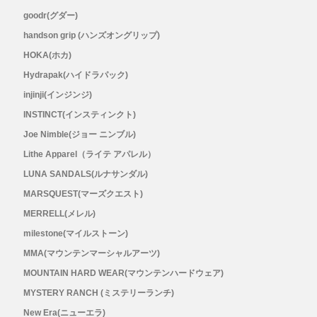
New Era(ニューエラ)
goodr(グダー)
handson grip (ハンズオングリップ)
New-HALE(ニューハレ)
HOKA(ホカ)
Hydrapak(ハイドラパック)
NNORMAL(ノーマル)
injinji(インジンジ)
INSTINCT(インスティンクト)
NORTEC (ノルテック)
Joe Nimble(ジョー ニンブル)
ODLO (オドロ )
Lithe Apparel（ライテ アパレル）
LUNA SANDALS(ルナサンダル)
OLENO(オレノ)
MARSQUEST(マーズクエスト)
MERRELL(メレル)
OMM(オリジナルマウンテンマラソン)
milestone(マイルストーン)
MMA(マウンテンマーシャルアーツ)
On Running(オンランニング)
MOUNTAIN HARD WEAR(マウンテンハードウェア)
MYSTERY RANCH (ミステリーランチ)
OOFOS (ウーフォス)
New Era(ニューエラ)