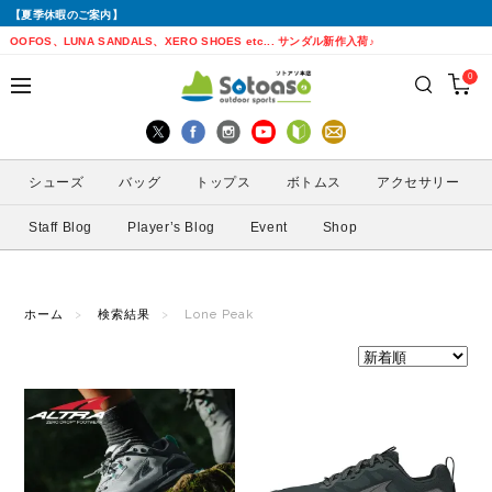
【夏季休暇のご案内】
戻る
戻る
戻る
戻る
戻る
戻る
戻る
戻る
OOFOS、LUNA SANDALS、XERO SHOES etc... サンダル新作入荷♪
0
シューズから探す
トップスから探す
ボトムスから探す
バッグから探す
アクセサリーから探す
ブランドから探す
ブランドから探す
性別から探す
すべてを見る
すべてを見る
すべてを見る
すべてを見る
すべてを見る
すべてを見る
ALTRA(アルトラ)
メンズ
シューズ
バッグ
トップス
ボトムス
アクセサリー
トレイルランニングシューズ
シェル・レインウェア
ショートパンツ
トレランザック
キャップ・ハット
ACTIVE YOHKAN(アクティブようかん)
Amazfit(アマズフィット)
レディース
Staff Blog
Player’s Blog
Event
Shop
ランニングシューズ
シャツ
ロングパンツ
バックパック
ソックス
ATHLETUNE(アスリチューン)
BAUERFEIND(バウアーファインド)
サンダル
インナー
スカート
ウエストポーチ
グローブ
BananaGO(バナナゴー)
CIELE(シエル)
ホーム
検索結果
Lone Peak
スパッツ
その他
アームカバー
Enemoti(エネモチ)
CHAORAS(チャオラス)
ゲイター
HoneyAction(ハニーアクション)
Clef(クレ)
サングラス
KODA(コーダ)
Columbia・Montrail(コロンビア・モント