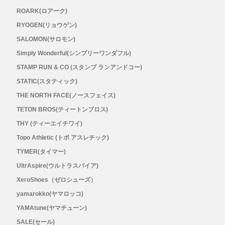
ROARK(ロアーク)
RYOGEN(リョウゲン)
RYOGEN(リョウゲン)
SALOMON(サロモン)
SALOMON(サロモン)
Simply Wonderful(シンプリーワンダフル)
STAMP RUN & CO (スタンプ ランアンドコー)
Simply Wonderful(シンプリーワンダフル)
STATIC(スタティック)
STAMP RUN & CO (スタンプ ランアンド
THE NORTH FACE(ノースフェイス)
TETON BROS(ティートンブロス)
コー)
THY (ティーエイチワイ)
Topo Athletic (トポ アスレチック)
STATIC(スタティック)
TYMER(タイマー)
UltrAspire(ウルトラスパイア)
THE NORTH FACE(ノースフェイス)
XeroShoes（ゼロシューズ）
yamarokko(ヤマロッコ)
TETON BROS(ティートンブロス)
YAMAtune(ヤマチューン)
THY (ティーエイチワイ)
SALE(セール)