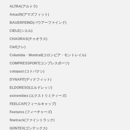
Lithe Apparel（ライテ アパレル）
ALTRA(アルトラ)
Amazfit(アマズフィット)
LUNA SANDALS(ルナサンダル)
BAUERFEIND(バウアーファインド)
MARSQUEST(マーズクエスト)
CIELE(シエル)
CHAORAS(チャオラス)
MERRELL(メレル)
Clef(クレ)
Columbia・Montrail(コロンビア・モントレイル)
milestone(マイルストーン)
COMPRESSPORT(コンプレスポーツ)
cotopaxi (コトパクシ)
MMA(マウンテンマーシャルアーツ)
DYNAFIT(ディナフィット)
ELDORESO(エルドレッソ)
MOUNTAIN HARD WEAR(マウンテンハー
extremities (エクストリミティーズ)
ドウェア)
FEELCAP(フィールキャップ)
Feetures (フィーチャーズ)
MYSTERY RANCH (ミステリーランチ)
finetrack(ファイントラック)
GONTEX(ゴンテックス)