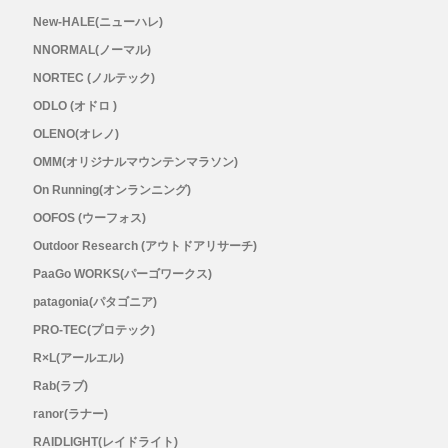
New-HALE(ニューハレ)
Outdoor Research (アウトドアリサーチ)
NNORMAL(ノーマル)
PaaGo WORKS(パーゴワークス)
NORTEC (ノルテック)
ODLO (オドロ )
patagonia(パタゴニア)
OLENO(オレノ)
OMM(オリジナルマウンテンマラソン)
PRO-TEC(プロテック)
On Running(オンランニング)
OOFOS (ウーフォス)
R×L(アールエル)
Outdoor Research (アウトドアリサーチ)
PaaGo WORKS(パーゴワークス)
Rab(ラブ)
patagonia(パタゴニア)
ranor(ラナー)
PRO-TEC(プロテック)
R×L(アールエル)
RAIDLIGHT(レイドライト)
Rab(ラブ)
ranor(ラナー)
ROARK(ロアーク)
RAIDLIGHT(レイドライト)