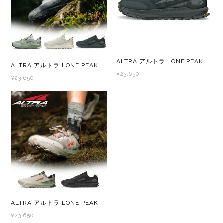
レイル)
ライト
Mag-on(マグオン)
COMPRESSPORT(コンプレスポーツ)
ボトル・携帯カップ
MEDALIST(メダリスト)
ALTRA アルトラ LONE PEAK 9+ WIDE(ローンピーク 9+ ワイド) メンズ トレイルランニングシューズ トレランシューズ
ALTRA アルトラ LONE PEAK 9+(ローンピーク 9+) ウィメンズ レディース トレイルランニングシューズ トレランシューズ
cotopaxi (コトパクシ)
テーピング・サポーター
POW BAR(パウバー)
¥23,650
¥23,650
DYNAFIT(ディナフィット)
ストックポール
PUREPALA(ピュアパラ)
ELDORESO(エルドレッソ)
その他
SAMURAICHARGE Pro
extremities (エクストリミティーズ)
SAMURAI GEL(サムライジェル)
FEELCAP(フィールキャップ)
Shonai Special(ショウナイスペシャル)
Feetures (フィーチャーズ)
VESPA(ベスパ)
ALTRA アルトラ LONE PEAK 9+(ローンピーク 9+) メンズ トレイルランニングシューズ トレランシューズ
¥23,650
finetrack(ファイントラック)
ZEN NUTRITION(ゼンニュートリション)