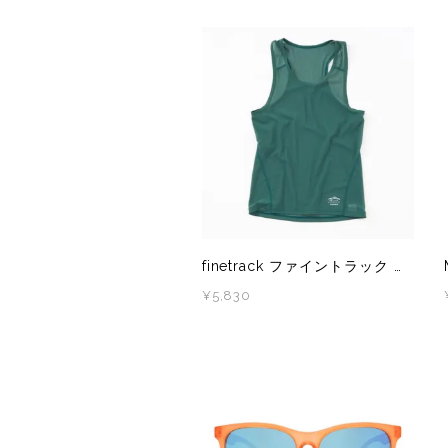
LUNA SANDALS(ルナサンダル)
MARSQUEST(マーズクエスト)
MERRELL(メレル)
milestone(マイルストーン)
MMA(マウンテンマーシャルアーツ)
finetrack ファイントラック ドライレイヤークールタンクトップ（登山道への寄付つき） DUM0803
MOUNTAIN HARD WEAR(マウンテンハードウ
¥5,830
ア)
MYSTERY RANCH (ミステリーランチ)
New Era(ニューエラ)