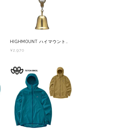
HIGHMOUNT ハイマウント マジックベアベル（消音機能付き） 熊鈴 熊すず くますず クマ鈴 熊よけベル ベアベル
¥2,970