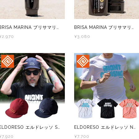
BRISA MARINA ブリサマリーナ プロフェッショナル シリーズ アスリートプロEX UVクリーム ホワイト
BRISA MARINA ブリサマリーナ プロフェッショナル シリーズ アスリートプロEX UVスティック クリア
¥2,970
¥3,080
ELDORESO エルドレッソ Stand Up Cap E7014816 メンズ・レディース トレラン キャップ
ELDORESO エルドレッソ Night Cruising Tee E1018316 メンズ・レディース ドライ 半袖 Tシャツ
¥7,920
¥7,700