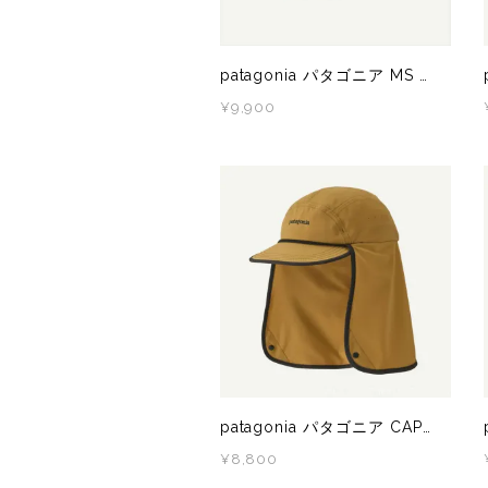
ZEN NUTRITION(ゼンニュートリション)
GONTEX(ゴンテックス)
カルノパワー
goodr(グダー)
patagonia パタゴニア MS BAGGIES SHORTS - 5 IN.（バギーズショーツ） OLGM 57022 メンズ ショートパンツ
¥9,900
ジャパンエナジーフード
handson grip (ハンズオングリップ)
オレは摂取す
HOKA(ホカ)
ナガノトマト
Hydrapak(ハイドラパック)
ミドリ安全
injinji(インジンジ)
梅丹
INSTINCT(インスティンクト)
セット
Joe Nimble(ジョー ニンブル)
patagonia パタゴニア CAPED MERGANZER HAT BCBN 33570 メンズ・レディース ハット
¥8,800
Lithe Apparel（ライテ アパレル）