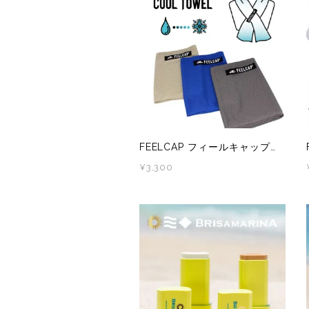
RYOGEN(リョウゲン)
SALOMON(サロモン)
Simply Wonderful(シンプリーワンダフル)
STAMP RUN & CO (スタンプ ランアンドコー)
STATIC(スタティック)
FEELCAP フィールキャップ COOL TOWEL FC-103
¥3,300
THE NORTH FACE(ノースフェイス)
TETON BROS(ティートンブロス)
THY (ティーエイチワイ)
Topo Athletic (トポ アスレチック)