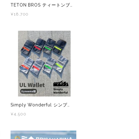
TETON BROS ティートンブロス WS Wind River Hoody TB261-19W レディース ウインドシェル
¥18,700
Simply Wonderful シンプリーワンダフル ULウォレット DCF製 1.43oz ネオンzipシリーズ トレイルランニング UL 防水 ポーチ 財布
¥4,500