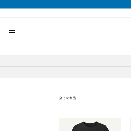
戻る
戻る
戻る
戻る
戻る
戻る
戻る
戻る
シューズから探す
トップスから探す
ボトムスから探す
バッグから探す
アクセサリーから探す
ブランドから探す
ブランドから探す
性別から探す
すべてを見る
すべてを見る
すべてを見る
すべてを見る
すべてを見る
すべてを見る
ALTRA(アルトラ)
メンズ
トレイルランニングシューズ
シェル・レインウェア
ショートパンツ
トレランザック
キャップ・ハット
ACTIVE YOHKAN(アクティブようかん)
Amazfit(アマズフィット)
レディース
ランニングシューズ
シャツ
ロングパンツ
バックパック
ソックス
ATHLETUNE(アスリチューン)
BAUERFEIND(バウアーファインド)
すべてを見る
すべてを見る
すべてを見る
すべてを見る
すべてを見る
すべてを見る
サンダル
インナー
スカート
ウエストポーチ
グローブ
BananaGO(バナナゴー)
CIELE(シエル)
全ての商品
トレイルランニングシューズ
トレランザック
シェル・レインウェア
ショートパンツ
キャップ・ハット
ACTIVE YOHKAN(アクティブよう
スパッツ
その他
アームカバー
Enemoti(エネモチ)
CHAORAS(チャオラス)
ゲイター
HoneyAction(ハニーアクション)
Clef(クレ)
ソックス
ATHLETUNE(アスリチューン)