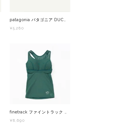
patagonia パタゴニア DUCKBILL CAP MTVI 28818 メンズ・レディース キャップ
¥5,280
finetrack ファイントラック ドライレイヤークールブラタンクトップ（登山道への寄付つき） DUM0804
¥8,690