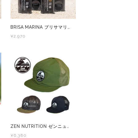
BRISA MARINA ブリサマリーナ プロフェッショナル シリーズ アスリートプロEX UVスティック ホワイト/ナチュラルブラウン
¥2,970
ZEN NUTRITION ゼンニュートリション HANAI x CLEF MESH BUM CAP 2026
¥6,380