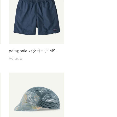
AICHARGE Pro
ZEN NUTRITION(ゼンニュートリシ
patagonia パタゴニア MS BAGGIES SHORTS - 5 IN.（バギーズショーツ） TPBL 57022 メンズ ショートパンツ
¥9,900