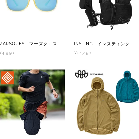
MARSQUEST マーズクエスト Momentum 偏光レンズ スポーツサングラス IceYellow×NeonBlue M32
INSTINCT インスティンクト EVOLUTION 7L BLACK EDITION メンズ・レディース トレラン ザック バックパック
¥4,950
¥21,450