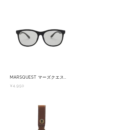
MARSQUEST マーズクエスト Momentum 調光レンズ レンズ スポーツサングラス Black×ClearChacoal M101C
¥4,950