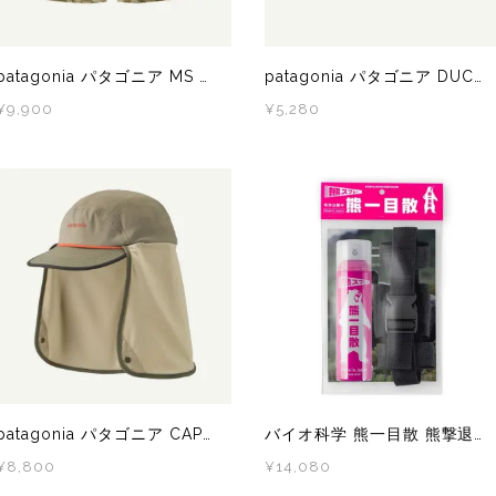
patagonia パタゴニア MS BAGGIES SHORTS - 5 IN.（バギーズショーツ） ENWS 57022 メンズ ショートパンツ
patagonia パタゴニア DUCKBILL CAP QVLT 28818 メンズ・レディース キャップ
¥9,900
¥5,280
patagonia パタゴニア CAPED MERGANZER HAT RVGN 33570 メンズ・レディース ハット
バイオ科学 熊一目散 熊撃退スプレー 熊よけ 熊スプレー ホルダー有 国産熊スプレー
¥8,800
¥14,080