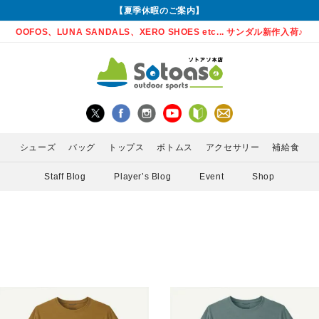
【夏季休暇のご案内】
OOFOS、LUNA SANDALS、XERO SHOES etc... サンダル新作入荷♪
シューズ
バッグ
トップス
ボトムス
アクセサリー
補給食
Staff Blog
Player’s Blog
Event
Shop
グローブ
Enemoti(エネモチ)
バックパック
ロングパンツ
サングラス
ランニングシューズ
シャツ
MEDA
かん)
アームカバー
HoneyAction(ハニーアクション)
ウエストポーチ
スカート
ライト
サンダル
インナー
POW 
ゲイター
KODA(コーダ)
ボトル・携帯カップ
PURE