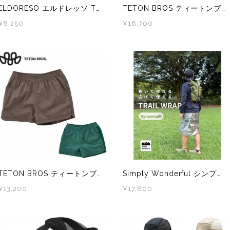
ELDORESO エルドレッソ Transform Tee E1017716 メンズ・レディース ドライ 半袖 Tシャツ
TETON BROS ティートンブロス Wind River Hoody TB261-19M メンズ ウインドシェル
¥8,250
¥18,700
TETON BROS ティートンブロス WS ELV1000 Hybrid Short TB261-49W レディース トレラン ショーツ
Simply Wonderful シンプリーワンダフル TRAIL WRAP トレイル・ラップ DCF製 1.43oz トレイルランニング UL 防水 シート
¥13,200
¥17,800