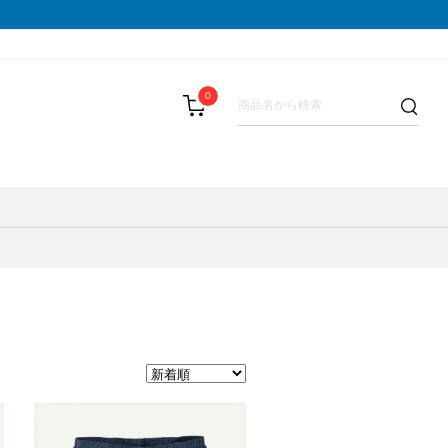
0
LIST(メダリスト)
スパッツ
その他
テーピング・サポーター
SAMURAI GEL(サムライジェル)
BAR(パウバー)
ストックポール
Shonai Special(ショウナイスペシャ
PALA(ピュアパラ)
その他
VESPA(ベスパ)