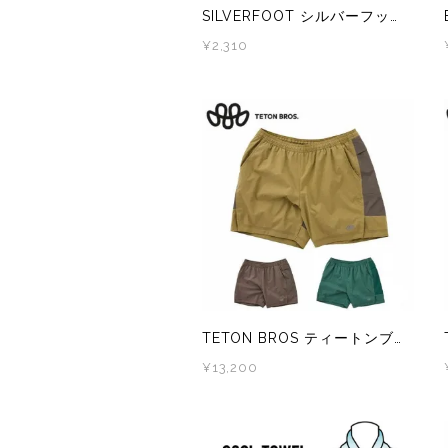
SILVERFOOT シルバーフット カラビナ付ハイカー 熊鈴 熊すず くますず クマ鈴 熊よけベル ベアベル
¥2,310
PaaGo WORKS(パーゴワークス)
patagonia(パタゴニア)
PRO-TEC(プロテック)
R×L(アールエル)
Rab(ラブ)
ranor(ラナー)
TETON BROS ティートンブロス ELV1000 5.5in Hybrid Short TB261-49M メンズ トレラン ショーツ
RAIDLIGHT(レイドライト)
¥13,200
ROARK(ロアーク)