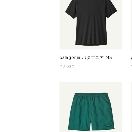
サングラス
KODA(コーダ)
Columbia・Montrail(コロンビア・モントレイル
BananaGO(バナナゴー)
ライト
Mag-on(マグオン)
COMPRESSPORT(コンプレスポーツ)
ボトル・携帯カップ
MEDALIST(メダリスト)
cotopaxi (コトパクシ)
テーピング・サポーター
POW BAR(パウバー)
DYNAFIT(ディナフィット)
patagonia パタゴニア MS CAP COOL ULTRA SHIRT（キャップリーンクールウルトラシャツ） BLFX 44710 メンズ 半袖シャツ
ストックポール
PUREPALA(ピュアパラ)
ELDORESO(エルドレッソ)
¥8,030
その他
SAMURAICHARGE Pro
extremities (エクストリミティーズ)
SAMURAI GEL(サムライジェル)
FEELCAP(フィールキャップ)
Shonai Special(ショウナイスペシャル)
Feetures (フィーチャーズ)
VESPA(ベスパ)
finetrack(ファイントラック)