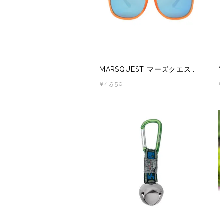
New-HALE(ニューハレ)
NNORMAL(ノーマル)
NORTEC (ノルテック)
MARSQUEST マーズクエスト Momentum 偏光レンズ スポーツサングラス IceRed×NeonBlue M34
¥4,950
ODLO (オドロ )
OLENO(オレノ)
OMM(オリジナルマウンテンマラソン)
On Running(オンランニング)
OOFOS (ウーフォス)
Outdoor Research (アウトドアリサーチ)