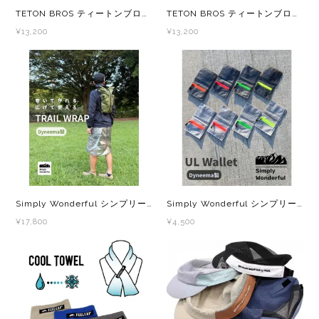
TETON BROS ティートンブロス ELV1000 5.5in Hybrid Short TB261-49M メンズ トレラン ショーツ
TETON BROS ティートンブロス WS ELV1000 Hybrid Short TB261-49W レディース トレラン ショーツ
¥13,200
¥13,200
Simply Wonderful シンプリーワンダフル TRAIL WRAP トレイル・ラップ DCF製 1.43oz トレイルランニング UL 防水 シート
Simply Wonderful シンプリーワンダフル ULウォレット DCF製 1.43oz ネオンzipシリーズ トレイルランニング UL 防水 ポーチ 財布
¥17,800
¥4,500