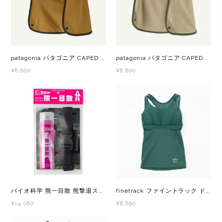
New Era(ニューエラ)
New-HALE(ニューハレ)
NNORMAL(ノーマル)
patagonia パタゴニア CAPED MERGANZER HAT BCBN 33570 メンズ・レディース ハット
patagonia パタゴニア CAPED MERGANZER HAT RVGN 33570 メンズ・レディース ハット
¥8,800
¥8,800
NORTEC (ノルテック)
ODLO (オドロ )
OLENO(オレノ)
OMM(オリジナルマウンテンマラソン)
On Running(オンランニング)
バイオ科学 熊一目散 熊撃退スプレー 熊よけ 熊スプレー ホルダー有 国産熊スプレー
finetrack ファイントラック ドライレイヤークールブラタンクトップ（登山道への寄付つき） DUM0804
¥14,080
¥8,690
OOFOS (ウーフォス)