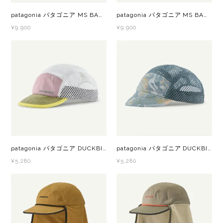
Lithe Apparel（ライテ アパレル）
patagonia パタゴニア MS BAGGIES SHORTS - 5 IN.（バギーズショーツ） OLGM 57022 メンズ ショートパンツ
patagonia パタゴニア MS BAGGIES SHORTS - 5 IN.（バギーズショーツ） ENWS 57022 メンズ ショートパンツ
LUNA SANDALS(ルナサンダル)
¥9,900
¥9,900
MARSQUEST(マーズクエスト)
MERRELL(メレル)
milestone(マイルストーン)
MMA(マウンテンマーシャルアーツ)
patagonia パタゴニア DUCKBILL CAP QVLT 28818 メンズ・レディース キャップ
patagonia パタゴニア DUCKBILL CAP MTVI 28818 メンズ・レディース キャップ
MOUNTAIN HARD WEAR(マウンテンハー
¥5,280
¥5,280
ドウェア)
MYSTERY RANCH (ミステリーランチ)