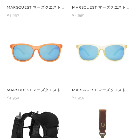
MARSQUEST マーズクエスト Momentum 偏光レンズ スポーツサングラス Black×ClearYellow M102C
MARSQUEST マーズクエスト Momentum 調光レンズ レンズ スポーツサングラス Black×ClearChacoal M101C
RYOGEN(リョウゲン)
¥4,950
¥4,950
SALOMON(サロモン)
Simply Wonderful(シンプリーワンダフル)
STAMP RUN & CO (スタンプ ランアンド
コー)
STATIC(スタティック)
MARSQUEST マーズクエスト Momentum 偏光レンズ スポーツサングラス IceRed×NeonBlue M34
MARSQUEST マーズクエスト Momentum 偏光レンズ スポーツサングラス IceYellow×NeonBlue M32
¥4,950
¥4,950
THE NORTH FACE(ノースフェイス)
TETON BROS(ティートンブロス)
THY (ティーエイチワイ)