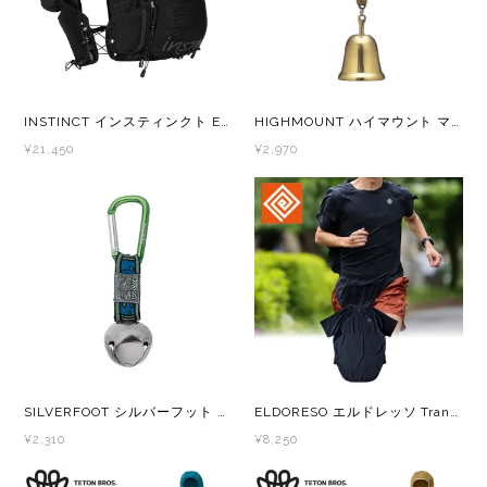
Topo Athletic (トポ アスレチック)
TYMER(タイマー)
INSTINCT インスティンクト EVOLUTION 7L BLACK EDITION メンズ・レディース トレラン ザック バックパック
HIGHMOUNT ハイマウント マジックベアベル（消音機能付き） 熊鈴 熊すず くますず クマ鈴 熊よけベル ベアベル
¥21,450
¥2,970
UltrAspire(ウルトラスパイア)
XeroShoes（ゼロシューズ）
yamarokko(ヤマロッコ)
YAMAtune(ヤマチューン)
SALE(セール)
SILVERFOOT シルバーフット カラビナ付ハイカー 熊鈴 熊すず くますず クマ鈴 熊よけベル ベアベル
ELDORESO エルドレッソ Transform Tee E1017716 メンズ・レディース ドライ 半袖 Tシャツ
BananaGO
¥2,310
¥8,250