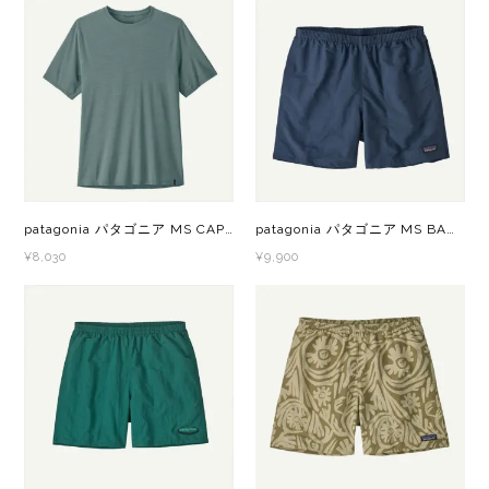
GONTEX(ゴンテックス)
カルノパワー
goodr(グダー)
ジャパンエナジーフード
handson grip (ハンズオングリップ)
オレは摂取す
HOKA(ホカ)
ナガノトマト
patagonia パタゴニア MS CAP COOL ULTRA SHIRT（キャップリーンクールウルトラシャツ） BSLX 44710 メンズ 半袖シャツ
patagonia パタゴニア MS BAGGIES SHORTS - 5 IN.（バギーズショーツ） TPBL 57022 メンズ ショートパンツ
¥8,030
¥9,900
Hydrapak(ハイドラパック)
ミドリ安全
injinji(インジンジ)
梅丹
INSTINCT(インスティンクト)
セット
Joe Nimble(ジョー ニンブル)