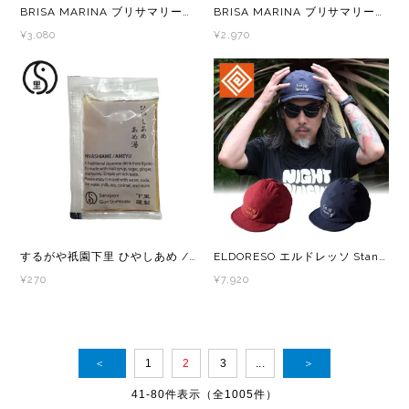
BRISA MARINA ブリサマリーナ プロフェッショナル シリーズ アスリートプロEX UVスティック クリア
BRISA MARINA ブリサマリーナ プロフェッショナル シリーズ アスリートプロEX UVスティック ホワイト/ナチュラルブラウン
¥3,080
¥2,970
するがや祇園下里 ひやしあめ / あめ湯濃縮 50ml
ELDORESO エルドレッソ Stand Up Cap E7014816 メンズ・レディース トレラン キャップ
¥270
¥7,920
＜
1
2
3
...
＞
41-80件表示（全1005件）