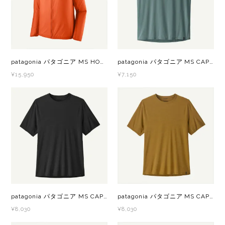
レイル)
ライト
Mag-on(マグオン)
COMPRESSPORT(コンプレスポーツ)
ボトル・携帯カップ
MEDALIST(メダリスト)
patagonia パタゴニア MS HOUDINI JKT（フーディジャケット） CLOR 24142 メンズ ウインドシェル
patagonia パタゴニア MS CAP COOL ULTRA TANK（キャップリーンクールウルトラタンク） BSLX 44730 メンズ ノースリーブシャツ
cotopaxi (コトパクシ)
テーピング・サポーター
POW BAR(パウバー)
¥15,950
¥7,150
DYNAFIT(ディナフィット)
ストックポール
PUREPALA(ピュアパラ)
ELDORESO(エルドレッソ)
その他
SAMURAICHARGE Pro
extremities (エクストリミティーズ)
SAMURAI GEL(サムライジェル)
FEELCAP(フィールキャップ)
Shonai Special(ショウナイスペシャル)
Feetures (フィーチャーズ)
VESPA(ベスパ)
patagonia パタゴニア MS CAP COOL ULTRA SHIRT（キャップリーンクールウルトラシャツ） BLFX 44710 メンズ 半袖シャツ
patagonia パタゴニア MS CAP COOL ULTRA SHIRT（キャップリーンクールウルトラシャツ） BBNX 44710 メンズ 半袖シャツ
¥8,030
¥8,030
finetrack(ファイントラック)
ZEN NUTRITION(ゼンニュートリション)