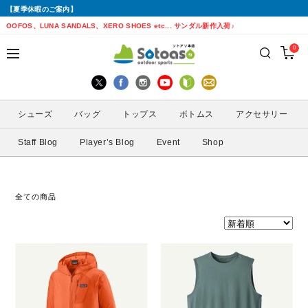
【夏季休暇のご案内】
戻る
戻る
戻る
戻る
戻る
戻る
戻る
戻る
OOFOS、LUNA SANDALS、XERO SHOES etc... サンダル新作入荷♪
0
シューズから探す
トップスから探す
ボトムスから探す
バッグから探す
アクセサリーから探す
ブランドから探す
ブランドから探す
性別から探す
すべてを見る
すべてを見る
すべてを見る
すべてを見る
すべてを見る
すべてを見る
ALTRA(アルトラ)
メンズ
シューズ
バッグ
トップス
ボトムス
アクセサリー
トレイルランニングシューズ
シェル・レインウェア
ショートパンツ
トレランザック
キャップ・ハット
ACTIVE YOHKAN(アクティブようかん)
Amazfit(アマズフィット)
レディース
Staff Blog
Player’s Blog
Event
Shop
ランニングシューズ
シャツ
ロングパンツ
バックパック
ソックス
ATHLETUNE(アスリチューン)
BAUERFEIND(バウアーファインド)
サンダル
インナー
スカート
ウエストポーチ
グローブ
BananaGO(バナナゴー)
CIELE(シエル)
全ての商品
スパッツ
その他
アームカバー
Enemoti(エネモチ)
CHAORAS(チャオラス)
ゲイター
HoneyAction(ハニーアクション)
Clef(クレ)
サングラス
KODA(コーダ)
Columbia・Montrail(コロンビア・モント