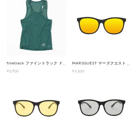
Outdoor Research (アウトドアリサーチ)
PaaGo WORKS(パーゴワークス)
patagonia(パタゴニア)
PRO-TEC(プロテック)
finetrack ファイントラック ドライレイヤークールタンクトップ（登山道への寄付つき） DUM0803
MARSQUEST マーズクエスト Momentum 偏光レンズ スポーツサングラス CarbonBK×NeonGold M09
R×L(アールエル)
¥5,830
¥4,950
Rab(ラブ)
ranor(ラナー)
RAIDLIGHT(レイドライト)
ROARK(ロアーク)