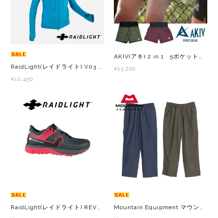
RYOGEN(リョウゲン)
SALOMON(サロモン)
AKIV(アキ) 2 in 1 5ポケットショーツ メンズ・レディース ショートパンツ
Simply Wonderful(シンプリーワンダフル)
RaidLight(レイドライト) V03 MAX softfleece top メンズ・レディース フルジップ パーカー ジャケット 長袖 フリース
¥13,200
¥10,450
STAMP RUN & CO (スタンプ ランアンド
コー)
STATIC(スタティック)
THE NORTH FACE(ノースフェイス)
TETON BROS(ティートンブロス)
RaidLight(レイドライト) REVOLUTIV 3.0 W レディース トレイルランニング シューズ
Mountain Equipment マウンテンイクイップメント PACKABLE EASY PANTS/パッカブル イージーパンツ 427400 メンズ・レディース ロングパンツ
THY (ティーエイチワイ)