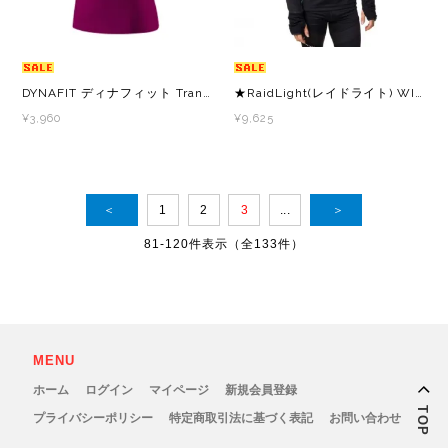
DYNAFIT ディナフィット Transalper Graphic T-Shirt Women BeetRedSynthwave レディース ドライ 半袖シャツ
★RaidLight(レイドライト) WINTERTRAIL LS TOP
¥3,960
¥9,625
＜
1
2
3
...
＞
81-120件表示（全133件）
MENU
ホーム
ログイン
マイページ
新規会員登録
TOP
プライバシーポリシー
特定商取引法に基づく表記
お問い合わせ