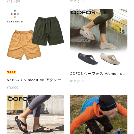
¥13,750
¥12,540
Topo Athletic (トポ アスレチック)
TYMER(タイマー)
UltrAspire(ウルトラスパイア)
XeroShoes（ゼロシューズ）
OOFOS ウーフォス Women's Oomega(ウーメガ) 200044 レディース リカバリーサンダル 厚底
yamarokko(ヤマロッコ)
AXESQUIN modified アクシーズクイン モディファイド NYLON BIG SHORTS 322018 メンズ・レディース ナイロンビッグショーツ ショートパンツ
¥12,980
¥9,900
YAMAtune(ヤマチューン)
SALE(セール)
BananaGO