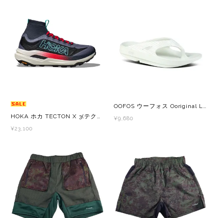
GONTEX(ゴンテックス)
カルノパワー
goodr(グダー)
ジャパンエナジーフード
handson grip (ハンズオングリップ)
オレは摂取す
HOKA(ホカ)
ナガノトマト
OOFOS ウーフォス Ooriginal Limited Cosmic Gray bamboo 200058 メンズ・レディース リカバリーサンダル 厚底
HOKA ホカ TECTON X 3(テクトン X 3) ストーミー スカイズ / セリーズ(SSC) 1155114 レディース トレイルランニングシューズ
¥9,680
Hydrapak(ハイドラパック)
ミドリ安全
¥23,100
injinji(インジンジ)
梅丹
INSTINCT(インスティンクト)
セット
Joe Nimble(ジョー ニンブル)