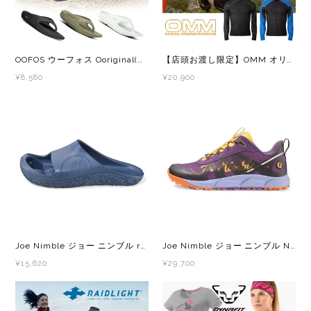
メンズ
レディース
OOFOS ウーフォス Ooriginal(ウーオリジナル) 200001 メンズ・レディース リカバリーサンダル 厚底
【店頭お渡し限定】OMM オリジナルマウンテンマラソン CORE HOODIE コアパーカー OC154 メンズ・レディース インサレーション素材のフード付きベースレイヤー
¥8,580
¥20,900
Joe Nimble ジョー ニンブル recoverToes Deep Water メンズ レディース リカバリーサンダル
Joe Nimble ジョー ニンブル Nimble Toe Trail Addict(トレイルアディクト) VIOLETT レディース トレイルランニングシューズ
¥15,620
¥29,700