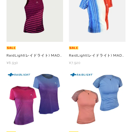
New Era(ニューエラ)
New-HALE(ニューハレ)
NNORMAL(ノーマル)
NORTEC (ノルテック)
RaidLight(レイドライト) MADE IN FRANCE TANK TOP W メイドインフランス タンクトップ レディース FUSCHIA ノースリーブ タンクトップ
RaidLight(レイドライト) MADE IN FRANCE SS TOP W メイドインフランス SS トップ レディース BLUE/WHITE/RED 半袖 Ｔシャツ
¥6,930
¥7,920
ODLO (オドロ )
OLENO(オレノ)
OMM(オリジナルマウンテンマラソン)
On Running(オンランニング)
OOFOS (ウーフォス)