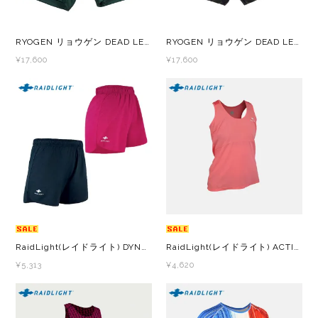
Lithe Apparel（ライテ アパレル）
LUNA SANDALS(ルナサンダル)
RYOGEN リョウゲン DEAD LEAF DOCKING NEO SHORTS RGP-04 DL.GREEN メンズ・レディース ショートパンツ ランニングパンツ
RYOGEN リョウゲン DEAD LEAF SHORTS RGP-03-2 DL.GREEN メンズ・レディース ショートパンツ ランニングパンツ
¥17,600
¥17,600
MARSQUEST(マーズクエスト)
MERRELL(メレル)
milestone(マイルストーン)
MMA(マウンテンマーシャルアーツ)
MOUNTAIN HARD WEAR(マウンテンハー
RaidLight(レイドライト) DYNAMIC SHORT W ダイナミック ショーツ レディース ショートパンツ ランニングパンツ
RaidLight(レイドライト) ACTIV TANK TOP W アクティブタンクトップ レディース CORAL ノースリーブ タンクトップ
ドウェア)
¥5,313
¥4,620
MYSTERY RANCH (ミステリーランチ)