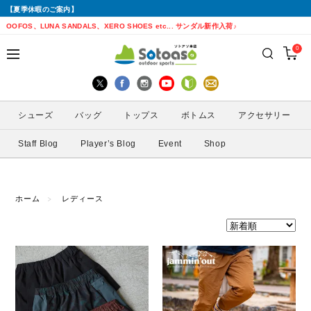
【夏季休暇のご案内】
戻る
戻る
戻る
戻る
戻る
戻る
戻る
戻る
OOFOS、LUNA SANDALS、XERO SHOES etc... サンダル新作入荷♪
0
シューズから探す
トップスから探す
ボトムスから探す
バッグから探す
アクセサリーから探す
ブランドから探す
ブランドから探す
性別から探す
すべてを見る
すべてを見る
すべてを見る
すべてを見る
すべてを見る
すべてを見る
ALTRA(アルトラ)
メンズ
シューズ
バッグ
トップス
ボトムス
アクセサリー
トレイルランニングシューズ
シェル・レインウェア
ショートパンツ
トレランザック
キャップ・ハット
ACTIVE YOHKAN(アクティブようかん)
Amazfit(アマズフィット)
レディース
Staff Blog
Player’s Blog
Event
Shop
ランニングシューズ
シャツ
ロングパンツ
バックパック
ソックス
ATHLETUNE(アスリチューン)
BAUERFEIND(バウアーファインド)
サンダル
インナー
スカート
ウエストポーチ
グローブ
BananaGO(バナナゴー)
CIELE(シエル)
ホーム
レディース
スパッツ
その他
アームカバー
Enemoti(エネモチ)
CHAORAS(チャオラス)
ゲイター
HoneyAction(ハニーアクション)
Clef(クレ)
サングラス
KODA(コーダ)
Columbia・Montrail(コロンビア・モント