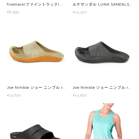
finetrack(ファイントラック) ドライレイヤークールブラタンクトップ レディース ブラタンクトップ・ノースリーブシャツ
ルナサンダル LUNA SANDALS Retro Oso Flaco Black レトロオソフラコ メンズ・レディース 裸足の感覚を取り戻すトレイルサンダル
¥8,690
¥14,520
Joe Nimble ジョー ニンブル recoverToes Olive/Orange メンズ レディース リカバリーサンダル
Joe Nimble ジョー ニンブル recoverToes Black メンズ レディース リカバリーサンダル
¥15,620
¥15,620