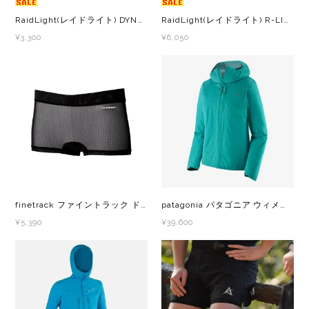
Outdoor Research (アウトドアリサーチ)
RaidLight(レイドライト) DYNAMIC SS TOP - W ダイナミック SS トップ レディース 半袖 Ｔシャツ
RaidLight(レイドライト) R-LIGHT SS TOP - W R-ライト SS トップ レディース 半袖 Ｔシャツ
¥3,300
¥6,050
PaaGo WORKS(パーゴワークス)
patagonia(パタゴニア)
PRO-TEC(プロテック)
R×L(アールエル)
Rab(ラブ)
finetrack ファイントラック ドライレイヤークールボクサーショーツ FUW0827 レディース 滑らかな肌触りとヒンヤリとした冷涼感のボクサーパンツ
patagonia パタゴニア ウィメンズ・ストーム・レーサー・ジャケット 24117 超軽量な３層構造の防水性シェル レディース パーカー ジャケット
¥5,390
¥39,600
ranor(ラナー)
RAIDLIGHT(レイドライト)
ROARK(ロアーク)