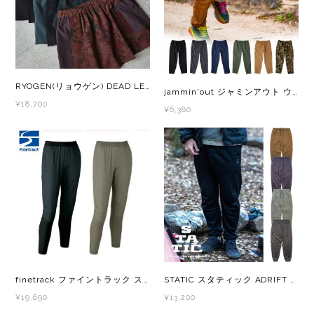
レイル)
ライト
Mag-on(マグオン)
COMPRESSPORT(コンプレスポーツ)
ボトル・携帯カップ
MEDALIST(メダリスト)
RYOGEN(リョウゲン) DEAD LEAF DOCKING RUN SKIRT レディース ランニング スカート ランスカ
jammin'out ジャミンアウト ウインドシェルパンツ トレラン ロングパンツ ナイロンパンツ
cotopaxi (コトパクシ)
テーピング・サポーター
POW BAR(パウバー)
¥18,700
¥6,380
DYNAFIT(ディナフィット)
ストックポール
PUREPALA(ピュアパラ)
ELDORESO(エルドレッソ)
その他
SAMURAICHARGE Pro
extremities (エクストリミティーズ)
SAMURAI GEL(サムライジェル)
FEELCAP(フィールキャップ)
Shonai Special(ショウナイスペシャル)
Feetures (フィーチャーズ)
VESPA(ベスパ)
finetrack ファイントラック スカイトレイルパンツ FBW1011 レディース トレイルランニングパンツ ロングパンツ
STATIC スタティック ADRIFT PANTS アドリフト パンツ メンズ・レディース アクティブインサレーション ロングパンツ
¥19,690
¥13,200
finetrack(ファイントラック)
ZEN NUTRITION(ゼンニュートリション)