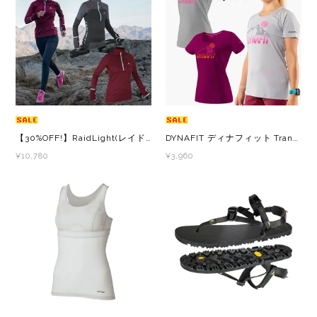
【30%OFF!】RaidLight(レイドライト) Wintertrail LS Zip Top W レディース ハーフジップ長袖シャツ
DYNAFIT ディナフィット Transalper Graphic T-Shirt Women レディース ドライ 半袖シャツ
¥10,780
¥3,960