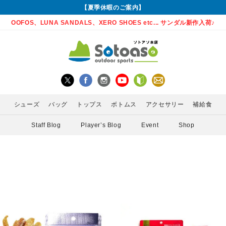
【夏季休暇のご案内】
OOFOS、LUNA SANDALS、XERO SHOES etc... サンダル新作入荷♪
シューズ
バッグ
トップス
ボトムス
アクセサリー
補給食
Staff Blog
Player’s Blog
Event
Shop
グローブ
Enemoti(エネモチ)
バックパック
ロングパンツ
サングラス
ランニングシューズ
シャツ
MEDA
かん)
アームカバー
HoneyAction(ハニーアクション)
ウエストポーチ
スカート
ライト
サンダル
インナー
POW 
ゲイター
KODA(コーダ)
ボトル・携帯カップ
PURE