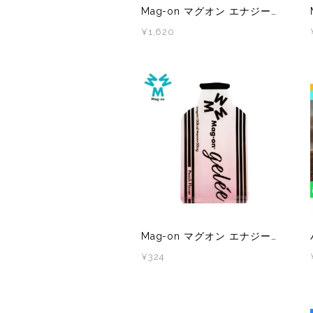
Mag-on マグオン エナジージュレ 梅味 5本
¥1,620
PaaGo WORKS(パーゴワークス)
patagonia(パタゴニア)
PRO-TEC(プロテック)
R×L(アールエル)
Rab(ラブ)
ranor(ラナー)
Mag-on マグオン エナジージュレ ピーチ味 1本
RAIDLIGHT(レイドライト)
¥324
ROARK(ロアーク)