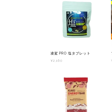
RYOGEN(リョウゲン)
SALOMON(サロモン)
Simply Wonderful(シンプリーワンダフル)
STAMP RUN & CO (スタンプ ランアンドコー)
STATIC(スタティック)
凌駕 PRO 塩タブレット
¥2,160
THE NORTH FACE(ノースフェイス)
TETON BROS(ティートンブロス)
THY (ティーエイチワイ)
Topo Athletic (トポ アスレチック)