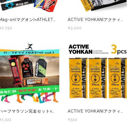
Mag-on(マグオン)×ATHLETUNE(アスリチューン)フルマラソン4時間完走セット
ACTIVE YOHKAN(アクティブようかん) 2味2箱セット(小豆1箱、干芋1箱)
¥2,750
¥3,200
ハーフマラソン完走セットvol.1
ACTIVE YOHKAN(アクティブようかん) 干芋 3本
¥1,322
¥510