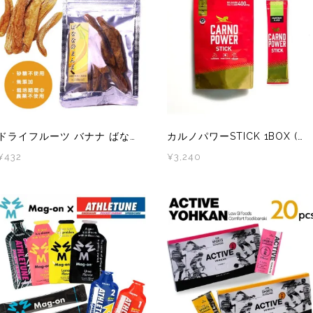
)
Mag-on(マグオン)
SAMUR
ドライフルーツ バナナ ばななのまんま 【登山 マラソン ランニング トレイルランニング トライアスロン 行動食 補給食 砂糖不使用 無添加 おやつ お菓子 健康 栄養】
カルノパワーSTICK 1BOX (7本入)
¥432
¥3,240