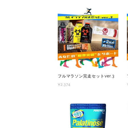
LUNA SANDALS(ルナサンダル)
MARSQUEST(マーズクエスト)
MERRELL(メレル)
milestone(マイルストーン)
MMA(マウンテンマーシャルアーツ)
フルマラソン完走セットver.3
MOUNTAIN HARD WEAR(マウンテンハードウ
¥2,374
ア)
MYSTERY RANCH (ミステリーランチ)
New Era(ニューエラ)