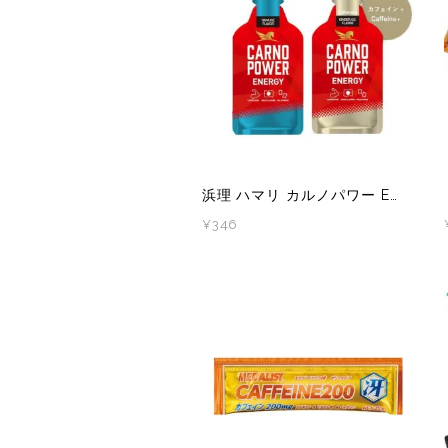
サングラス
KODA(コーダ)
Columbia・Montrail(コロンビア・モントレイル
BananaGO(バナナゴー)
ライト
Mag-on(マグオン)
COMPRESSPORT(コンプレスポーツ)
ボトル・携帯カップ
MEDALIST(メダリスト)
cotopaxi (コトパクシ)
テーピング・サポーター
POW BAR(パウバー)
DYNAFIT(ディナフィット)
浜理 ハマリ カルノパワー ENERGY (ジンジャエール味、ラムネ味)
ストックポール
PUREPALA(ピュアパラ)
ELDORESO(エルドレッソ)
¥346
その他
SAMURAICHARGE Pro
extremities (エクストリミティーズ)
SAMURAI GEL(サムライジェル)
FEELCAP(フィールキャップ)
Shonai Special(ショウナイスペシャル)
Feetures (フィーチャーズ)
VESPA(ベスパ)
finetrack(ファイントラック)