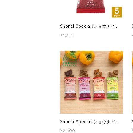
TYMER(タイマー)
UltrAspire(ウルトラスパイア)
Shonai Special(ショウナイスペシャル) KAKI ENERGY BAR(柿ベースエナジーバー) アップルシナモン 5本
¥1,751
XeroShoes（ゼロシューズ）
yamarokko(ヤマロッコ)
YAMAtune(ヤマチューン)
SALE(セール)
BananaGO
メンズ
Shonai Special ショウナイスペシャル KAKI ENERGY BAR(柿ベースエナジーバー) 4味8本
レディース
¥2,800