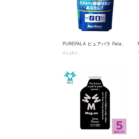
New-HALE(ニューハレ)
NNORMAL(ノーマル)
NORTEC (ノルテック)
PUREPALA ピュアパラ Palatinose（パラチノース）1kg
¥2,580
ODLO (オドロ )
OLENO(オレノ)
OMM(オリジナルマウンテンマラソン)
On Running(オンランニング)
OOFOS (ウーフォス)
Outdoor Research (アウトドアリサーチ)