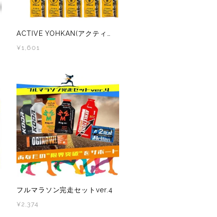
ACTIVE YOHKAN(アクティブようかん) 2味10本セット(小豆5本、干芋5本)
¥1,601
フルマラソン完走セットver.4
¥2,374