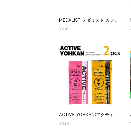
ZEN NUTRITION(ゼンニュートリション)
GONTEX(ゴンテックス)
カルノパワー
goodr(グダー)
MEDALIST メダリスト カフェイン200冴 カフェインジェル エネルギージェル
¥216
ジャパンエナジーフード
handson grip (ハンズオングリップ)
オレは摂取す
HOKA(ホカ)
ナガノトマト
Hydrapak(ハイドラパック)
ミドリ安全
injinji(インジンジ)
梅丹
INSTINCT(インスティンクト)
セット
Joe Nimble(ジョー ニンブル)
ACTIVE YOHKAN(アクティブようかん) 2味2本セット(小豆1本、干芋1本)
¥320
Lithe Apparel（ライテ アパレル）