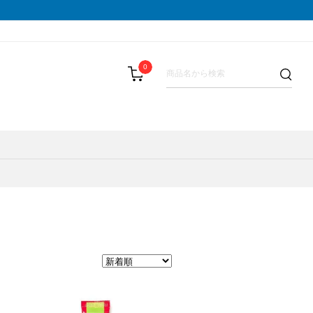
0
LIST(メダリスト)
スパッツ
その他
テーピング・サポーター
SAMURAI GEL(サムライジェル)
BAR(パウバー)
ストックポール
Shonai Special(ショウナイスペシャ
PALA(ピュアパラ)
その他
VESPA(ベスパ)