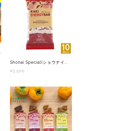
Shonai Special(ショウナイスペシャル) KAKI ENERGY BAR(柿ベースエナジーバー) アップルシナモン 10本
¥3,500