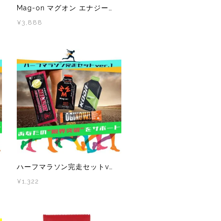
Mag-on マグオン エナジージュレ ピーチ味 1箱(12本)
¥3,888
ハーフマラソン完走セットvol.1
¥1,322