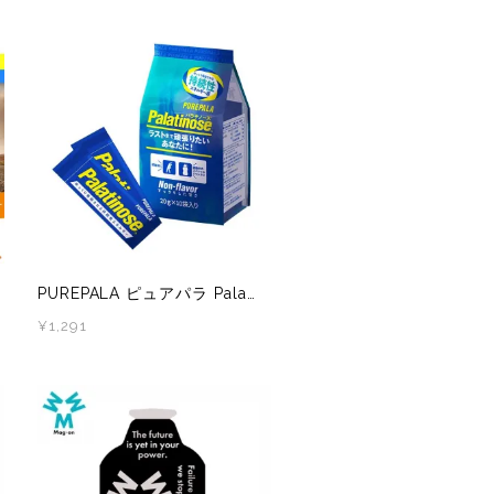
PUREPALA ピュアパラ Palatinose（パラチノース）3本/5本/10本/20本/30本
¥1,291